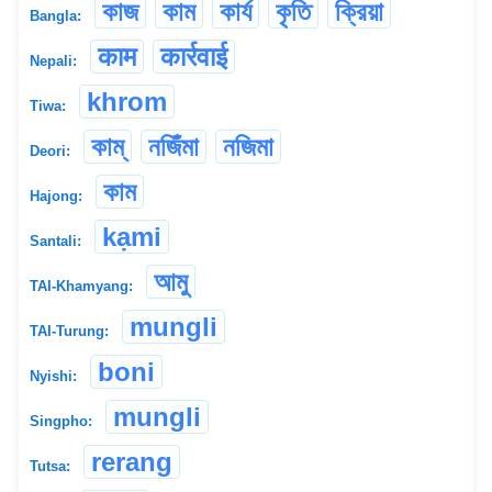
কাজ
কাম
কার্য
কৃতি
ক্রিয়া
Bangla:
काम
कार्रवाई
Nepali:
khrom
Tiwa:
কাম্
নজিঁমা
নজিমা
Deori:
কাম
Hajong:
kạmi
Santali:
আমু
TAI-Khamyang:
mungli
TAI-Turung:
boni
Nyishi:
mungli
Singpho:
rerang
Tutsa: