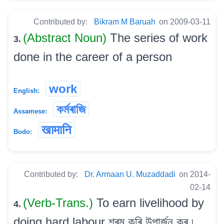
Contributed by:
Bikram M Baruah
on 2009-03-11
(Abstract Noun)
The series of work
3.
done in the career of a person
work
English:
কৰ্মৰাজি
Assamese:
खामानि
Bodo:
Contributed by:
Dr. Armaan U. Muzaddadi
on 2014-
02-14
(Verb-Trans.)
To earn livelihood by
4.
doing hard labour শ্ৰম কৰি উপাৰ্জন কৰ ৷