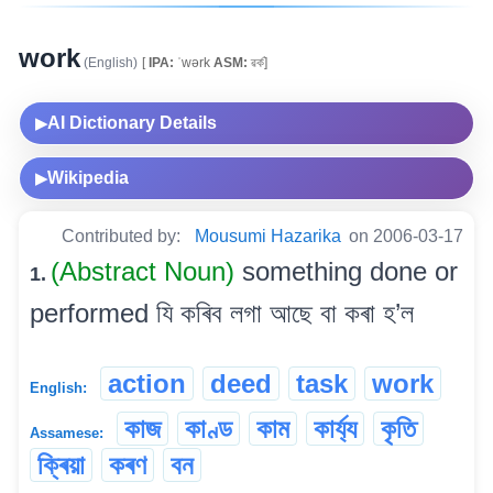
work
(English)
[
IPA:
ˈwərk
ASM:
ৱৰ্ক]
AI Dictionary Details
▶
Wikipedia
▶
Contributed by:
Mousumi Hazarika
on 2006-03-17
(Abstract Noun)
something done or
1.
performed যি কৰিব লগা আছে বা কৰা হ’ল
action
deed
task
work
English:
কাজ
কাণ্ড
কাম
কাৰ্য্য
কৃতি
Assamese:
ক্ৰিয়া
কৰণ
বন