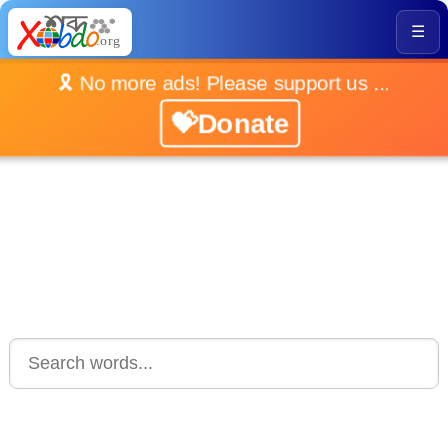
☰
🎗️ No more ads! Please support us ...
💝Donate