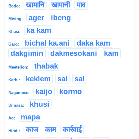
खामानि
खामानी
माव
Bodo:
ager
ibeng
Mising:
ka kam
Khasi:
bichal ka.ani
daka kam
Garo:
dakgimin
dakmesokani
kam
thabak
Meeteilon:
keklem
sai
sal
Karbi:
kaijo
kormo
Nagamese:
khusi
Dimasa:
mapa
Ao:
काज
काम
कार्रवाई
Hindi: