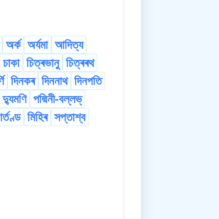
অৰ্ক
অৰ্যমা
আদিত্য
চাকা
চিত্ৰভানু
চিত্ৰৰথ
ণি
দিনকৰ
দিননাথ
দিনপতি
দ্যুমণি
পদ্মিনী-বল্লভ্
াৰ্তণ্ড
মিহিৰ
সপ্তাশ্ব