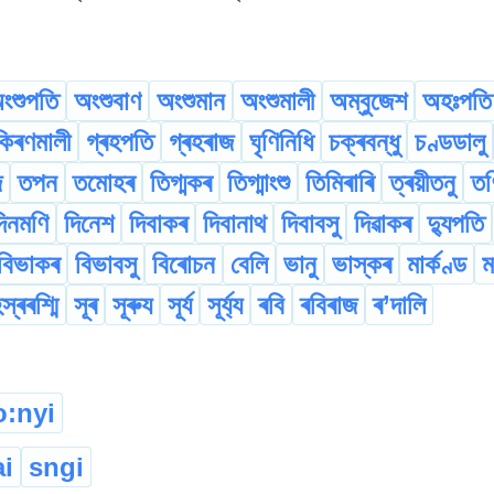
ংশুপতি
অংশুবাণ
অংশুমান
অংশুমালী
অম্বুজেশ
অহঃপতি
কিৰণমালী
গ্ৰহপতি
গ্ৰহৰাজ
ঘৃণিনিধি
চক্ৰবন্ধু
চণ্ডডালু
জ
তপন
তমোহৰ
তিগ্মকৰ
তিগ্মাংশু
তিমিৰাৰি
ত্ৰয়ীতনু
তৰ্
িনমণি
দিনেশ
দিবাকৰ
দিবানাথ
দিবাবসু
দিৱাকৰ
দ্যুপতি
বিভাকৰ
বিভাবসু
বিৰোচন
বেলি
ভানু
ভাস্কৰ
মাৰ্কণ্ড
ম
স্ৰৰশ্মি
সূৰ
সূৰুয
সূৰ্য
সূৰ্য্য
ৰবি
ৰবিৰাজ
ৰ’দালি
o:nyi
ai
sngi