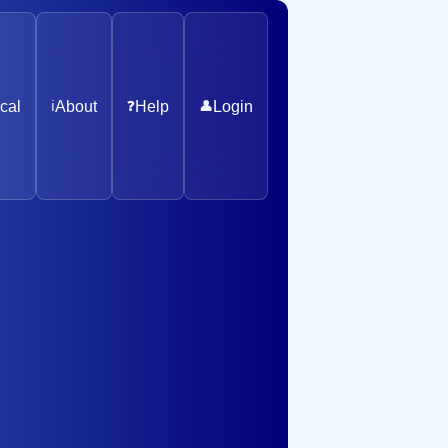
cal
ℹ️
About
❓
Help
👤
Login