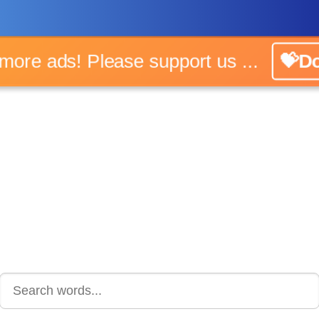
No more ads! Please support us ...
💝Do