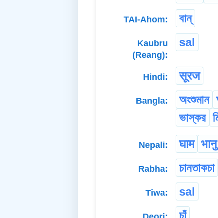
বান্
TAI-Ahom:
sal
Kaubru
(Reang):
सूरज
Hindi:
অংশুমান
Bangla:
ভাস্কর
ম
घाम
भानु
Nepali:
চানতাকচা
Rabha:
sal
Tiwa:
চাঁ
Deori: