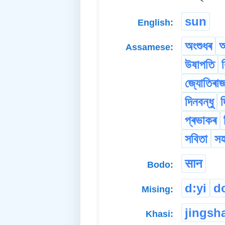
sun
English:
অংশুধৰ
অ
Assamese:
উষাপতি
জ্যোতিৰা
দিনবন্ধু
দ
প্ৰভাকৰ
সবিতা
সহ
सान
Bodo:
d:yi
d
Mising:
jingsh
Khasi: