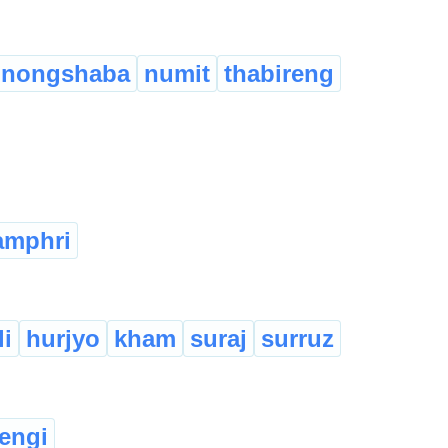
nongshaba
numit
thabireng
amphri
li
hurjyo
kham
suraj
surruz
sengi