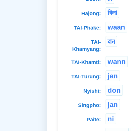
বিলা
Hajong:
waan
TAI-Phake:
ৱান
TAI-
Khamyang:
wann
TAI-Khamti:
jan
TAI-Turung:
don
Nyishi:
jan
Singpho:
ni
Paite: