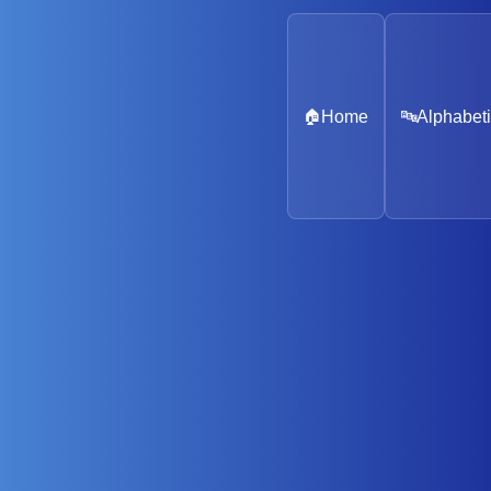
🏠
Home
🔤
Alphabeti