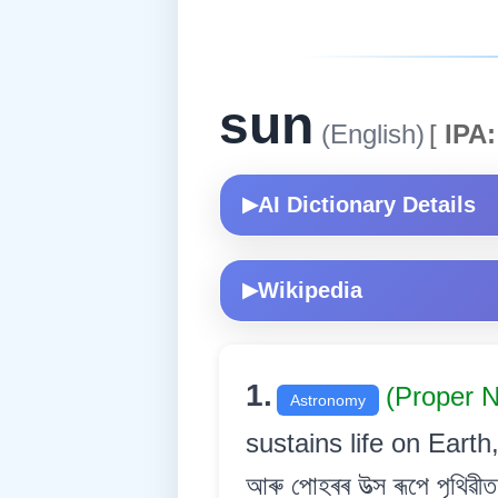
sun
(English)
[
IPA:
AI Dictionary Details
▶
Wikipedia
▶
1.
(Proper 
Astronomy
sustains life on Earth
আৰু পোহৰৰ উত্স ৰূপে পৃথিৱীত 