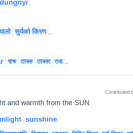
dungnyi
यालो
सुर्यको किरण
...
ar
ঋক্ষ
তাৰক
তাৰকা
তৰা
...
Contributed 
ght and warmth from the SUN
unlight
sunshine