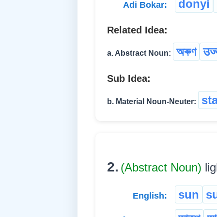
donyi
Adi Bokar:
Related Idea:
অৰুণ
उज्
a. Abstract Noun:
Sub Idea:
st
b. Material Noun-Neuter:
2.
(Abstract Noun)
li
sun
s
English: