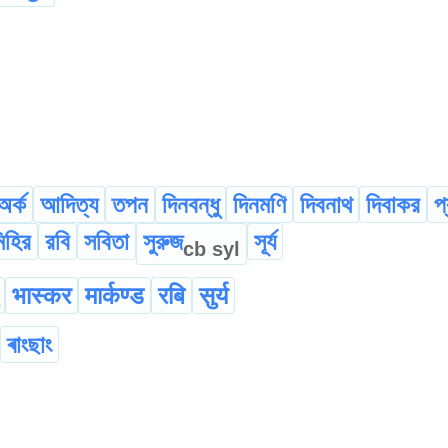
অর্ক
আদিত্য
তপন
দিনবন্ধু
দিনমণি
দিবনাথ
দিবাকর
প
িহির
রবি
সবিতা
সুরুজ
সূর্য
cb
syl
भ‌ास्कर
मार्कण्ड
रबि
सुर्य
ৰাংছাং