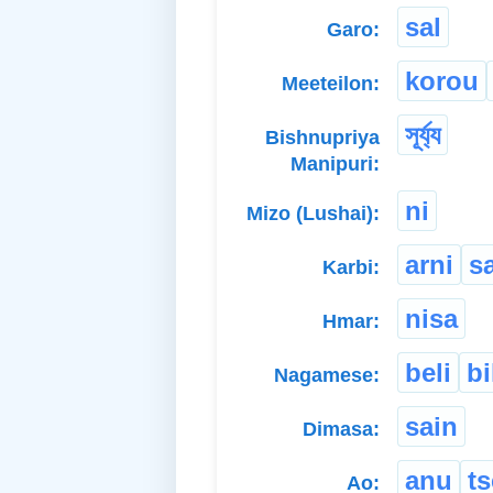
sal
Garo:
korou
Meeteilon:
সূৰ্য্য
Bishnupriya
Manipuri:
ni
Mizo (Lushai):
arni
s
Karbi:
nisa
Hmar:
beli
bi
Nagamese:
sain
Dimasa:
anu
t
Ao: