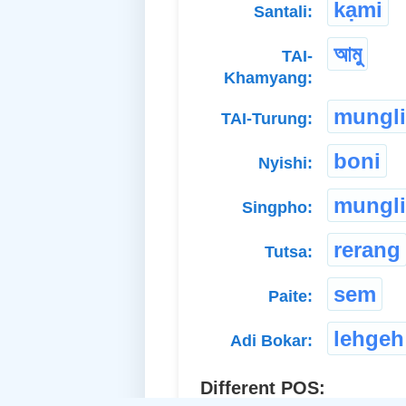
kạmi
Santali:
আমু
TAI-
Khamyang:
mungli
TAI-Turung:
boni
Nyishi:
mungli
Singpho:
rerang
Tutsa:
sem
Paite:
lehgeh
Adi Bokar:
Different POS: