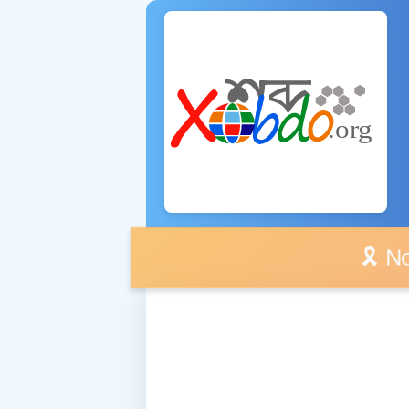
🎗️ No