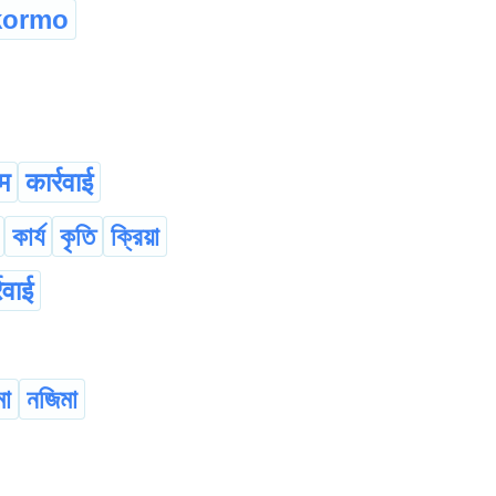
kormo
म
कार्रवाई
কার্য
কৃতি
ক্রিয়া
रवाई
মা
নজিমা