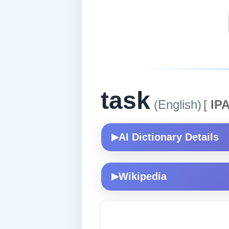
task
(English)
[
IPA
AI Dictionary Details
▶
Wikipedia
▶