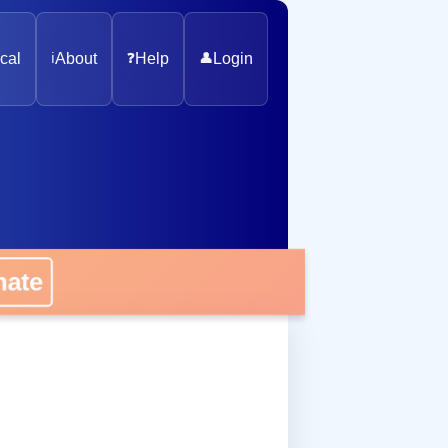
cal
ℹ️
About
❓
Help
👤
Login
onate