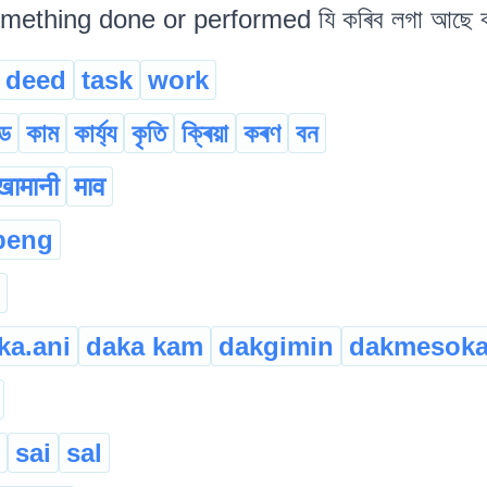
mething done or performed যি কৰিব লগা আছে বা
deed
task
work
্ড
কাম
কাৰ্য্য
কৃতি
ক্ৰিয়া
কৰণ
বন
खामानी
माव
beng
ka.ani
daka kam
dakgimin
dakmesoka
sai
sal