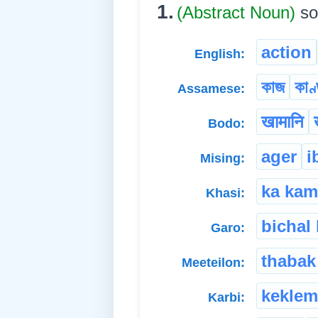
1.
(Abstract Noun)
so
action
English:
কাজ
কাণ
Assamese:
खामानि
Bodo:
ager
i
Mising:
ka kam
Khasi:
bichal 
Garo:
thabak
Meeteilon:
keklem
Karbi: