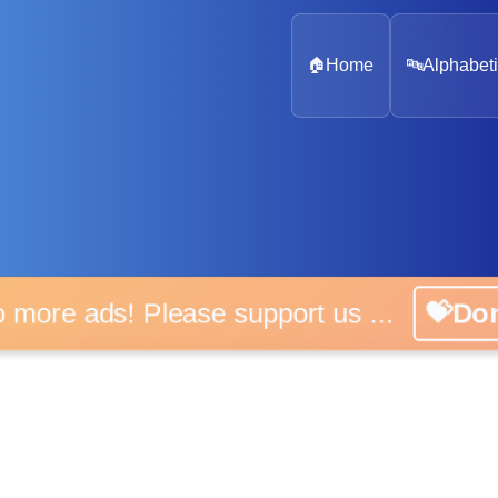
🏠
Home
🔤
Alphabeti
 more ads! Please support us ...
💝D