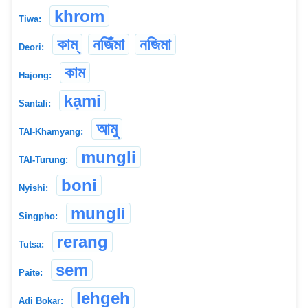
khrom
Tiwa:
কাম্
নজিঁমা
নজিমা
Deori:
কাম
Hajong:
kạmi
Santali:
আমু
TAI-Khamyang:
mungli
TAI-Turung:
boni
Nyishi:
mungli
Singpho:
rerang
Tutsa:
sem
Paite:
lehgeh
Adi Bokar: