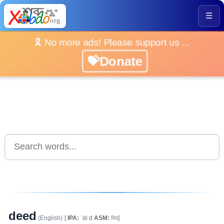
☰
🎗️ No more ads! Please support us ...
💝Donate
deed
(English)
[
IPA:
ˈdiːd
ASM:
ডিড]