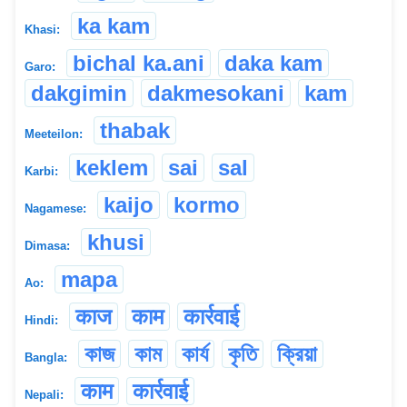
ka kam
Khasi:
bichal ka.ani
daka kam
Garo:
dakgimin
dakmesokani
kam
thabak
Meeteilon:
keklem
sai
sal
Karbi:
kaijo
kormo
Nagamese:
khusi
Dimasa:
mapa
Ao:
काज
काम
कार्रवाई
Hindi:
কাজ
কাম
কার্য
কৃতি
ক্রিয়া
Bangla:
काम
कार्रवाई
Nepali: