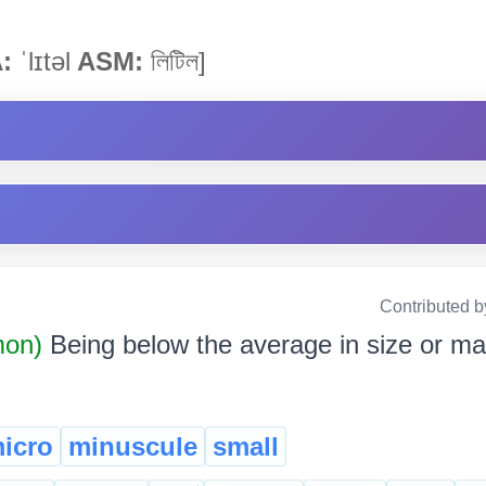
:
ˈlɪtəl
ASM:
লিটিল]
Contributed b
mon)
Being below the average in size or mag
icro
minuscule
small