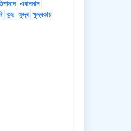
িপামান
এধানমান
ি
কুছ
ক্ষুদ্ৰ
ক্ষুদ্ৰকায়