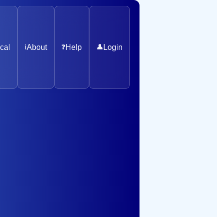
cal
ℹ️
About
❓
Help
👤
Login