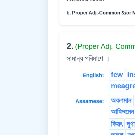
b. Proper Adj.-Common &/or 
2.
(Proper Adj.-Comm
সামান্য পৰিমাণে ।
few
in
English:
meagr
অকণমান
Assamese:
আফিৰমে
কিয়ৎ
ঘূণা