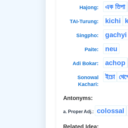
এক তিপা
Hajong:
kichi
TAI-Turung:
gachyi
Singpho:
neu
Paite:
achop
Adi Bokar:
ইচো
থেপ
Sonowal
Kachari:
Antonyms:
colossal
a. Proper Adj.:
Related Idea: