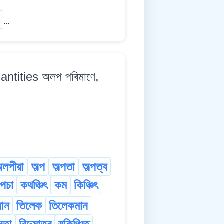
...
ntities অলপ পৰিমাণে,
লপীয়া
অল্প
অল্পতা
অল্পত্ব
েচা
কথঞ্চিৎ
কম
কিঞ্চিৎ
ান
তিলেক
তিলেকমান