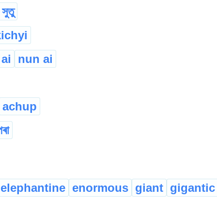
সুতু
kichyi
 ai
nun ai
achup
েৰা
elephantine
enormous
giant
gigantic