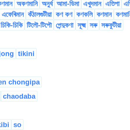
ণমান
অকণমানি
অনুৰ্ধ
আমা-ডিমা
এখুদমান
এতিপা
এত
এফেৰিমান
কঁঠালগুটীয়া
কণ কণ
কণকলি
কণমান
কণমান
চিকি-চিকি
টিলৌ-টিপৌ
পেন্দুকণা
সূক্ষ্ম
সৰু
সৰুফুটীয়া
jong
tikini
en chongipa
chaodaba
kibi
so