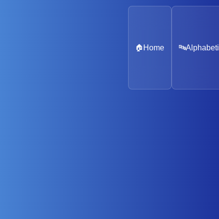
🏠
Home
🔤
Alphabeti