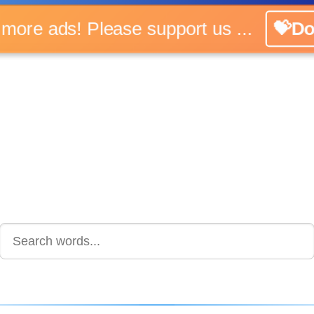
o more ads! Please support us ...
💝Do