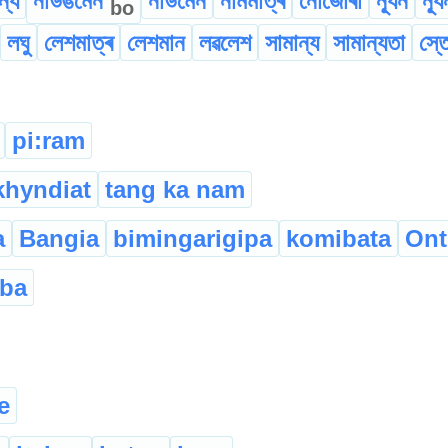
ন্য
নাউঙমেন
নাউমেন
নামমাত্ৰ
নোজোৰা
ন্যূন
ন্য
bo
লঘু
লেশমাত্ৰ
লেশমান
লৱলেশ
সামান্য
সামান্যতা
স্
pi:ram
khyndiat
tang ka nam
a
Bangia
bimingarigipa
komibata
Onti
aba
e