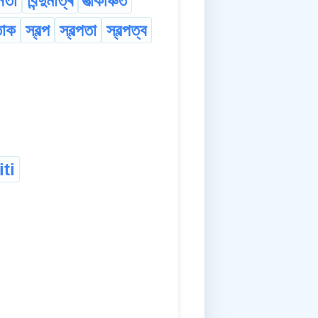
ূনতা
বিন্দুমাত্ৰ
যত্‍‍কিঞ্চিত
তোক
স্বল্প
স্বল্পতা
স্বল্পত্ব
ti