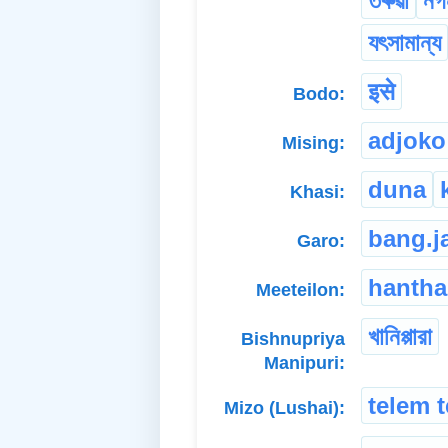
তৰুৱা
নগ
যৎসামান্য
इसे
Bodo:
adjoko
Mising:
duna
Khasi:
bang.j
Garo:
hanth
Meeteilon:
খানিপ্পারা
Bishnupriya
Manipuri:
telem t
Mizo (Lushai):