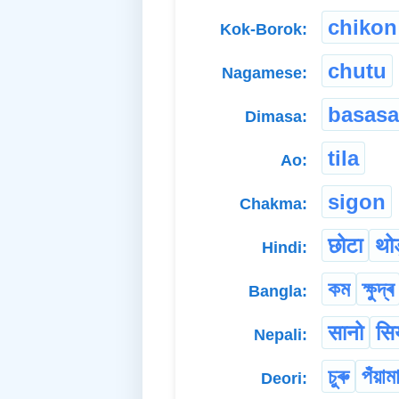
chikon
Kok-Borok:
chutu
Nagamese:
basasa
Dimasa:
tila
Ao:
sigon
Chakma:
छोटा
थोड
Hindi:
কম
ক্ষুদ্ৰ
Bangla:
सानो
सि
Nepali:
চুৰু
পঁয়াম
Deori: