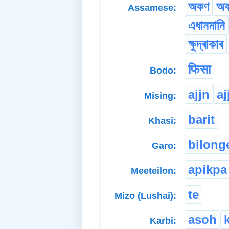
অকণ
অক
Assamese:
এধানমানি
ক্ষুদ্ৰাকাৰ
फिसा
Bodo:
ajjn
aj
Mising:
barit
Khasi:
bilong
Garo:
apikpa
Meeteilon:
te
Mizo (Lushai):
asoh
Karbi: