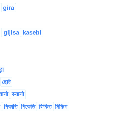
gira
gijisa
kasebi
़ा
ছোট
यानो
स्यानो
া
পিকাতি
পিকেতি
ফিকিত
মিচ্চিগ