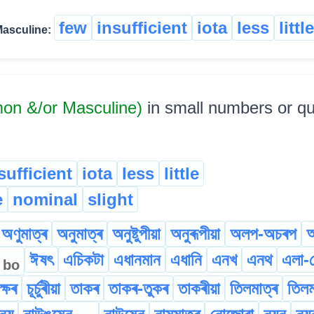
few
insufficient
iota
less
little
Masculine:
on &/or Masculine)
in small numbers or qua
sufficient
iota
less
little
e
nominal
slight
অণুমাত্ৰ
অনুমাত্ৰ
অনুষ্টুপীয়া
অনুৰূপীয়া
অলপ-অচৰপ
অ
ন
ঈষৎ
এচিকটা
এধানমান
এধানি
এনখ
এনথ
এলা-প
bo
ক্ষৰ
চূৰ্চুৰীয়া
তাকৰ
তাকৰ-তুকৰ
তাকৰীয়া
তিলমাত্ৰ
তিলম