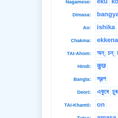
eku
k
Nagamese:
bangy
Dimasa:
ishika
Ao:
ekkena
Chakma:
অন্
চন্
TAI-Ahom:
कुछ
Hindi:
স্বল্প
Bangla:
একুৰে
চুৰ
Deori:
on
TAI-Khamti:
amasa