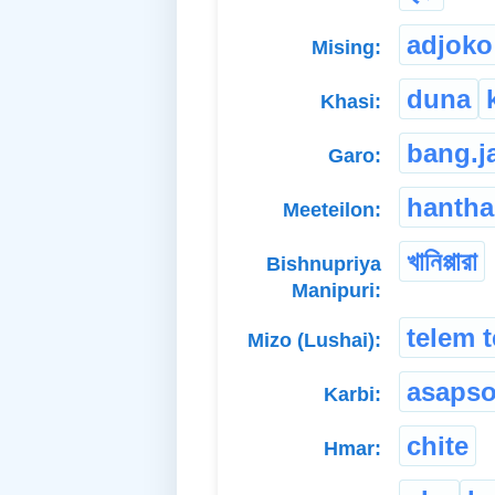
adjoko
Mising:
duna
Khasi:
bang.j
Garo:
hanth
Meeteilon:
খানিপ্পারা
Bishnupriya
Manipuri:
telem t
Mizo (Lushai):
asaps
Karbi:
chite
Hmar: