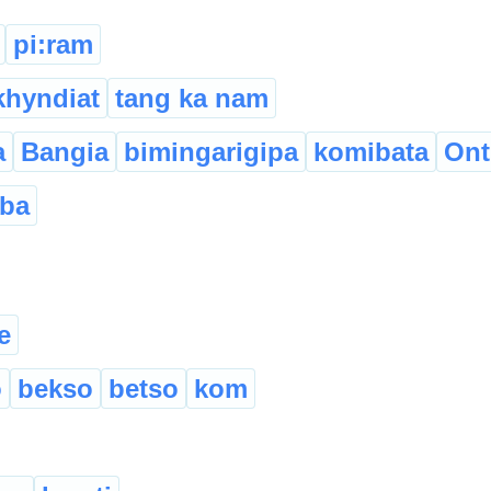
pi:ram
khyndiat
tang ka nam
a
Bangia
bimingarigipa
komibata
Onti
aba
e
o
bekso
betso
kom