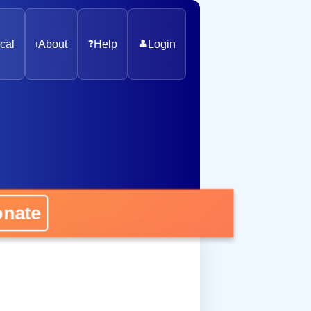
cal
ℹ️
About
❓
Help
👤
Login
nate