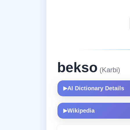
bekso
(Karbi)
AI Dictionary Details
▶
Wikipedia
▶