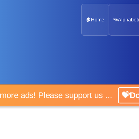
🏠
Home
🔤
Alphabeti
o more ads! Please support us ...
💝Do