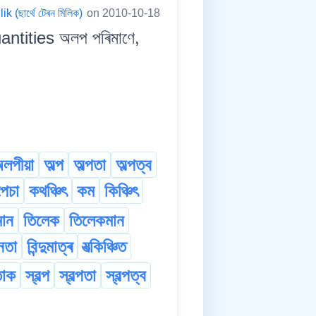
 (ছাৰ্থে টেৰন মিলিক)
on 2010-10-18
ntities অলপ পৰিমাণে,
লপীয়া
অল্প
অল্পতা
অল্পত্ব
েচা
কথঞ্চিৎ
কম
কিঞ্চিৎ
ান
তিলেক
তিলেকমান
ূনতা
বিন্দুমাত্ৰ
যত্‍‍কিঞ্চিত
তোক
স্বল্প
স্বল্পতা
স্বল্পত্ব