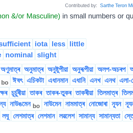
Contributed by:
Sarthe Teron Milik
on &/or Masculine)
in small numbers or qua
sufficient
iota
less
little
e
nominal
slight
অণুমাত্ৰ
অনুমাত্ৰ
অনুষ্টুপীয়া
অনুৰূপীয়া
অলপ-অচৰপ
অ
ন
ঈষৎ
এচিকটা
এধানমান
এধানি
এনখ
এনথ
এলা-প
bo
ক্ষৰ
চূৰ্চুৰীয়া
তাকৰ
তাকৰ-তুকৰ
তাকৰীয়া
তিলমাত্ৰ
তিলম
ন্য
নাউঙমেন
নাউমেন
নামমাত্ৰ
নোজোৰা
ন্যূন
ন্য
bo
লঘু
লেশমাত্ৰ
লেশমান
লৱলেশ
সামান্য
সামান্যতা
স্