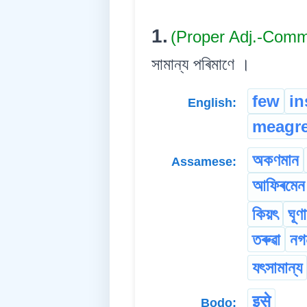
1.
(Proper Adj.-Comm
সামান্য পৰিমাণে ।
few
in
English:
meagr
অকণমান
Assamese:
আফিৰমে
কিয়ৎ
ঘূণা
তৰুৱা
নগ
যৎসামান্য
इसे
Bodo: