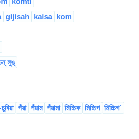
om
komti
a
gijisah
kaisa
kom
চন্ লুঙ্
-চুৰিয়া
পঁয়া
পঁয়াম
পঁয়ামা
মিচ্চিক
মিচ্চিগ
মিচ্চিগ`