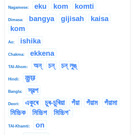
eku
kom
komti
Nagamese:
bangya
gijisah
kaisa
Dimasa:
kom
ishika
Ao:
ekkena
Chakma:
অন্
চন্
চন্ লুঙ্
TAI-Ahom:
कुछ
Hindi:
স্বল্প
Bangla:
একুৰে
চুৰ-চুৰিয়া
পঁয়া
পঁয়াম
পঁয়ামা
Deori:
মিচ্চিক
মিচ্চিগ
মিচ্চিগ`
on
TAI-Khamti: