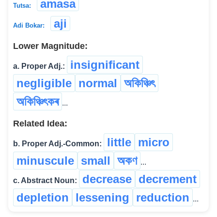
amasa
Tutsa:
aji
Adi Bokar:
Lower Magnitude:
insignificant
a. Proper Adj.:
negligible
normal
অকিঞ্চিৎ
অকিঞ্চিৎকৰ
...
Related Idea:
little
micro
b. Proper Adj.-Common:
minuscule
small
অকণ
...
decrease
decrement
c. Abstract Noun:
depletion
lessening
reduction
...