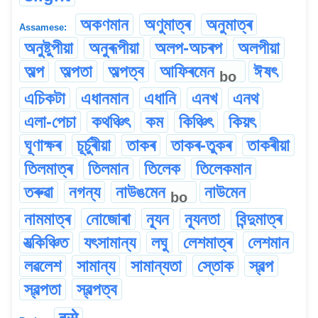
অকণমান
অণুমাত্ৰ
অনুমাত্ৰ
Assamese:
অনুষ্টুপীয়া
অনুৰূপীয়া
অলপ-অচৰপ
অলপীয়া
অল্প
অল্পতা
অল্পত্ব
আফিৰমেন
ঈষৎ
bo
এচিকটা
এধানমান
এধানি
এনখ
এনথ
এলা-পেচা
কথঞ্চিৎ
কম
কিঞ্চিৎ
কিয়ৎ
ঘূণাক্ষৰ
চূৰ্চুৰীয়া
তাকৰ
তাকৰ-তুকৰ
তাকৰীয়া
তিলমাত্ৰ
তিলমান
তিলেক
তিলেকমান
তৰুৱা
নগন্য
নাউঙমেন
নাউমেন
bo
নামমাত্ৰ
নোজোৰা
ন্যূন
ন্যূনতা
বিন্দুমাত্ৰ
যত্‍‍কিঞ্চিত
যৎসামান্য
লঘু
লেশমাত্ৰ
লেশমান
লৱলেশ
সামান্য
সামান্যতা
স্তোক
স্বল্প
স্বল্পতা
স্বল্পত্ব