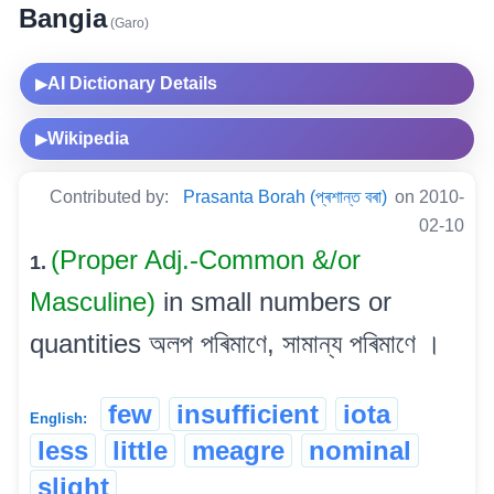
Bangia
(Garo)
AI Dictionary Details
▶
Wikipedia
▶
Contributed by:
Prasanta Borah (প্ৰশান্ত বৰা)
on 2010-
02-10
(Proper Adj.-Common &/or
1.
Masculine)
in small numbers or
quantities অলপ পৰিমাণে, সামান্য পৰিমাণে ।
few
insufficient
iota
English:
less
little
meagre
nominal
slight