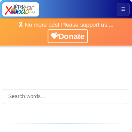
☰
🎗️ No more ads! Please support us ...
💝Donate