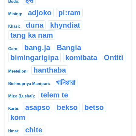
इसे
Bodo:
adjoko
pi:ram
Mising:
duna
khyndiat
Khasi:
tang ka nam
bang.ja
Bangia
Garo:
bimingarigipa
komibata
Ontiti
hanthaba
Meeteilon:
খানিপ্পারা
Bishnupriya Manipuri:
telem te
Mizo (Lushai):
asapso
bekso
betso
Karbi:
kom
chite
Hmar: