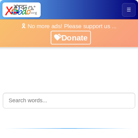
☰
🎗️ No more ads! Please support us ...
💝Donate