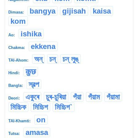
bangya
gijisah
kaisa
Dimasa:
kom
ishika
Ao:
ekkena
Chakma:
অন্
চন্
চন্ লুঙ্
TAI-Ahom:
कुछ
Hindi:
স্বল্প
Bangla:
একুৰে
চুৰ-চুৰিয়া
পঁয়া
পঁয়াম
পঁয়ামা
Deori:
মিচ্চিক
মিচ্চিগ
মিচ্চিগ`
on
TAI-Khamti:
amasa
Tutsa: