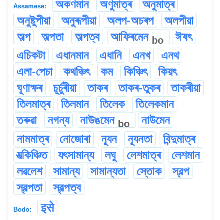
অকণমান
অণুমাত্ৰ
অনুমাত্ৰ
Assamese:
অনুষ্টুপীয়া
অনুৰূপীয়া
অলপ-অচৰপ
অলপীয়া
অল্প
অল্পতা
অল্পত্ব
আফিৰমেন
ঈষৎ
bo
এচিকটা
এধানমান
এধানি
এনখ
এনথ
এলা-পেচা
কথঞ্চিৎ
কম
কিঞ্চিৎ
কিয়ৎ
ঘূণাক্ষৰ
চূৰ্চুৰীয়া
তাকৰ
তাকৰ-তুকৰ
তাকৰীয়া
তিলমাত্ৰ
তিলমান
তিলেক
তিলেকমান
তৰুৱা
নগন্য
নাউঙমেন
নাউমেন
bo
নামমাত্ৰ
নোজোৰা
ন্যূন
ন্যূনতা
বিন্দুমাত্ৰ
যত্‍‍কিঞ্চিত
যৎসামান্য
লঘু
লেশমাত্ৰ
লেশমান
লৱলেশ
সামান্য
সামান্যতা
স্তোক
স্বল্প
স্বল্পতা
স্বল্পত্ব
इसे
Bodo: