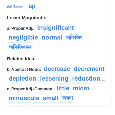
aji
Adi Bokar:
Lower Magnitude:
insignificant
a. Proper Adj.:
negligible
normal
অকিঞ্চিৎ
অকিঞ্চিৎকৰ
...
Related Idea:
decrease
decrement
b. Abstract Noun:
depletion
lessening
reduction
...
little
micro
c. Proper Adj.-Common:
minuscule
small
অকণ
...