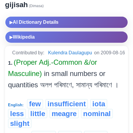
gijisah
(Dimasa)
AI Dictionary Details
▶
Wikipedia
▶
Contributed by:
Kulendra Daulagupu
on 2009-08-16
(Proper Adj.-Common &/or
1.
Masculine)
in small numbers or
quantities অলপ পৰিমাণে, সামান্য পৰিমাণে ।
few
insufficient
iota
English:
less
little
meagre
nominal
slight