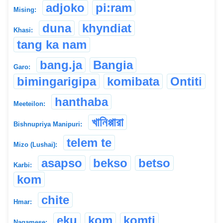
adjoko
pi:ram
Mising:
duna
khyndiat
Khasi:
tang ka nam
bang.ja
Bangia
Garo:
bimingarigipa
komibata
Ontiti
hanthaba
Meeteilon:
খানিপ্পারা
Bishnupriya Manipuri:
telem te
Mizo (Lushai):
asapso
bekso
betso
Karbi:
kom
chite
Hmar:
eku
kom
komti
Nagamese: