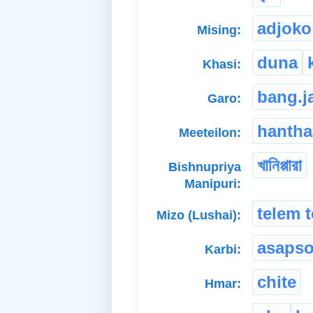
adjoko
Mising:
duna
Khasi:
bang.j
Garo:
hanth
Meeteilon:
খানিপ্পারা
Bishnupriya
Manipuri:
telem t
Mizo (Lushai):
asaps
Karbi:
chite
Hmar: