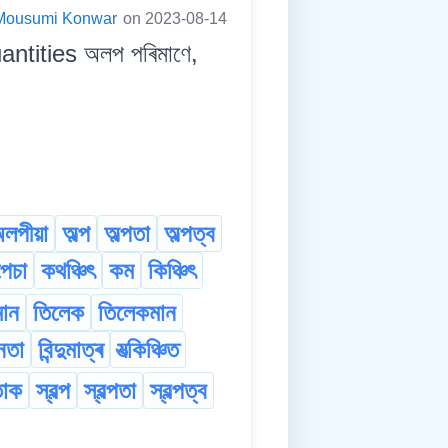
Mousumi Konwar
on 2023-08-14
ntities অলপ পৰিমাণে,
লপীয়া
অল্প
অল্পতা
অল্পত্ব
েচা
কথঞ্চিৎ
কম
কিঞ্চিৎ
ান
তিলেক
তিলেকমান
ূনতা
বিন্দুমাত্ৰ
যত্‍‍কিঞ্চিত
তোক
স্বল্প
স্বল্পতা
স্বল্পত্ব