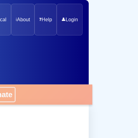
cal
ℹ️
About
❓
Help
👤
Login
nate