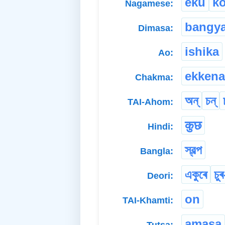
eku
k
Nagamese:
bangy
Dimasa:
ishika
Ao:
ekkena
Chakma:
অন্
চন্
TAI-Ahom:
कुछ
Hindi:
স্বল্প
Bangla:
একুৰে
চুৰ
Deori:
on
TAI-Khamti:
amasa