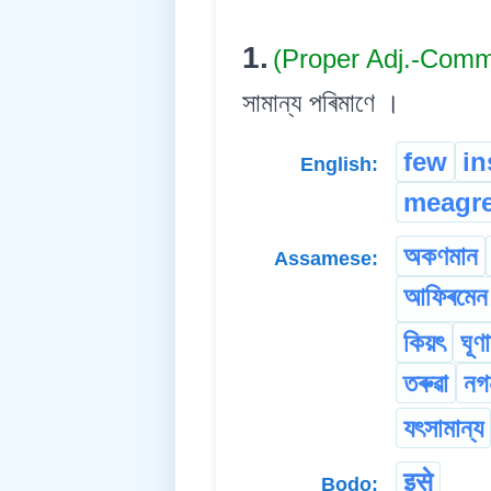
1.
(Proper Adj.-Comm
সামান্য পৰিমাণে ।
few
in
English:
meagr
অকণমান
Assamese:
আফিৰমে
কিয়ৎ
ঘূণা
তৰুৱা
নগ
যৎসামান্য
इसे
Bodo: