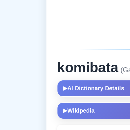
komibata
(Ga
AI Dictionary Details
▶
Wikipedia
▶