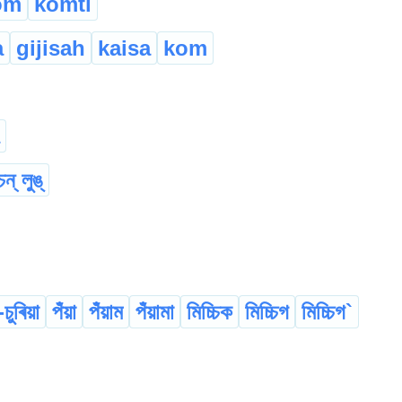
om
komti
a
gijisah
kaisa
kom
চন্ লুঙ্
-চুৰিয়া
পঁয়া
পঁয়াম
পঁয়ামা
মিচ্চিক
মিচ্চিগ
মিচ্চিগ`