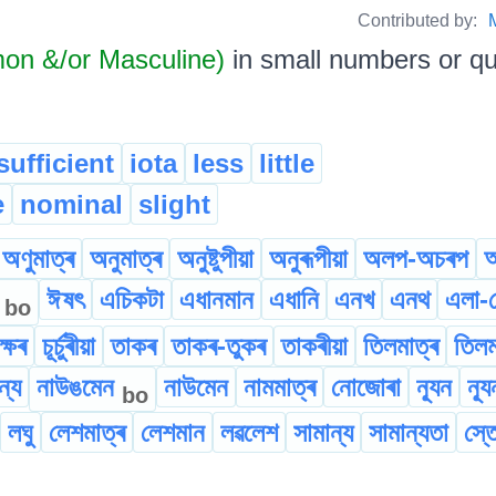
Contributed by:
on &/or Masculine)
in small numbers or qua
sufficient
iota
less
little
e
nominal
slight
অণুমাত্ৰ
অনুমাত্ৰ
অনুষ্টুপীয়া
অনুৰূপীয়া
অলপ-অচৰপ
অ
ন
ঈষৎ
এচিকটা
এধানমান
এধানি
এনখ
এনথ
এলা-প
bo
ক্ষৰ
চূৰ্চুৰীয়া
তাকৰ
তাকৰ-তুকৰ
তাকৰীয়া
তিলমাত্ৰ
তিলম
ন্য
নাউঙমেন
নাউমেন
নামমাত্ৰ
নোজোৰা
ন্যূন
ন্য
bo
লঘু
লেশমাত্ৰ
লেশমান
লৱলেশ
সামান্য
সামান্যতা
স্