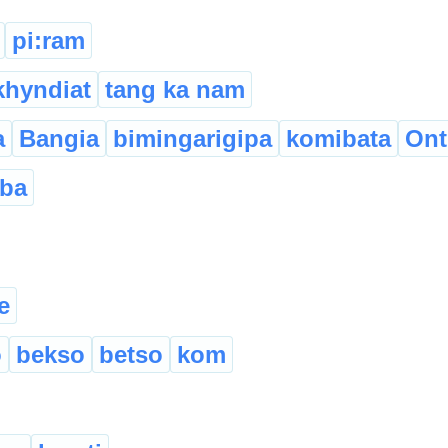
pi:ram
khyndiat
tang ka nam
a
Bangia
bimingarigipa
komibata
Onti
aba
e
o
bekso
betso
kom