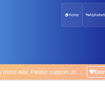
🏠
Home
🔤
Alphabeti
o more ads! Please support us ...
💝Do