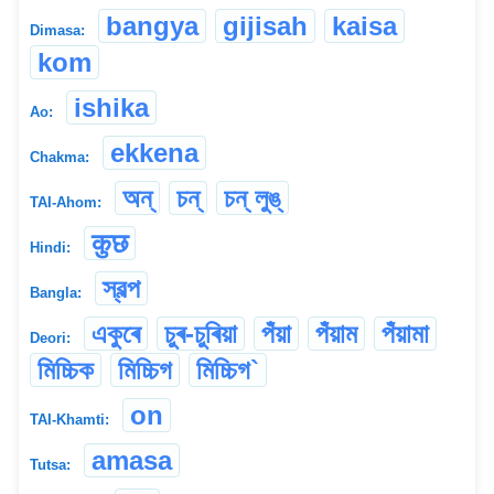
bangya
gijisah
kaisa
Dimasa:
kom
ishika
Ao:
ekkena
Chakma:
অন্
চন্
চন্ লুঙ্
TAI-Ahom:
कुछ
Hindi:
স্বল্প
Bangla:
একুৰে
চুৰ-চুৰিয়া
পঁয়া
পঁয়াম
পঁয়ামা
Deori:
মিচ্চিক
মিচ্চিগ
মিচ্চিগ`
on
TAI-Khamti:
amasa
Tutsa: