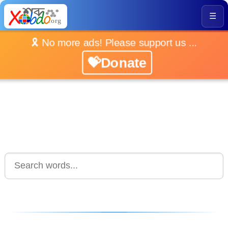
☰
🎗️ No more ads! Please support us ...
💝Donate