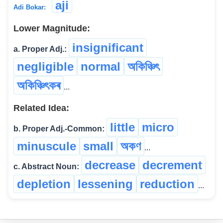
aji
Adi Bokar:
Lower Magnitude:
insignificant
a. Proper Adj.:
negligible
normal
অকিঞ্চিৎ
অকিঞ্চিৎকৰ
...
Related Idea:
little
micro
b. Proper Adj.-Common:
minuscule
small
অকণ
...
decrease
decrement
c. Abstract Noun:
depletion
lessening
reduction
...