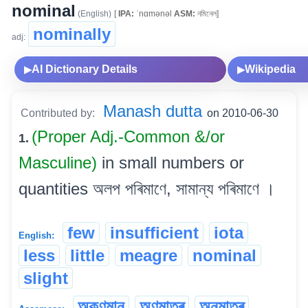
nominal
(English)
[
IPA:
ˈnɑmənəl
ASM:
নমিনেল]
nominally
adj:
AI Dictionary Details
Wikipedia
▶
▶
Manash dutta
Contributed by:
on 2010-06-30
(Proper Adj.-Common &/or
1.
Masculine)
in small numbers or
quantities অলপ পৰিমাণে, সামান্য পৰিমাণে ।
few
insufficient
iota
English:
less
little
meagre
nominal
slight
অকণমান
অণুমাত্ৰ
অনুমাত্ৰ