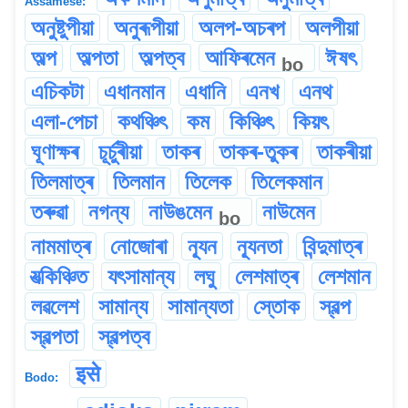
Assamese:
অনুষ্টুপীয়া
অনুৰূপীয়া
অলপ-অচৰপ
অলপীয়া
অল্প
অল্পতা
অল্পত্ব
আফিৰমেন
ঈষৎ
bo
এচিকটা
এধানমান
এধানি
এনখ
এনথ
এলা-পেচা
কথঞ্চিৎ
কম
কিঞ্চিৎ
কিয়ৎ
ঘূণাক্ষৰ
চূৰ্চুৰীয়া
তাকৰ
তাকৰ-তুকৰ
তাকৰীয়া
তিলমাত্ৰ
তিলমান
তিলেক
তিলেকমান
তৰুৱা
নগন্য
নাউঙমেন
নাউমেন
bo
নামমাত্ৰ
নোজোৰা
ন্যূন
ন্যূনতা
বিন্দুমাত্ৰ
যত্‍‍কিঞ্চিত
যৎসামান্য
লঘু
লেশমাত্ৰ
লেশমান
লৱলেশ
সামান্য
সামান্যতা
স্তোক
স্বল্প
স্বল্পতা
স্বল্পত্ব
इसे
Bodo: