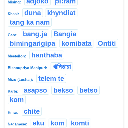
adjoko
pi:ram
Mising:
duna
khyndiat
Khasi:
tang ka nam
bang.ja
Bangia
Garo:
bimingarigipa
komibata
Ontiti
hanthaba
Meeteilon:
খানিপ্পারা
Bishnupriya Manipuri:
telem te
Mizo (Lushai):
asapso
bekso
betso
Karbi:
kom
chite
Hmar:
eku
kom
komti
Nagamese: