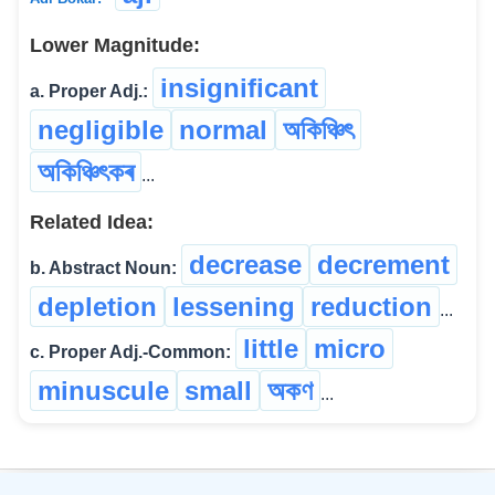
Lower Magnitude:
insignificant
a. Proper Adj.:
negligible
normal
অকিঞ্চিৎ
অকিঞ্চিৎকৰ
...
Related Idea:
decrease
decrement
b. Abstract Noun:
depletion
lessening
reduction
...
little
micro
c. Proper Adj.-Common:
minuscule
small
অকণ
...