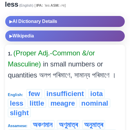
less
(English)
[
IPA:
ˈles
ASM:
লেচ]
AI Dictionary Details
▶
Wikipedia
▶
(Proper Adj.-Common &/or
1.
Masculine)
in small numbers or
quantities অলপ পৰিমাণে, সামান্য পৰিমাণে ।
few
insufficient
iota
English:
less
little
meagre
nominal
slight
অকণমান
অণুমাত্ৰ
অনুমাত্ৰ
Assamese: