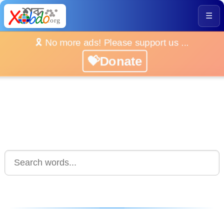
☰
🎗️ No more ads! Please support us ...
💝Donate