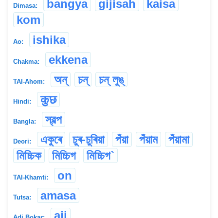
bangya
gijisah
kaisa
Dimasa:
kom
ishika
Ao:
ekkena
Chakma:
অন্
চন্
চন্ লুঙ্
TAI-Ahom:
कुछ
Hindi:
স্বল্প
Bangla:
একুৰে
চুৰ-চুৰিয়া
পঁয়া
পঁয়াম
পঁয়ামা
Deori:
মিচ্চিক
মিচ্চিগ
মিচ্চিগ`
on
TAI-Khamti:
amasa
Tutsa:
aji
Adi Bokar: