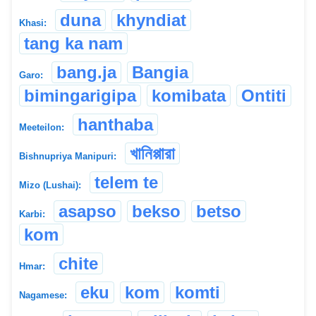
duna
khyndiat
Khasi:
tang ka nam
bang.ja
Bangia
Garo:
bimingarigipa
komibata
Ontiti
hanthaba
Meeteilon:
খানিপ্পারা
Bishnupriya Manipuri:
telem te
Mizo (Lushai):
asapso
bekso
betso
Karbi:
kom
chite
Hmar:
eku
kom
komti
Nagamese: