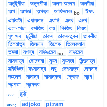
অনুষ্টুপীয়া
অনুৰূপীয়া
অলপ-অচৰপ
অলপীয়া
অল্প
অল্পতা
অল্পত্ব
আফিৰমেন
ঈষৎ
bo
এচিকটা
এধানমান
এধানি
এনখ
এনথ
এলা-পেচা
কথঞ্চিৎ
কম
কিঞ্চিৎ
কিয়ৎ
ঘূণাক্ষৰ
চূৰ্চুৰীয়া
তাকৰ
তাকৰ-তুকৰ
তাকৰীয়া
তিলমাত্ৰ
তিলমান
তিলেক
তিলেকমান
তৰুৱা
নগন্য
নাউঙমেন
নাউমেন
bo
নামমাত্ৰ
নোজোৰা
ন্যূন
ন্যূনতা
বিন্দুমাত্ৰ
যত্‍‍কিঞ্চিত
যৎসামান্য
লঘু
লেশমাত্ৰ
লেশমান
লৱলেশ
সামান্য
সামান্যতা
স্তোক
স্বল্প
স্বল্পতা
স্বল্পত্ব
इसे
Bodo:
adjoko
pi:ram
Mising: