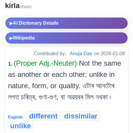
kirla
(Karbi)
AI Dictionary Details
▶
Wikipedia
▶
Contributed by:
Anuja Das
on 2026-01-08
(Proper Adj.-Neuter)
Not the same
1.
as another or each other; unlike in
nature, form, or quality. এটাৰ আনটোৰ
লগত চৰিত্ৰ, গুণা-গুণ, বা অৱয়বৰ মিল নথকা ৷
different
dissimilar
English:
unlike