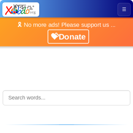
☰
🎗️ No more ads! Please support us ...
💝Donate