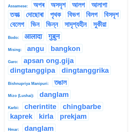
অপৰ
অসদৃশ
আলগ
আলাগা
Assamese:
তফাত্‍
দোছোৰা
পৃথক
বিভগ
বিলগ
বিসদৃশ
বেলেগ
ভিন
ভিন্ন
সাদৃশ্যহীন
সুকীয়া
आलादा
गुबुन
Bodo:
angu
bangkon
Mising:
apsan ong.gija
Garo:
dingtanggipa
dingtanggrika
তঙাল
Bishnupriya Manipuri:
danglam
Mizo (Lushai):
cherintite
chingbarbe
Karbi:
kaprek
kirla
prekjam
danglam
Hmar: