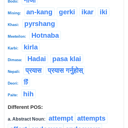
नाजा
Bodo:
an-kang
gerki
ikar
iki
Mising:
pyrshang
Khasi:
Hotnaba
Meeteilon:
kirla
Karbi:
Hadai
pasa klai
Dimasa:
प्रयास
प्रयास गर्नुहोस्
Nepali:
চিঁ
Deori:
hih
Paite:
Different POS:
attempt
attempts
a. Abstract Noun: