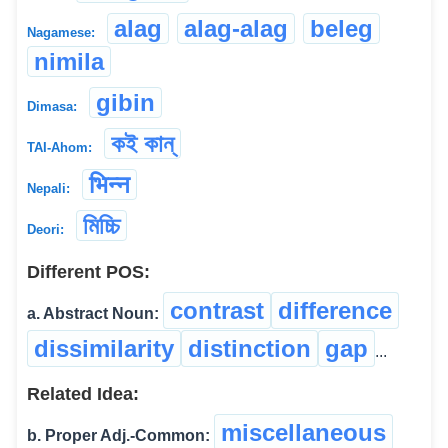
alag
alag-alag
beleg
Nagamese:
nimila
gibin
Dimasa:
কই কান্
TAI-Ahom:
भिन्न
Nepali:
মিচ্চি
Deori:
Different POS:
contrast
difference
a. Abstract Noun:
dissimilarity
distinction
gap
...
Related Idea:
miscellaneous
b. Proper Adj.-Common: