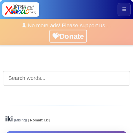
☰
🎗️ No more ads! Please support us ...
💝Donate
iki
(Mising)
[
Roman:
i.ki]