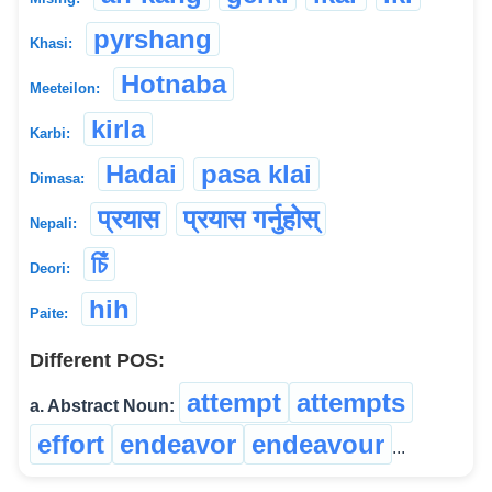
pyrshang
Khasi:
Hotnaba
Meeteilon:
kirla
Karbi:
Hadai
pasa klai
Dimasa:
प्रयास
प्रयास गर्नुहोस्
Nepali:
চিঁ
Deori:
hih
Paite:
Different POS:
attempt
attempts
a. Abstract Noun:
effort
endeavor
endeavour
...