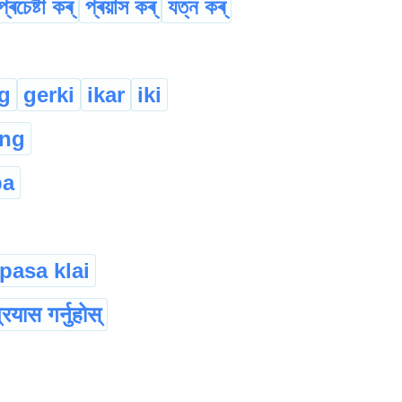
প্ৰচেষ্টা কৰ্
প্ৰয়াস কৰ্
যত্ন কৰ্
g
gerki
ikar
iki
ang
ba
pasa klai
्रयास गर्नुहोस्