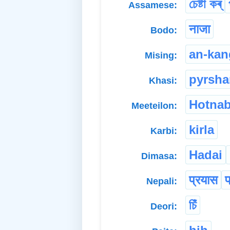
চেষ্টা কৰ্
Assamese:
नाजा
Bodo:
an-kan
Mising:
pyrsh
Khasi:
Hotna
Meeteilon:
kirla
Karbi:
Hadai
Dimasa:
प्रयास
प
Nepali:
চিঁ
Deori: