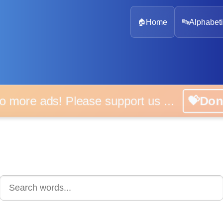
🏠
Home
🔤
Alphabeti
 more ads! Please support us ...
💝D