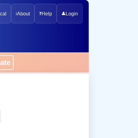
cal
ℹ️
About
❓
Help
👤
Login
onate