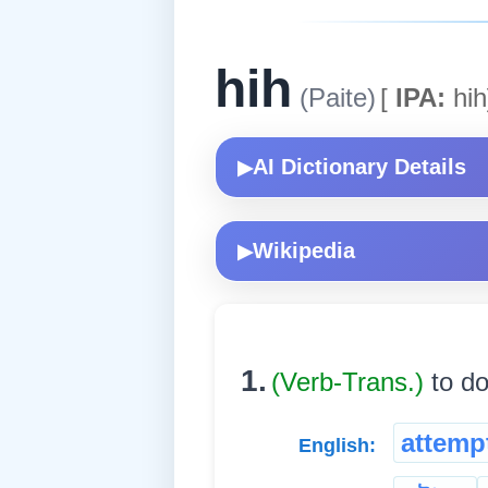
hih
(Paite)
[
IPA:
hih
AI Dictionary Details
▶
Wikipedia
▶
1.
(Verb-Trans.)
to do
attemp
English: