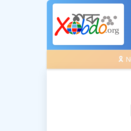
🎗️ No