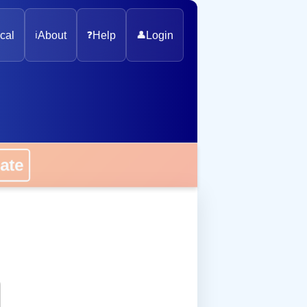
cal
ℹ️
About
❓
Help
👤
Login
onate