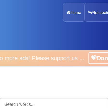
🏠
Home
🔤
Alphabeti
 more ads! Please support us ...
💝D