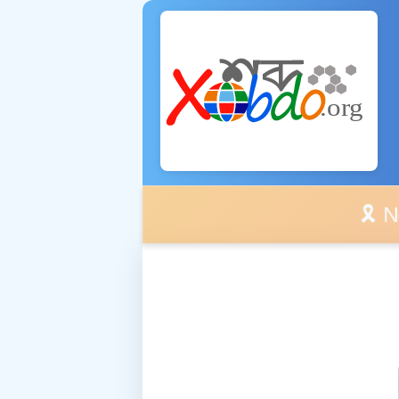
🎗️ No