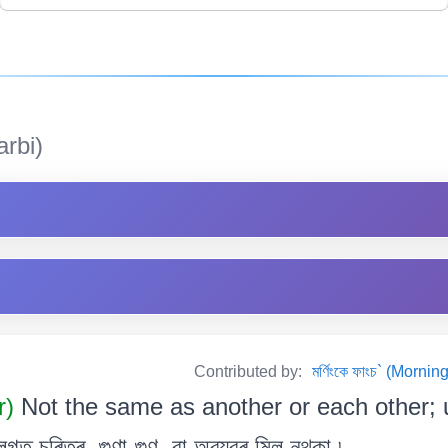
rbi)
Contributed by:
মৰ্ণিংকে ফাংচ` (Mor
r)
Not the same as another or each other; u
ত চৰিত্ৰ, গুণা-গুণ, বা অৱয়বৰ মিল নথকা ৷