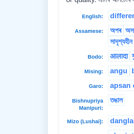
differe
English:
অপৰ
অস
Assamese:
সাদৃশ্যহীন
आलादा
Bodo:
angu
Mising:
apsan 
Garo:
তঙাল
Bishnupriya
Manipuri:
dangl
Mizo (Lushai):