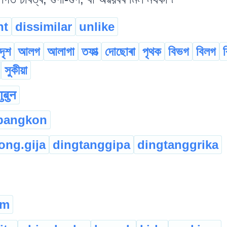
nt
dissimilar
unlike
দৃশ
আলগ
আলাগা
তফাত্‍
দোছোৰা
পৃথক
বিভগ
বিলগ
সুকীয়া
गुबुन
bangkon
ong.gija
dingtanggipa
dingtanggrika
am