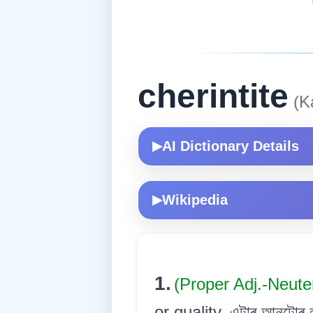
cherintite
(Ka
AI Dictionary Details
▶
Wikipedia
▶
1.
(Proper Adj.-Neute
or quality. এটাৰ আনটোৰ লগ