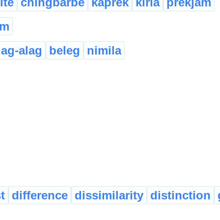
ite
chingbarbe
kaprek
kirla
prekjam
am
lag-alag
beleg
nimila
t
difference
dissimilarity
distinction