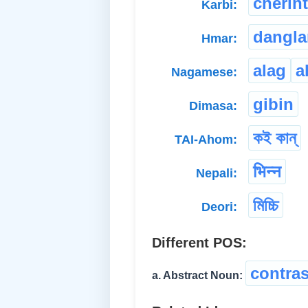
cherint
Karbi:
dangl
Hmar:
alag
a
Nagamese:
gibin
Dimasa:
কই কান্
TAI-Ahom:
भिन्न
Nepali:
মিচ্চি
Deori:
Different POS:
contras
a. Abstract Noun: