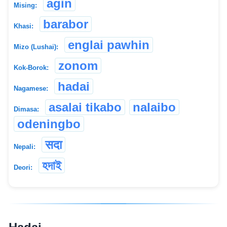
agin
Mising:
barabor
Khasi:
englai pawhin
Mizo (Lushai):
zonom
Kok-Borok:
hadai
Nagamese:
asalai tikabo
nalaibo
Dimasa:
odeningbo
सदा
Nepali:
হদাই
Deori: