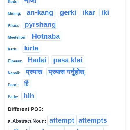
नाजा
Bodo:
an-kang
gerki
ikar
iki
Mising:
pyrshang
Khasi:
Hotnaba
Meeteilon:
kirla
Karbi:
Hadai
pasa klai
Dimasa:
प्रयास
प्रयास गर्नुहोस्
Nepali:
চিঁ
Deori:
hih
Paite:
Different POS:
attempt
attempts
a. Abstract Noun: