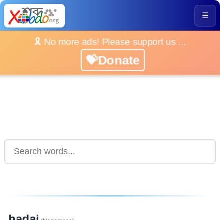
☰
🎗️ No more ads! Please support us ...
💝Donate
hadai