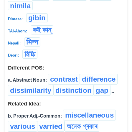
nimila
gibin
Dimasa:
কই কান্
TAI-Ahom:
भिन्न
Nepali:
মিচ্চি
Deori:
Different POS:
contrast
difference
a. Abstract Noun:
dissimilarity
distinction
gap
...
Related Idea:
miscellaneous
b. Proper Adj.-Common:
various
varried
অনেক প্ৰকাৰ