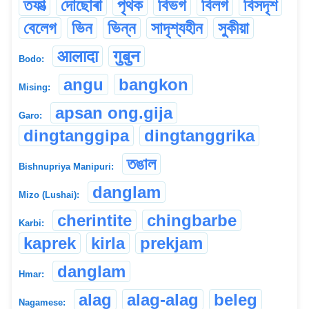
তফাত্‍
দোছোৰা
পৃথক
বিভগ
বিলগ
বিসদৃশ
বেলেগ
ভিন
ভিন্ন
সাদৃশ্যহীন
সুকীয়া
आलादा
गुबुन
Bodo:
angu
bangkon
Mising:
apsan ong.gija
Garo:
dingtanggipa
dingtanggrika
তঙাল
Bishnupriya Manipuri:
danglam
Mizo (Lushai):
cherintite
chingbarbe
Karbi:
kaprek
kirla
prekjam
danglam
Hmar:
alag
alag-alag
beleg
Nagamese: