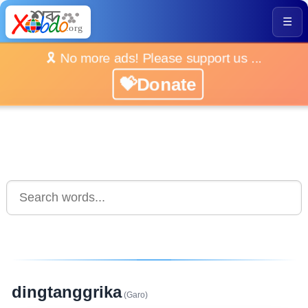
☰
🎗️ No more ads! Please support us ...
💝Donate
dingtanggrika
(Garo)