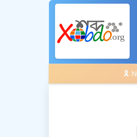
🎗️ No