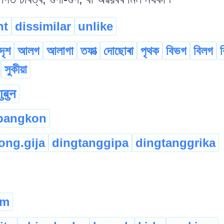
nt
dissimilar
unlike
দৃশ
আলগ
আলাগা
তফাত্‍
দোছোৰা
পৃথক
বিভগ
বিলগ
সুকীয়া
गुबुन
bangkon
ong.gija
dingtanggipa
dingtanggrika
am