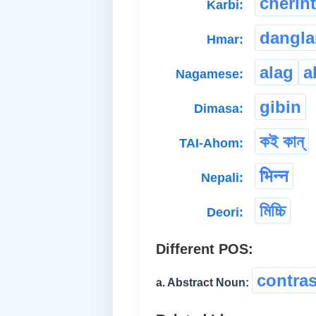
cherint
Karbi:
dangl
Hmar:
alag
a
Nagamese:
gibin
Dimasa:
কই কান্
TAI-Ahom:
भिन्न
Nepali:
মিচ্চি
Deori:
Different POS:
contras
a. Abstract Noun: