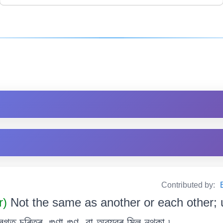
Contributed by:
r)
Not the same as another or each other; u
ত চৰিত্ৰ, গুণা-গুণ, বা অৱয়বৰ মিল নথকা ৷