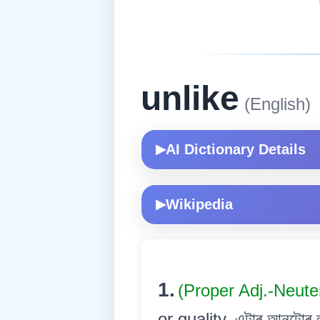
unlike
(English)
AI Dictionary Details
▶
Wikipedia
▶
1.
(Proper Adj.-Neute
or quality. এটাৰ আনটোৰ লগ