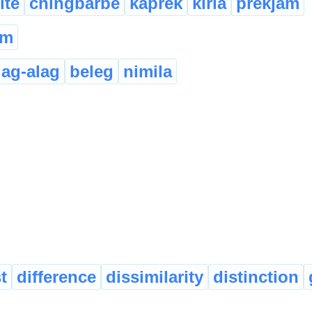
ite
chingbarbe
kaprek
kirla
prekjam
am
lag-alag
beleg
nimila
t
difference
dissimilarity
distinction