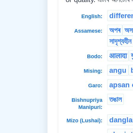
differe
English:
অপৰ
অস
Assamese:
সাদৃশ্যহীন
आलादा
Bodo:
angu
Mising:
apsan 
Garo:
তঙাল
Bishnupriya
Manipuri:
dangl
Mizo (Lushai):