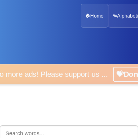
🏠
Home
🔤
Alphabeti
 more ads! Please support us ...
💝D