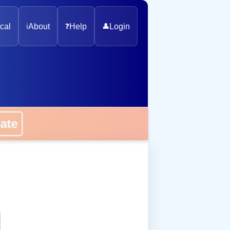
cal
ℹ️
About
❓
Help
👤
Login
onate