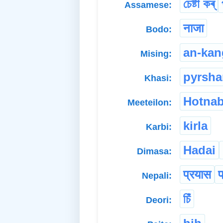
চেষ্টা কৰ্
Assamese:
नाजा
Bodo:
an-kan
Mising:
pyrsh
Khasi:
Hotna
Meeteilon:
kirla
Karbi:
Hadai
Dimasa:
प्रयास
प
Nepali:
চিঁ
Deori: