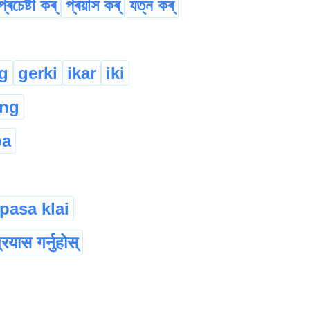
প্ৰচেষ্টা কৰ্
প্ৰয়াস কৰ্
যত্ন কৰ্
g
gerki
ikar
iki
ang
ba
pasa klai
्रयास गर्नुहोस्