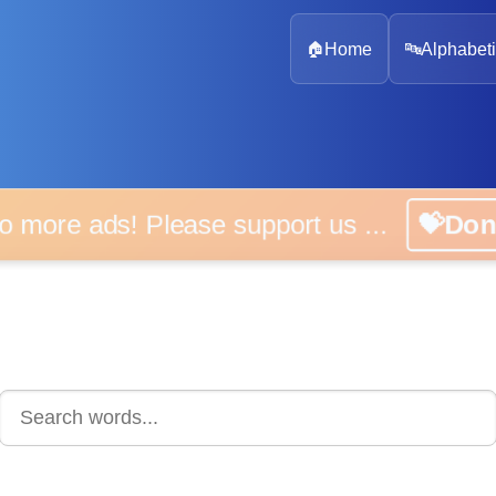
🏠
Home
🔤
Alphabeti
 more ads! Please support us ...
💝D