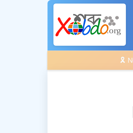
🎗️ No