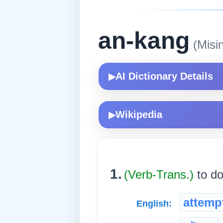
an-kang
(Misi
AI Dictionary Details
▶
Wikipedia
▶
1.
(Verb-Trans.)
to do
attemp
English: