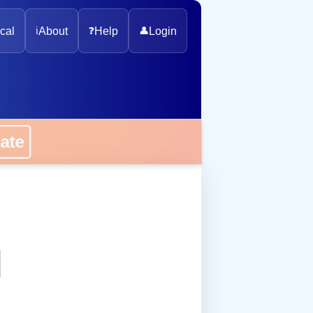
cal
ℹ️
About
❓
Help
👤
Login
onate