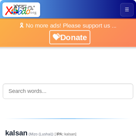
☰
🎗️ No more ads! Please support us ...
💝Donate
kalsan
(Mizo (Lushai))
[
IPA:
kalsan]