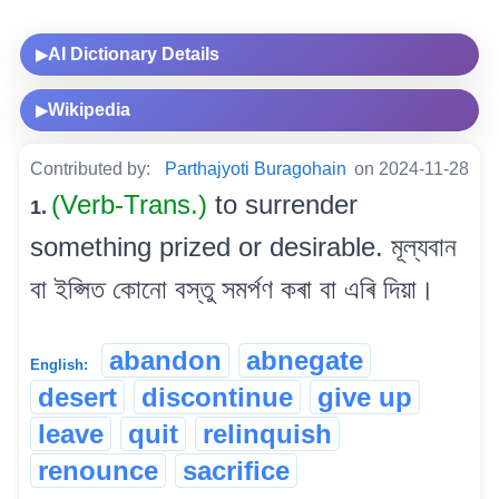
AI Dictionary Details
▶
Wikipedia
▶
Contributed by:
Parthajyoti Buragohain
on 2024-11-28
(Verb-Trans.)
to surrender
1.
something prized or desirable. মূল্যবান
বা ইপ্সিত কোনো বস্তু সমৰ্পণ কৰা বা এৰি দিয়া।
abandon
abnegate
English:
desert
discontinue
give up
leave
quit
relinquish
renounce
sacrifice