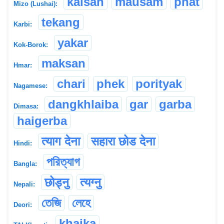
kalsan
mausam
phat
Mizo (Lushai):
tekang
Karbi:
yakar
Kok-Borok:
maksan
Hmar:
chari
phek
porityak
Nagamese:
dangkhlaiba
gar
garba
Dimasa:
haigerba
त्याग देना
सहारा छोड देना
Hindi:
পরিত্যাগ
Bangla:
छोड्नु
त्यग्नु
Nepali:
তেজি
লেহে
Deori:
khaika