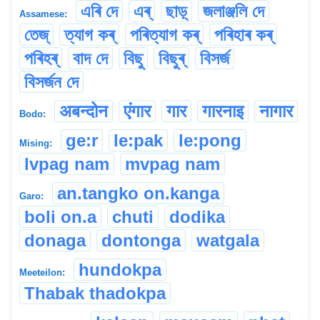
এৰি দে
এৰ্
ছাড়্
জলাঞ্জলি দে
Assamese:
তেজ্
ত্যাগ কৰ্
পৰিত্যাগ কৰ্
পৰিহাৰ কৰ্
পৰিহৰ্
বাদ দে
বিছু
বিছুৰ্
বিসৰ্জ
বিসৰ্জন দে
अबन्दोन
एंगार
गार
गारनाइ
नागार
Bodo:
ge:r
le:pak
le:pong
Mising:
lvpag nam
mvpag nam
an.tangko on.kanga
Garo:
boli on.a
chuti
dodika
donaga
dontonga
watgala
hundokpa
Meeteilon:
Thabak thadokpa