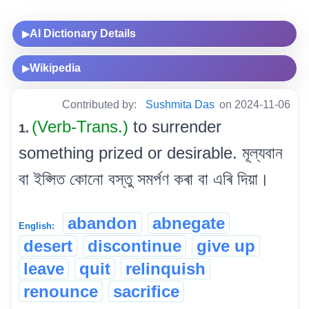
AI Dictionary Details
▶
Wikipedia
▶
Contributed by:
Sushmita Das
on 2024-11-06
(Verb-Trans.)
to surrender
1.
something prized or desirable. মূল্যবান
বা ইপ্সিত কোনো বস্তু সমৰ্পণ কৰা বা এৰি দিয়া।
abandon
abnegate
English:
desert
discontinue
give up
leave
quit
relinquish
renounce
sacrifice