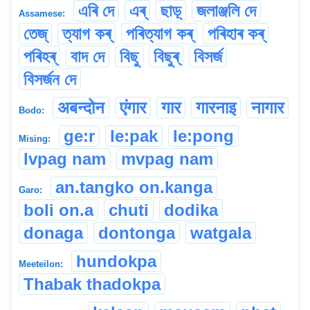
এৰি দে
এৰ্
ছাড়্
জলাঞ্জলি দে
Assamese:
তেজ্
ত্যাগ কৰ্
পৰিত্যাগ কৰ্
পৰিহাৰ কৰ্
পৰিহৰ্
বাদ দে
বিছু
বিছুৰ্
বিসৰ্জ
বিসৰ্জন দে
अबन्दोन
एंगार
गार
गारनाइ
नागार
Bodo:
ge:r
le:pak
le:pong
Mising:
lvpag nam
mvpag nam
an.tangko on.kanga
Garo:
boli on.a
chuti
dodika
donaga
dontonga
watgala
hundokpa
Meeteilon:
Thabak thadokpa