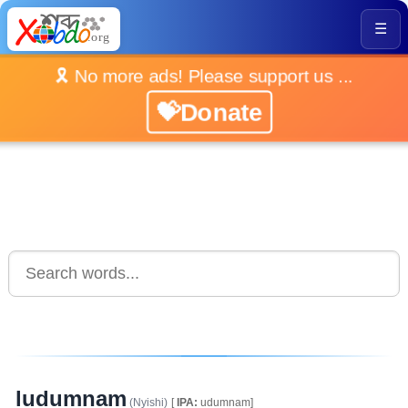
☰
🎗️ No more ads! Please support us ...
💝Donate
ludumnam
(Nyishi)
[
IPA:
udumnam]