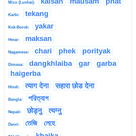
kalsan
mausam
phat
Mizo (Lushai):
tekang
Karbi:
yakar
Kok-Borok:
maksan
Hmar:
chari
phek
porityak
Nagamese:
dangkhlaiba
gar
garba
Dimasa:
haigerba
त्याग देना
सहारा छोड देना
Hindi:
পরিত্যাগ
Bangla:
छोड्नु
त्यग्नु
Nepali:
তেজি
লেহে
Deori:
khaika