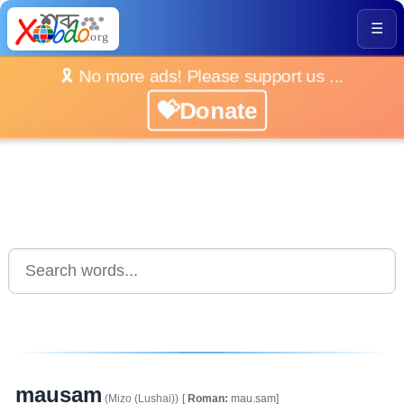
☰
🎗️ No more ads! Please support us ...
💝Donate
mausam
(Mizo (Lushai))
[
Roman:
mau.sam]