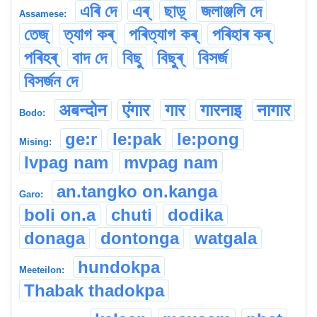
এৰি দে
এৰ্
ছাড়্
জলাঞ্জলি দে
Assamese:
তেজ্
ত্যাগ কৰ্
পৰিত্যাগ কৰ্
পৰিহাৰ কৰ্
পৰিহৰ্
বাদ দে
বিছু
বিছুৰ্
বিসৰ্জ
বিসৰ্জন দে
अबन्दोन
एंगार
गार
गारनाइ
नागार
Bodo:
ge:r
le:pak
le:pong
Mising:
lvpag nam
mvpag nam
an.tangko on.kanga
Garo:
boli on.a
chuti
dodika
donaga
dontonga
watgala
hundokpa
Meeteilon:
Thabak thadokpa