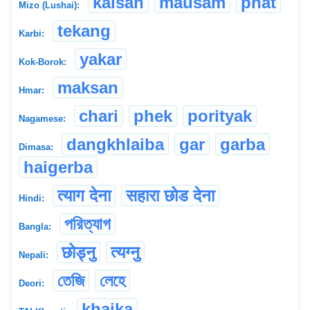
kalsan
mausam
phat
Mizo (Lushai):
tekang
Karbi:
yakar
Kok-Borok:
maksan
Hmar:
chari
phek
porityak
Nagamese:
dangkhlaiba
gar
garba
Dimasa:
haigerba
त्याग देना
सहारा छोड देना
Hindi:
পরিত্যাগ
Bangla:
छोड्नु
त्यग्नु
Nepali:
তেজি
লেহে
Deori:
khaika