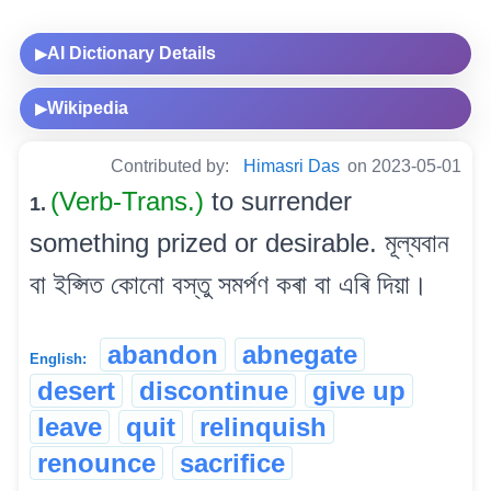
AI Dictionary Details
▶
Wikipedia
▶
Contributed by:
Himasri Das
on 2023-05-01
(Verb-Trans.)
to surrender
1.
something prized or desirable. মূল্যবান
বা ইপ্সিত কোনো বস্তু সমৰ্পণ কৰা বা এৰি দিয়া।
abandon
abnegate
English:
desert
discontinue
give up
leave
quit
relinquish
renounce
sacrifice