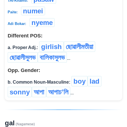
TAI-Khamti:
numei
Paite:
nyeme
Adi Bokar:
Different POS:
girlish
ছোৱালীমতীয়া
a. Proper Adj.:
ছোৱালীসুলভ
বালিকাসুলভ
...
Opp. Gender:
boy
lad
b. Common Noun-Masculine:
sonny
আপা
আপাচʼলি
...
gal
(Nagamese)