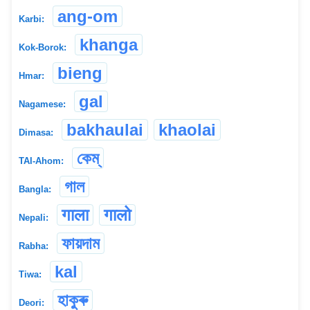
ang-om
Karbi:
khanga
Kok-Borok:
bieng
Hmar:
gal
Nagamese:
bakhaulai
khaolai
Dimasa:
কেম্
TAI-Ahom:
গাল
Bangla:
गाला
गालो
Nepali:
ফায়দাম
Rabha:
kal
Tiwa:
হাকুৰু
Deori: