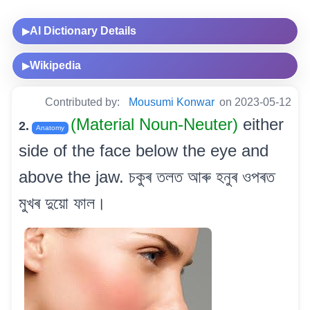
AI Dictionary Details
▶
Wikipedia
▶
Contributed by:
Mousumi Konwar
on 2023-05-12
(Material Noun-Neuter)
either
2.
Anatomy
side of the face below the eye and
above the jaw. চকুৰ তলত আৰু হনুৰ ওপৰত
মুখৰ দুয়ো ফাল।