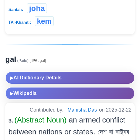
joha
Santali:
kem
TAI-Khamti:
gal
(Paite)
[
IPA:
gal]
AI Dictionary Details
▶
Wikipedia
▶
Contributed by:
Manisha Das
on 2025-12-22
(Abstract Noun)
an armed conflict
3.
between nations or states. দেশ বা ৰাষ্ট্ৰৰ