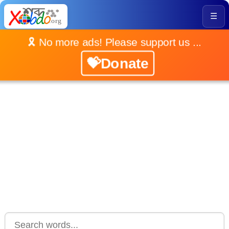
☰
🎗️ No more ads! Please support us ...
💝Donate