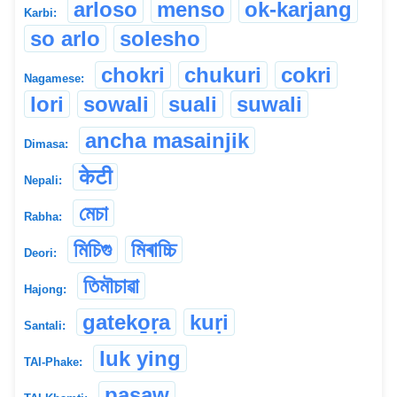
arloso
menso
ok-karjang
Karbi:
so arlo
solesho
chokri
chukuri
cokri
Nagamese:
lori
sowali
suali
suwali
ancha masainjik
Dimasa:
केटी
Nepali:
মেচা
Rabha:
মিচিগু
মিৰাচ্চি
Deori:
তিমৗচাৱা
Hajong:
gateko̱ṛa
kuṛi
Santali:
luk ying
TAI-Phake:
pasaw