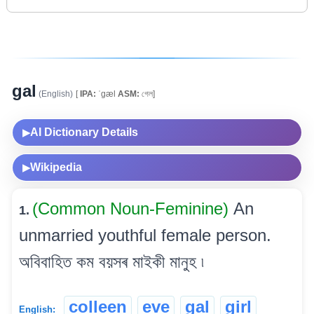
gal
(English)
[
IPA:
ˈgæl
ASM:
গেল]
AI Dictionary Details
▶
Wikipedia
▶
(Common Noun-Feminine)
An
1.
unmarried youthful female person.
অবিবাহিত কম বয়সৰ মাইকী মানুহ ৷
colleen
eve
gal
girl
English: