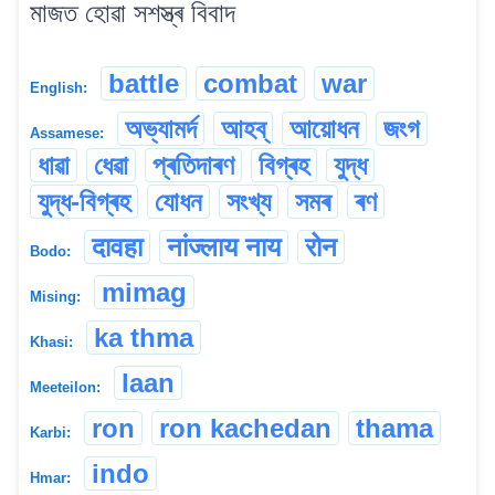
মাজত হোৱা সশস্ত্ৰ বিবাদ
battle
combat
war
English:
অভ্যামৰ্দ
আহব্
আয়োধন
জংগ
Assamese:
ধাৱা
ধেৱা
প্ৰতিদাৰণ
বিগ্ৰহ
যুদ্ধ
যুদ্ধ-বিগ্ৰহ
যোধন
সংখ্য
সমৰ
ৰণ
दावहा
नांज्लाय नाय
रोन
Bodo:
mimag
Mising:
ka thma
Khasi:
laan
Meeteilon:
ron
ron kachedan
thama
Karbi:
indo
Hmar: