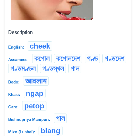
Description
cheek
English:
কপোল
কপোলদেশ
গণ্ড
গণ্ডদেশ
Assamese:
গণ্ডমণ্ডল
গণ্ডস্থল
গাল
खावलाय
Bodo:
ngap
Khasi:
petop
Garo:
গাল
Bishnupriya Manipuri:
biang
Mizo (Lushai):