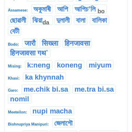
অকুমাৰী
আপি
আপিচʼলি
bo
Assamese:
ছোৱালী
ঝিয়া
দুলালী
বালা
বালিকা
da
বেটী
जारौ
सिख्ला
हिनजावसा
Bodo:
हिनजावसा गथ`
k:neng
koneng
miyum
Mising:
ka khynnah
Khasi:
me.chik bi.sa
me.tra bi.sa
Garo:
nomil
nupi macha
Meeteilon:
জেলাশৌ
Bishnupriya Manipuri: