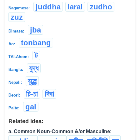
juddha
larai
zudho
Nagamese:
zuz
jba
Dimasa:
tonbang
Ao:
ট
TAI-Ahom:
যুদ্ধ
Bangla:
युद्ध
Nepali:
চি-চা
দিবা
Deori:
gal
Paite:
Related Idea:
a. Common Noun-Common &/or Masculine: