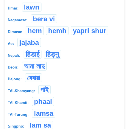
lawn
Hmar:
bera vi
Nagamese:
hem
hemh
yapri shur
Dimasa:
jajaba
Ao:
हिडाई
हिड्नु
Nepali:
আমা লাদু
Deori:
বেৰাৱা
Hajong:
পাই
TAI-Khamyang:
phaai
TAI-Khamti:
lamsa
TAI-Turung:
lam sa
Singpho: