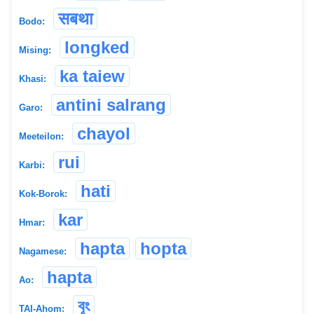
सबथा
Bodo:
longked
Mising:
ka taiew
Khasi:
antini salrang
Garo:
chayol
Meeteilon:
rui
Karbi:
hati
Kok-Borok:
kar
Hmar:
hapta
hopta
Nagamese:
hapta
Ao:
বূং
TAI-Ahom: