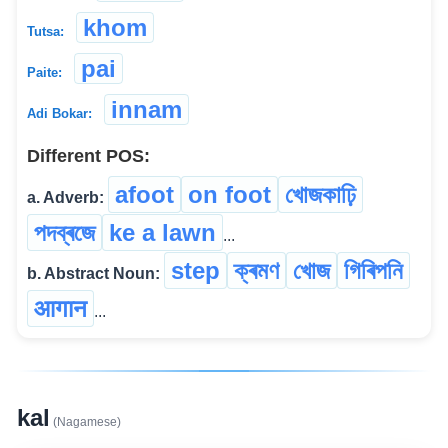
khom
Tutsa:
pai
Paite:
innam
Adi Bokar:
Different POS:
afoot
on foot
খোজকাঢ়ি
a. Adverb:
পদব্ৰজে
ke a lawn
...
step
ক্ৰমণ
খোজ
গিৰিপনি
b. Abstract Noun:
आगान
...
kal
(Nagamese)