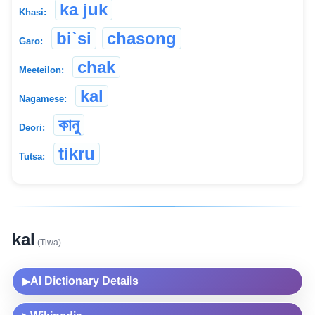
ka juk
Khasi:
bi`si
chasong
Garo:
chak
Meeteilon:
kal
Nagamese:
কানু
Deori:
tikru
Tutsa:
kal
(Tiwa)
AI Dictionary Details
▶