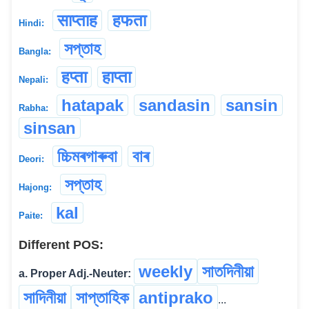
साप्ताह
हफता
Hindi:
সপ্তাহ
Bangla:
हप्ता
हाप्ता
Nepali:
hatapak
sandasin
sansin
Rabha:
sinsan
চ্চিমৰগাৰুবা
বাৰ
Deori:
সপ্তাহ
Hajong:
kal
Paite:
Different POS:
weekly
সাতদিনীয়া
a. Proper Adj.-Neuter:
সাদিনীয়া
সাপ্তাহিক
antiprako
...