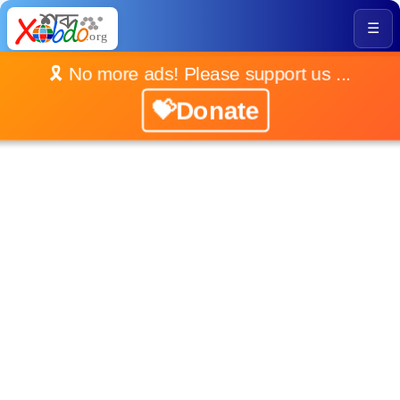
☰
🎗️ No more ads! Please support us ...
💝Donate