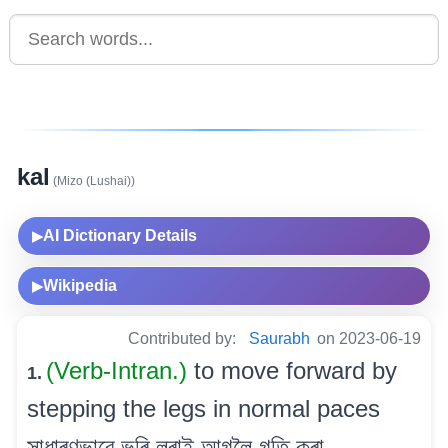
kal
(Mizo (Lushai))
AI Dictionary Details
▶
Wikipedia
▶
Contributed by:
Saurabh
on 2023-06-19
(Verb-Intran.)
to move forward by
1.
stepping the legs in normal paces
সাধাৰণভাৱে ভৰি লৰাই আগলৈ গতি কৰা