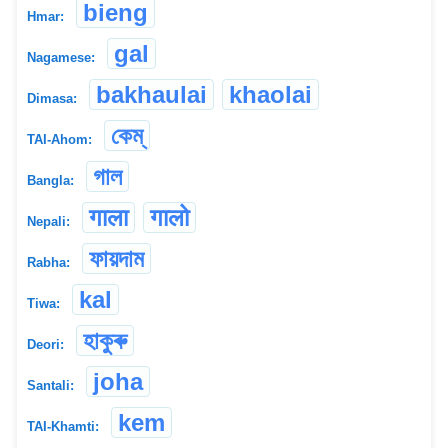
bieng
Hmar:
gal
Nagamese:
bakhaulai
khaolai
Dimasa:
কেম্
TAI-Ahom:
গাল
Bangla:
गाला
गालो
Nepali:
ফায়দাম
Rabha:
kal
Tiwa:
হাকুৰু
Deori:
joha
Santali:
kem
TAI-Khamti: