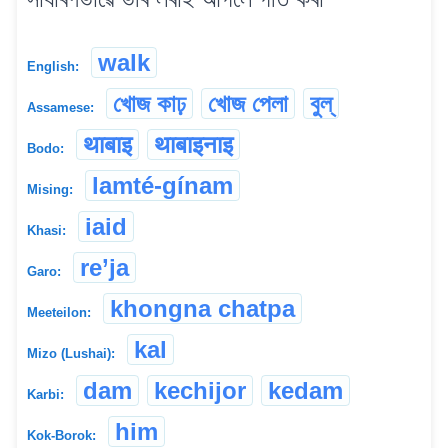
walk
English:
খোজ কাঢ়
খোজ পেলা
বুল্
Assamese:
थाबाइ
थाबाइनाइ
Bodo:
lamté-gínam
Mising:
iaid
Khasi:
re’ja
Garo:
khongna chatpa
Meeteilon:
kal
Mizo (Lushai):
dam
kechijor
kedam
Karbi:
him
Kok-Borok: