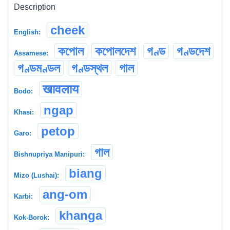
Description
cheek
English:
কপোল
কপোলদেশ
গণ্ড
গণ্ডদেশ
Assamese:
গণ্ডমণ্ডল
গণ্ডস্থল
গাল
खावलाय
Bodo:
ngap
Khasi:
petop
Garo:
গাল
Bishnupriya Manipuri:
biang
Mizo (Lushai):
ang-om
Karbi:
khanga
Kok-Borok: