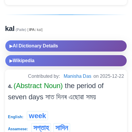
kal
(Paite)
[
IPA:
kal]
AI Dictionary Details
▶
Wikipedia
▶
Contributed by:
Manisha Das
on 2025-12-22
(Abstract Noun)
the period of
4.
seven days সাত দিনৰ এছোৱা সময়
week
English:
সপ্তাহ
সাদিন
Assamese: