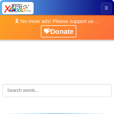
☰
🎗️ No more ads! Please support us ...
💝Donate