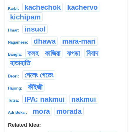
kachechok
kachervo
Karbi:
kichipam
insuol
Hmar:
dhawa
mara-mari
Nagamese:
কলহ
কাজিয়া
ঝগড়া
বিবাদ
Bangla:
হাতাহাতি
গেলেং গেতেং
Deori:
কৗইজৗ
Hajong:
IPA: nakmui
nakmui
Tutsa:
mora
morada
Adi Bokar:
Related Idea: