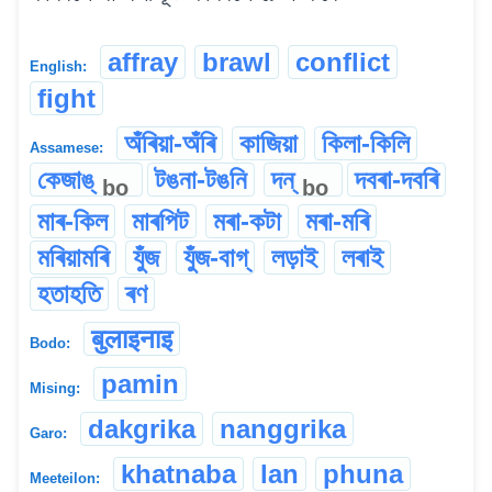
affray
brawl
conflict
English:
fight
অঁৰিয়া-অঁৰি
কাজিয়া
কিলা-কিলি
Assamese:
কেজাঙ্
টঙনা-টঙনি
দন্
দবৰা-দবৰি
bo
bo
মাৰ-কিল
মাৰপিট
মৰা-কটা
মৰা-মৰি
মৰিয়ামৰি
যুঁজ
যুঁজ-বাগ্
লড়াই
লৰাই
হতাহতি
ৰণ
बुलाइनाइ
Bodo:
pamin
Mising:
dakgrika
nanggrika
Garo:
khatnaba
lan
phuna
Meeteilon: