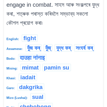
engage in combat. সাহস আৰু সংকল্পৰে যুদ্ধ
কৰা, শত্ৰুক পৰাস্ত কৰিবলৈ সম্ভাব্য সকলো
কৌশল প্ৰয়োগ কৰা৷
fight
English:
যুঁজ কৰ্
যুঁজ্
যুদ্ধ কৰ্
সংঘৰ্ষ কৰ্
Assamese:
दाउहा नांनाइ
Bodo:
mimat
pamin su
Mising:
iadait
Khasi:
dakgrika
Garo:
sual
Mizo (Lushai):
chebohong