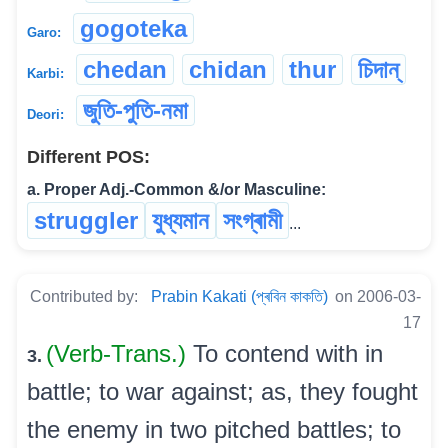
gogoteka
Garo:
chedan
chidan
thur
চিদান্
Karbi:
জুতি-পুতি-নমা
Deori:
Different POS:
a. Proper Adj.-Common &/or Masculine:
struggler
যুধ্যমান
সংগ্ৰামী
...
Contributed by:
Prabin Kakati (প্ৰবিন কাকতি)
on 2006-03-
17
(Verb-Trans.)
To contend with in
3.
battle; to war against; as, they fought
the enemy in two pitched battles; to