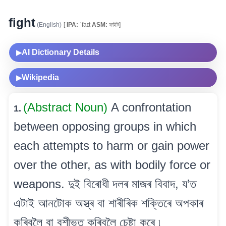
fight
(English)
[
IPA:
ˈfaɪt
ASM:
ফাইট]
AI Dictionary Details
▶
Wikipedia
▶
(Abstract Noun)
A confrontation
1.
between opposing groups in which
each attempts to harm or gain power
over the other, as with bodily force or
weapons. দুই বিৰোধী দলৰ মাজৰ বিবাদ, য’ত
এটাই আনটোক অস্ত্ৰ বা শাৰীৰিক শক্তিৰে অপকাৰ
কৰিবলৈ বা বশীভূত কৰিবলৈ চেষ্টা কৰে ৷