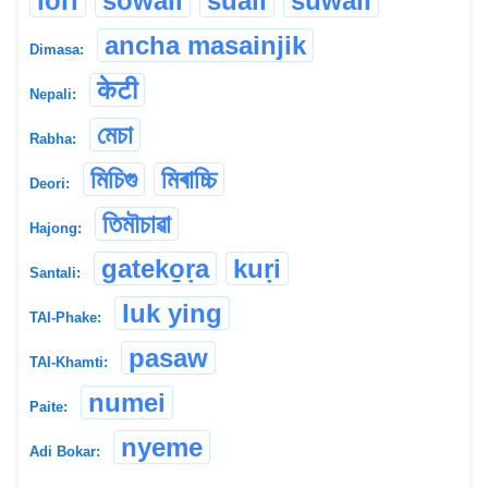
lori
sowali
suali
suwali
ancha masainjik
Dimasa:
केटी
Nepali:
মেচা
Rabha:
মিচিগু
মিৰাচ্চি
Deori:
তিমৗচাৱা
Hajong:
gateko̱ṛa
kuṛi
Santali:
luk ying
TAI-Phake:
pasaw
TAI-Khamti:
numei
Paite:
nyeme
Adi Bokar: