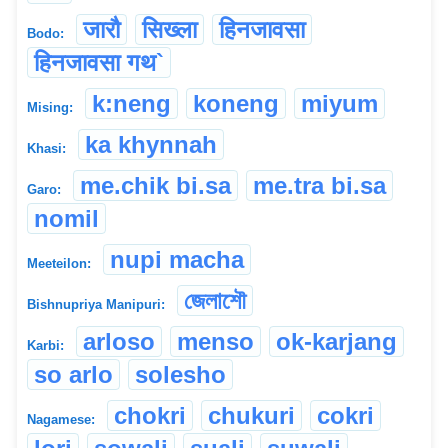
जारौ
सिख्ला
हिनजावसा
Bodo:
हिनजावसा गथ`
k:neng
koneng
miyum
Mising:
ka khynnah
Khasi:
me.chik bi.sa
me.tra bi.sa
Garo:
nomil
nupi macha
Meeteilon:
জেলাশৌ
Bishnupriya Manipuri:
arloso
menso
ok-karjang
Karbi:
so arlo
solesho
chokri
chukuri
cokri
Nagamese: