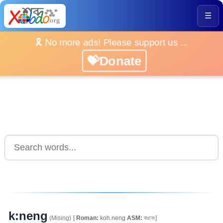
☰
🎗️ No more ads! Please support us ...
💝Donate
k:neng
(Mising)
[
Roman:
koh.neng
ASM:
কঃনেং]