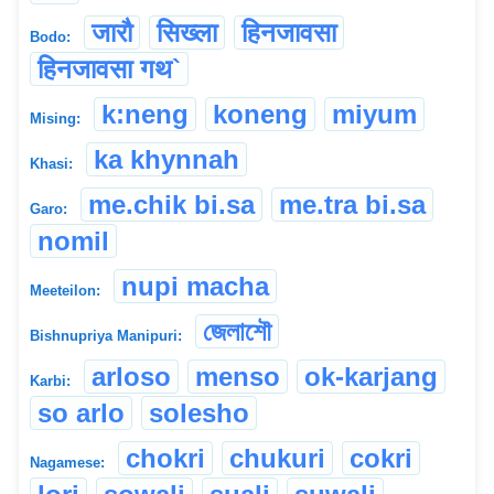
जारौ
सिख्ला
हिनजावसा
Bodo:
हिनजावसा गथ`
k:neng
koneng
miyum
Mising:
ka khynnah
Khasi:
me.chik bi.sa
me.tra bi.sa
Garo:
nomil
nupi macha
Meeteilon:
জেলাশৌ
Bishnupriya Manipuri:
arloso
menso
ok-karjang
Karbi:
so arlo
solesho
chokri
chukuri
cokri
Nagamese: