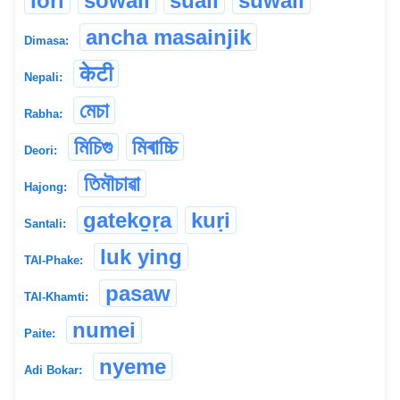
lori
sowali
suali
suwali
ancha masainjik
Dimasa:
केटी
Nepali:
মেচা
Rabha:
মিচিগু
মিৰাচ্চি
Deori:
তিমৗচাৱা
Hajong:
gateko̱ṛa
kuṛi
Santali:
luk ying
TAI-Phake:
pasaw
TAI-Khamti:
numei
Paite:
nyeme
Adi Bokar: