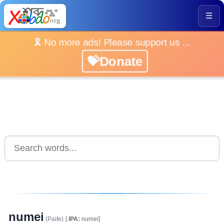
☰
🎗️ No more ads! Please support us ...
💝Donate
numei
(Paite)
[
IPA:
numei]