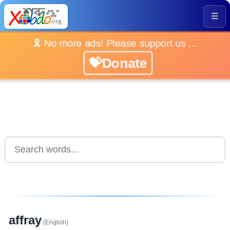
☰
🎗️ No more ads! Please support us ...
💝Donate
affray
(English)