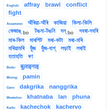
affray
brawl
conflict
English:
fight
অঁৰিয়া-অঁৰি
কাজিয়া
কিলা-কিলি
Assamese:
কেজাঙ্
টঙনা-টঙনি
দন্
দবৰা-দবৰি
bo
bo
মাৰ-কিল
মাৰপিট
মৰা-কটা
মৰা-মৰি
মৰিয়ামৰি
যুঁজ
যুঁজ-বাগ্
লড়াই
লৰাই
হতাহতি
ৰণ
बुलाइनाइ
Bodo:
pamin
Mising:
dakgrika
nanggrika
Garo:
khatnaba
lan
phuna
Meeteilon:
kachechok
kachervo
Karbi: