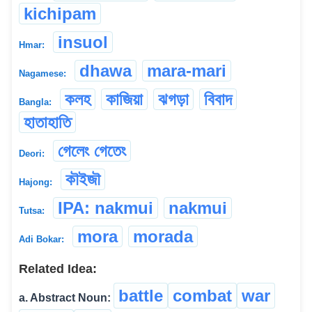
kichipam
insuol
Hmar:
dhawa
mara-mari
Nagamese:
কলহ
কাজিয়া
ঝগড়া
বিবাদ
Bangla:
হাতাহাতি
গেলেং গেতেং
Deori:
কৗইজৗ
Hajong:
IPA: nakmui
nakmui
Tutsa:
mora
morada
Adi Bokar:
Related Idea:
battle
combat
war
a. Abstract Noun: