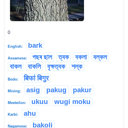
0
bark
English:
গছৰ ছাল
ত্বক
বকলা
বল্কল
Assamese:
বাকল
বাকলি
বৃক্ষত্বক
শল্ক
बिफां बिगुर
Bodo:
asig
pakug
pakur
Mising:
ukuu
wugi moku
Meeteilon:
ahu
Karbi:
bakoli
Nagamese: