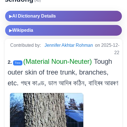
(Ao)
AI Dictionary Details
▶
Wikipedia
▶
Contributed by:
Jennifer Akhtar Rohman
on 2025-12-
22
(Material Noun-Neuter)
Tough
2.
Tree
outer skin of tree trunk, branches,
etc. গছৰ কাণ্ড, ডাল আদিৰ কঠিন, বাহিৰৰ আৱৰণ