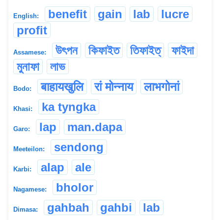
benefit
gain
lab
lucre
English:
profit
উৎপন
কিফাইত
তিফাইত্‌
ফাইদা
Assamese:
মুনাফা
লাভ
बाहायखुलि
रां मोन्नाय
लाभगोनां
Bodo:
ka tyngka
Khasi:
lap
man.dapa
Garo:
sendong
Meeteilon:
alap
ale
Karbi:
bholor
Nagamese:
gahbah
gahbi
lab
Dimasa: