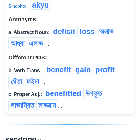
akyu
Singpho:
Antonyms:
deficit
loss
অলাভ
a. Abstract Noun:
আধ্যা
এলাভ
...
Different POS:
benefit
gain
profit
b. Verb-Trans.:
ঘেঁতা
ফইদা
...
benefitted
উপকৃত
c. Proper Adj.:
লাভান্বিত
লাভৱান
...
sendong