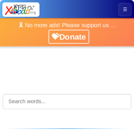
☰
🎗️ No more ads! Please support us ...
💝Donate