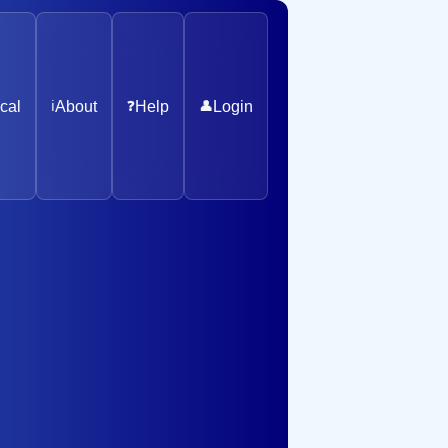
cal
ℹ️
About
❓
Help
👤
Login