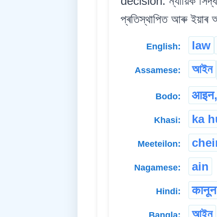
decision. ন্যায়িক সিদ্ধান্
প্ৰতিস্থাপিত আৰু ইয়াৰ 
law
English:
আইন
Assamese:
आइन, 
Bodo:
ka 
Khasi:
chei
Meeteilon:
ain
Nagamese:
कानून
Hindi:
আইন
Bangla: