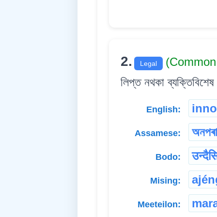
2.
(Common
Legal
লিপ্ত নথকা ব্যক্তিবিশেষ 
inno
English:
অনপৰা
Assamese:
उन्दैस
Bodo:
ajé
Mising:
mara
Meeteilon: