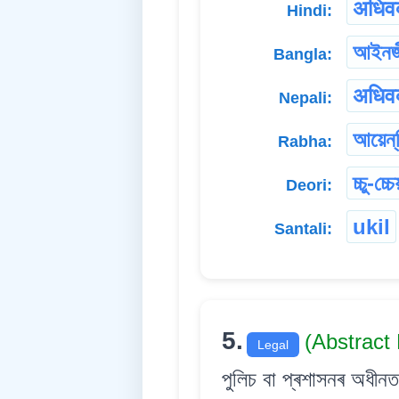
अधिवक
Hindi:
আইনজ
Bangla:
अधिवक
Nepali:
আয়েন্‌
Rabha:
চ্চু-চ্চে
Deori:
ukil
Santali:
5.
(Abstract
Legal
পুলিচ বা প্ৰশাসনৰ অধীনত