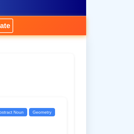
ate
bstract Noun
Geometry