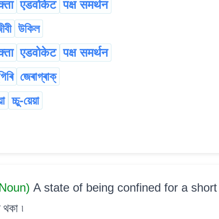
्ता
एडवोकेट
पक्ष समर्थन
ীবী
উকিল
्ता
एडवोकेट
पक्ष समर्थन
গিৰি
জেৰাগ্ৰাক্‌
য়া
চ্চু-য়েয়া
 Noun)
A state of being confined for a short 
 থকা ৷