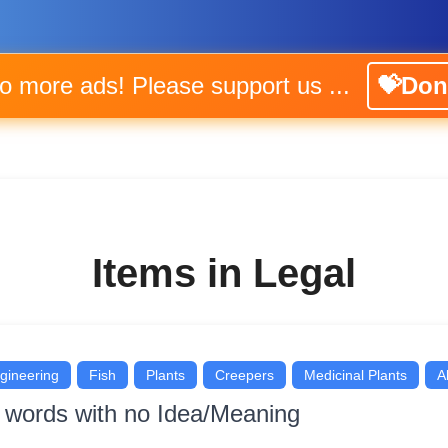
No more ads! Please support us ...
💝Don
Items in Legal
gineering
Fish
Plants
Creepers
Medicinal Plants
A
r words with no Idea/Meaning