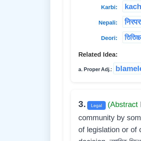
kac
Karbi:
निरपर
Nepali:
তিতিচ্চ
Deori:
Related Idea:
blamel
a. Proper Adj.:
3.
(Abstract
Legal
community by some 
of legislation or o