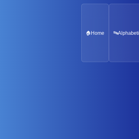
🏠
Home
🔤
Alphabeti