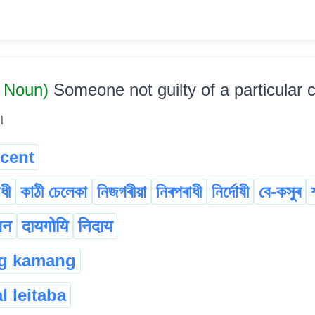
 Noun)
Someone not guilty of a particular 
৷
cent
ধী
কাঠী চেলেকা
নিজগৰীয়া
নিৰপৰাধী
নিৰ্দোষী
বে-কসুৰ
िन
दायगोयि
निदाय
ng kamang
l leitaba