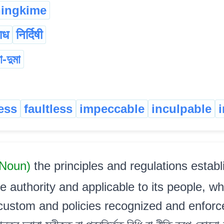
hingkime
ाध
निर्दिषी
া-দুমা
ess
faultless
impeccable
inculpable
 Noun)
the principles and regulations establ
authority and applicable to its people, wh
f custom and policies recognized and enforce