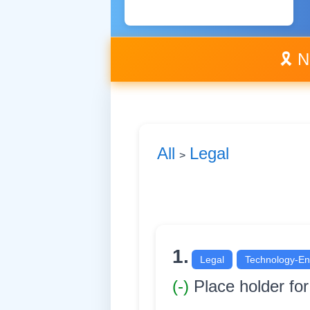
🎗️ 
All
Legal
>
1.
Legal
Technology-En
(-)
Place holder fo