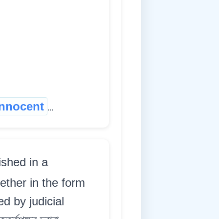
innocent
...
ished in a
ether in the form
d by judicial