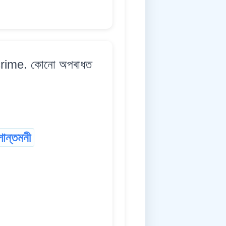
crime. কোনো অপৰাধত
শান্তমনী