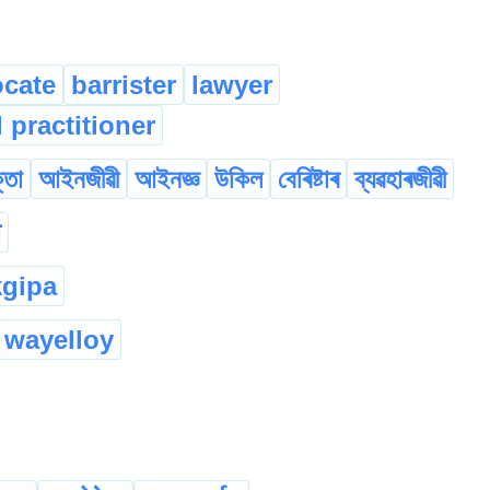
cate
barrister
lawyer
l practitioner
্তা
আইনজীৱী
আইনজ্ঞ
উকিল
বেৰিষ্টাৰ
ব্যৱহাৰজীৱী
ल
gipa
wayelloy