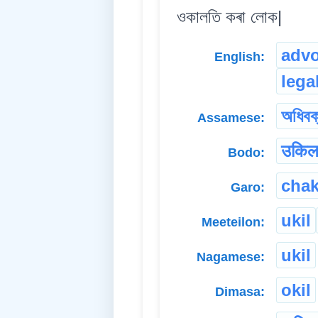
ওকালতি কৰা লোক|
advo
English:
lega
অধিবক
Assamese:
उकि
Bodo:
chak
Garo:
ukil
Meeteilon:
ukil
Nagamese:
okil
Dimasa: