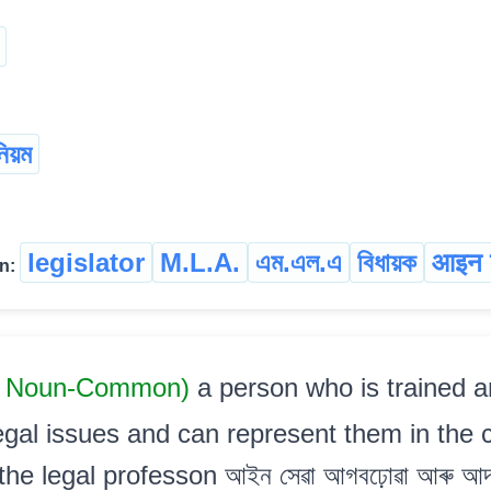
নিয়ম
legislator
M.L.A.
এম.এল.এ
বিধায়ক
आइन द
n:
 Noun-Common)
a person who is trained an
egal issues and can represent them in the 
he legal professon আইন সেৱা আগবঢ়োৱা আৰু আদাল