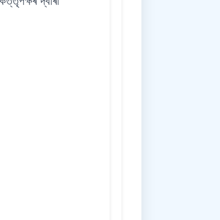
ত্তৃপক্ষৰ দ্বাৰা