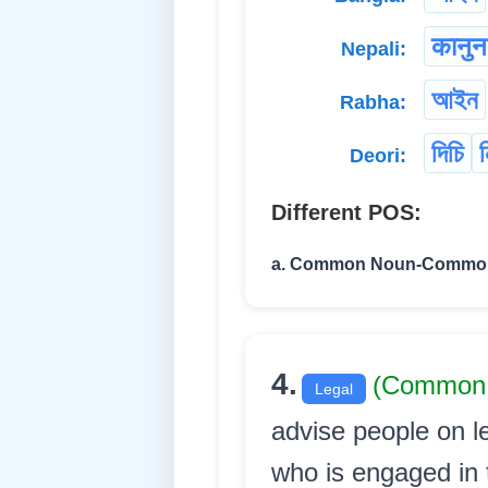
कानुन
Nepali:
আইন
Rabha:
দিচি
Deori:
Different POS:
a. Common Noun-Commo
4.
(Common
Legal
advise people on l
who is engaged in t