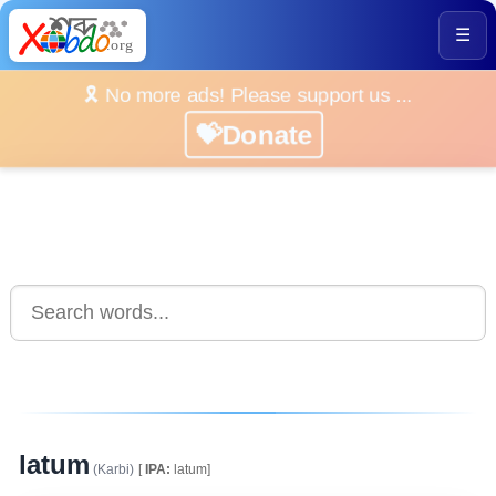
☰
🎗️ No more ads! Please support us ...
💝Donate
latum
(Karbi)
[
IPA:
latum]