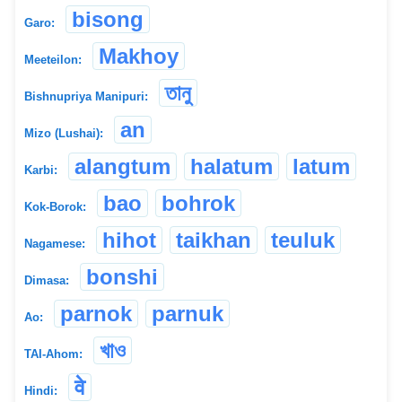
bisong
Garo:
Makhoy
Meeteilon:
তানু
Bishnupriya Manipuri:
an
Mizo (Lushai):
alangtum
halatum
latum
Karbi:
bao
bohrok
Kok-Borok:
hihot
taikhan
teuluk
Nagamese:
bonshi
Dimasa:
parnok
parnuk
Ao:
খাও
TAI-Ahom:
वे
Hindi: