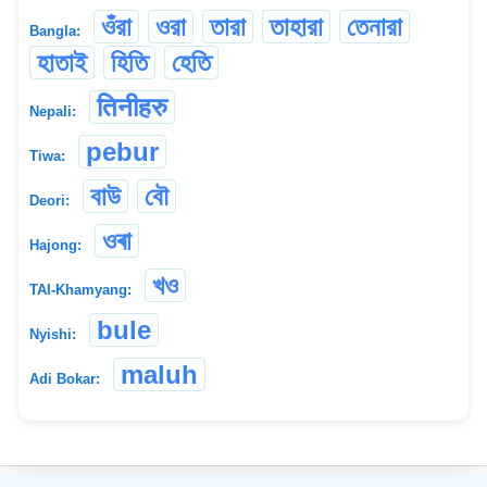
ওঁরা
ওরা
তারা
তাহারা
তেনারা
Bangla:
হাতাই
হিতি
হেতি
तिनीहरु
Nepali:
pebur
Tiwa:
বাউ
বৌ
Deori:
ওৰা
Hajong:
খও
TAI-Khamyang:
bule
Nyishi:
maluh
Adi Bokar: