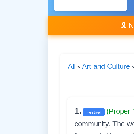
🎗️ 
All
Art and Culture
>
1.
(Proper
Festival
community. The wo