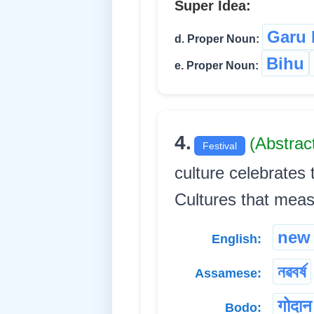
Super Idea:
Garu 
d. Proper Noun:
Bihu
e. Proper Noun:
4.
(Abstra
Festival
culture celebrates 
Cultures that meas
new 
English:
নৱবৰ্ষ
Assamese:
गोदान
Bodo: