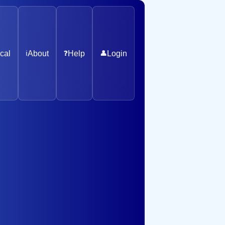
cal
ℹ️
About
❓
Help
👤
Login