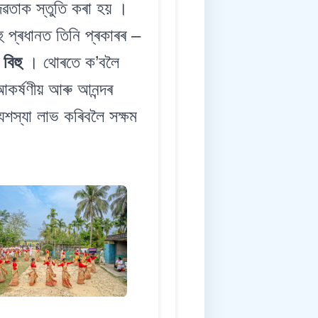
দেৱতাক স্তুতি কৰা হয় ।
হু প্ৰধানত তিনি প্ৰকাৰৰ –
 বিহু
। থোৰতে ক’বলৈ
আকৰ্ষণীয় আৰু আনন্দৰ
যশস্যা লাভ কৰিবলৈ সক্ষম