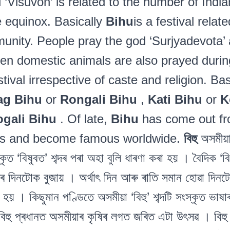
 ‘Visuvon’ is related to the number of Indian
e equinox. Basically
Bihu
is a festival relat
ity. People pray the god ‘Surjyadevota’ a
 Even domestic animals are also prayed duri
ival irrespective of caste and religion. Ba
g Bihu
or
Rongali Bihu
,
Kati Bihu
or
K
gali Bihu
. Of late,
Bihu
has come out fro
ges and become famous worldwide.
বিহু
অসমীয়া
কৃত ‘বিষুবত’ শব্দৰ পৰা অহা বুলি ধাৰণা কৰা হয় । বৈদিক ‘বি
মাজৰ দিনটোক বুজায় । অৰ্থাৎ দিন আৰু ৰাতি সমান হোৱা দ
 হয় । কিছুমান পণ্ডিতে অসমীয়া ‘বিহু’ শব্দটি সংস্কৃত ভাষাৰ
 বিহু প্ৰধানত অসমীয়াৰ কৃষিৰ লগত জৰিত এটা উৎসৱ । বিহু