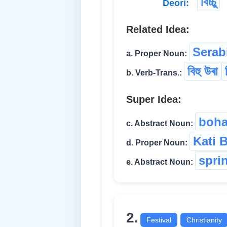
বিচ্চু
Deori:
Related Idea:
Serab
a. Proper Noun:
বিহু উৰা
b. Verb-Trans.:
Super Idea:
boha
c. Abstract Noun:
Kati 
d. Proper Noun:
sprin
e. Abstract Noun:
2.
Festival
Christianity