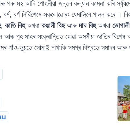
আৰু গৰু-মহ আদি পোহনীয়া জন্তৰ কল্যান কামনা কৰি সূৰ্য্য
ধৰ্ম, বৰ্ণ নিৰ্বিশেষে সকলোৱে ৰং-ধেমালিৰে পালন কৰে । বি
ু
,
কাতি বিহু
অথবা
কঙালী বিহু
আৰু
মাঘ বিহু
অথবা
ভোগালী
িন আৰু পুহ মাহৰ সংক্ৰান্তিত হোৱা অসমীয়া জাতিৰ বিশেষ 
সমৰ গাঁও-ভুয়তে সোমাই নাথাকি সমগ্ৰ বিশ্বতে সমাদৰ আৰু 
u
hu