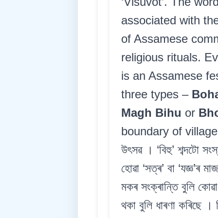
‘Visuvot’. The word
associated with th
of Assamese commun
religious rituals.
is an Assamese fest
three types –
Boha
Magh Bihu
or
Bho
boundary of villa
উৎসৱ । ‘বিহু’ শব্দটো সংস্
হোৱা ‘সত্ৰ’ বা ‘যজ্ঞ’ৰ 
মকৰ সংক্ৰান্তি বুলি কোৱা
থকা বুলি ধাৰণা কৰিছে ।