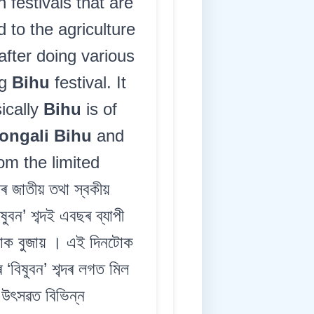
 festivals that are
ed to the agriculture
fter doing various
ng
Bihu
festival. It
sically
Bihu
is of
ongali Bihu
and
m the limited
ৰ জাতীয় তথা স্বকীয়
ষুবন’ শব্দই এবছৰ ব্যাপী
িনটোক বুজায় । এই দিনটোক
 ‘বিষুবন’ শব্দৰ লগত মিল
 উৎসৱত বিভিন্ন