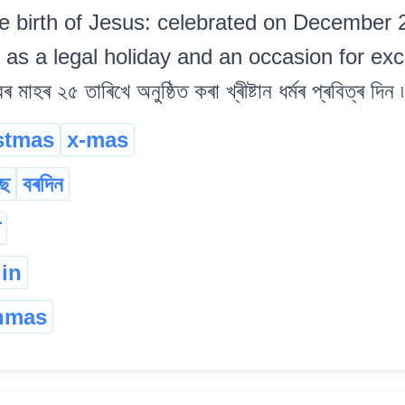
 birth of Jesus: celebrated on December
 as a legal holiday and an occasion for exc
ম্বৰ মাহৰ ২৫ তাৰিখে অনুষ্ঠিত কৰা খ্ৰীষ্টান ধৰ্মৰ প্ৰবিত্ৰ দিন ৷
stmas
x-mas
াছ
বৰদিন
न
in
hmas