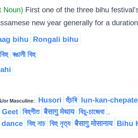
ct Noun)
First one of the three bihu festival
assamese new year generally for a duration
aag bihu
Rongali bihu
বিহু
ৰঙালী বিহু
ahi
Husori
হুঁচৰি
lun-kan-chepate
/or Masculine:
 Geet
বিহুগীত
बैसागु मेथाय
বিচু-চাজেবা
...
 dance
বিহু নাচ
বিহু নৃত্য
बैसागु मोसानाय
Bihu 