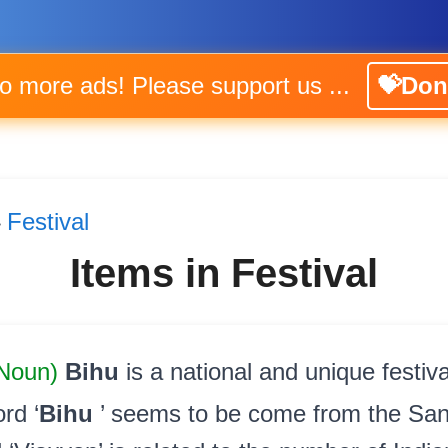
No more ads! Please support us ...
💝Don
Festival
>
Items in Festival
 Noun)
Bihu
is a national and unique festiv
rd ‘
Bihu
’ seems to be come from the San