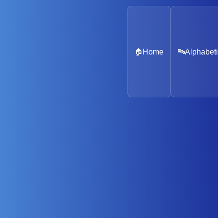
🏠
Home
🔤
Alphabeti