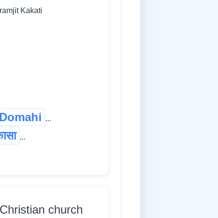
ramjit Kakati
Domahi
...
कासा
...
 Christian church