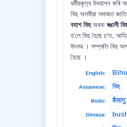
ধৰ্মীয়কৃত্য উদযাপন কৰি 
বিহু অসমীয়া সমাজত জাতি, 
বহাগ বিহু
অথবা
ৰঙালী বিহ
হ’লে বিহু হৈছে চ’ত, আহ
উৎসৱ । সম্প্ৰতি বিহু অ
হৈছে ।
Bih
English:
বিহু
Assamese:
बैसागु
Bodo:
bus
Dimasa: