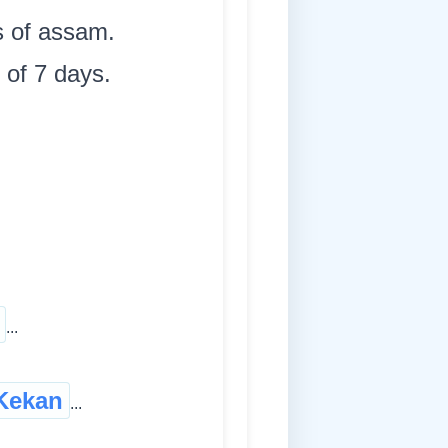
's of assam.
 of 7 days.
...
Kekan
...