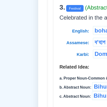
3.
(Abstra
Festival
Celebrated in the 
boh
English:
ব’হাগ 
Assamese:
Dom
Karbi:
Related Idea:
a. Proper Noun-Common &
Bihu
b. Abstract Noun:
Bihu
c. Abstract Noun: