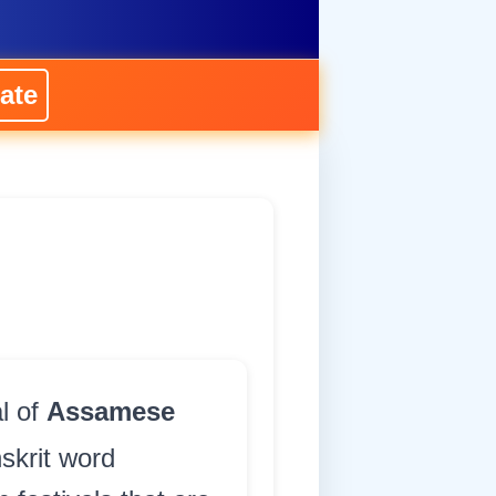
ate
al of
Assamese
skrit word