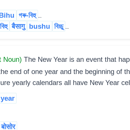
Bihu
গৰু-বিহু
...
বিহু
बैसागु
bushu
বিচ্চু
...
ct Noun)
The New Year is an event that ha
the end of one year and the beginning of th
ure yearly calendars all have New Year cel
year
 बोसोर