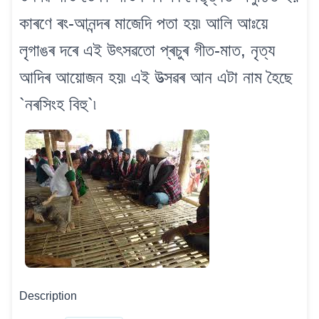
কাৰণে ৰং-আনন্দৰ মাজেদি পতা হয়৷ আলি আঃয়ে
লৃগাঙৰ দৰে এই উৎসৱতো প্ৰচুৰ গীত-মাত, নৃত্য
আদিৰ আয়োজন হয়৷ এই উত্সৱৰ আন এটা নাম হৈছে
`নৰসিংহ বিহু`৷
Description