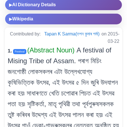
AI Dictionary Details
▶
Wikipedia
▶
Contributed by:
Tapan K Sarma(তপন কুমাৰ শৰ্মা)
on 2015-
03-22
(Abstract Noun)
A festival of
1.
Festival
Mising Tribe of Assam. পৰাগ মিচিং
জনগোষ্ঠী লোকসকলৰ এটা উল্লেখযোগ্য
কৃষিভিত্তিক উৎসৱ, এই উৎসৱ ৫ দিন জুৰি উদযাপন
কৰা হয়৷ সাধাৰণতে খেতি চপোৱাৰ পিচত এই উৎসৱ
পতা হয়৷ সৃষ্টিকৰ্তা, মাতৃ পৃথিৱী তথা পূৰ্বপুৰুষসকলক
তুষ্ট কৰিবৰ উদ্দেশ্য এই উৎসৱ পালন কৰা হয়৷ এই
উৎসৱ গাওঁ ডেকা-গাভৰুসকলৰ নেতৃত্বত অনুষ্ঠিত হয়