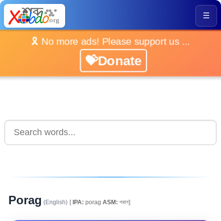
☰
🎗️ No more ads! Please support us ...
💝Donate
Porag
(English)
[
IPA:
porag
ASM:
পৰাগ]