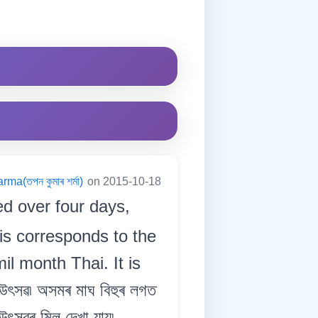
a(তপন কুমাৰ শৰ্মা)
on 2015-10-18
ted over four days,
is corresponds to the
il month Thai. It is
ৎসৱ৷ অসমৰ মাঘ বিহুৰ লগত
উৎসৱৰ মিল দেখা যায়৷