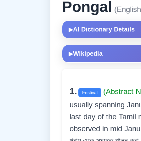
Pongal
(English
AI Dictionary Details
▶
Wikipedia
▶
1.
(Abstract 
Festival
usually spanning Janu
last day of the Tamil 
observed in mid Januar
প্ৰায় একে সময়তে পালন কৰা প