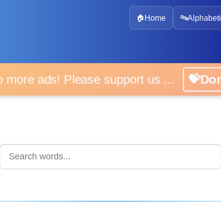
🏠
Home
🔤
Alphabeti
 more ads! Please support us ...
💝D