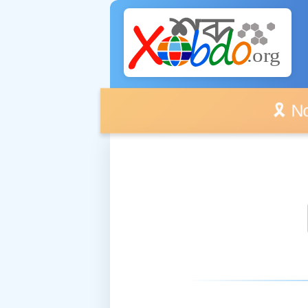
🎗️ No