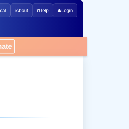
cal
ℹ️
About
❓
Help
👤
Login
onate