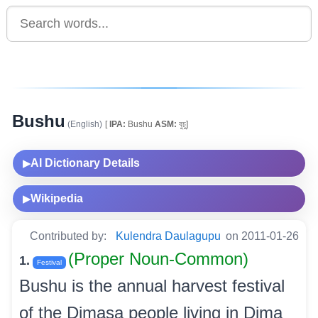
Bushu
(English)
[
IPA:
Bushu
ASM:
বুচু]
AI Dictionary Details
▶
Wikipedia
▶
Contributed by:
Kulendra Daulagupu
on 2011-01-26
(Proper Noun-Common)
1.
Festival
Bushu is the annual harvest festival
of the Dimasa people living in Dima