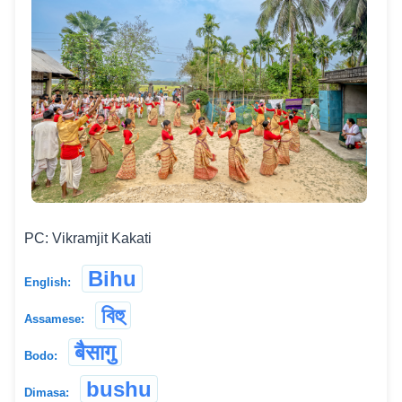
PC: Vikramjit Kakati
Bihu
English:
বিহু
Assamese:
बैसागु
Bodo:
bushu
Dimasa: