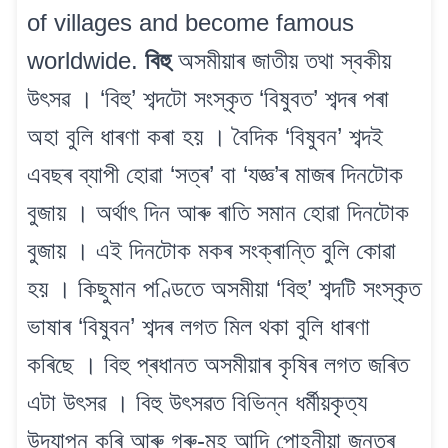
of villages and become famous
worldwide.
বিহু
অসমীয়াৰ জাতীয় তথা স্বকীয়
উৎসৱ । ‘বিহু’ শব্দটো সংস্কৃত ‘বিষুবত’ শব্দৰ পৰা
অহা বুলি ধাৰণা কৰা হয় । বৈদিক ‘বিষুবন’ শব্দই
এবছৰ ব্যাপী হোৱা ‘সত্ৰ’ বা ‘যজ্ঞ’ৰ মাজৰ দিনটোক
বুজায় । অৰ্থাৎ দিন আৰু ৰাতি সমান হোৱা দিনটোক
বুজায় । এই দিনটোক মকৰ সংক্ৰান্তি বুলি কোৱা
হয় । কিছুমান পণ্ডিতে অসমীয়া ‘বিহু’ শব্দটি সংস্কৃত
ভাষাৰ ‘বিষুবন’ শব্দৰ লগত মিল থকা বুলি ধাৰণা
কৰিছে । বিহু প্ৰধানত অসমীয়াৰ কৃষিৰ লগত জৰিত
এটা উৎসৱ । বিহু উৎসৱত বিভিন্ন ধৰ্মীয়কৃত্য
উদযাপন কৰি আৰু গৰু-মহ আদি পোহনীয়া জন্তৰ