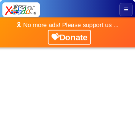
☰
🎗️ No more ads! Please support us ...
💝Donate