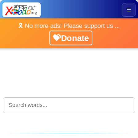
☰
🎗️ No more ads! Please support us ...
💝Donate