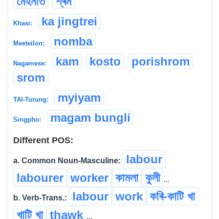
মেহনতি
শ্ৰম
ka jingtrei
Khasi:
nomba
Meeteilon:
kam
kosto
porishrom
Nagamese:
srom
myiyam
TAI-Turung:
magam bungli
Singpho:
Different POS:
labour
a. Common Noun-Masculine:
labourer
worker
কামলা
কুলী
...
labour
work
কৰি-কাটি খা
b. Verb-Trans.:
খাটি খা
thawk
...