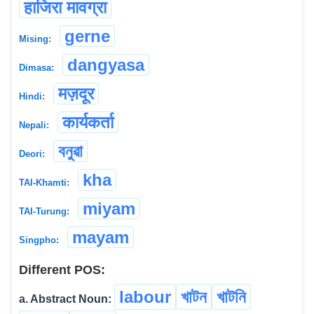
हाजिरा मावग्रा
gerne
Mising:
dangyasa
Dimasa:
मज़दूर
Hindi:
कार्यकर्ता
Nepali:
বনুৱা
Deori:
kha
TAI-Khamti:
miyam
TAI-Turung:
mayam
Singpho:
Different POS:
labour
খাটন
খাটনি
a. Abstract Noun: