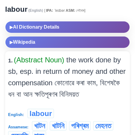
labour
(English)
[
IPA:
ˈleɪbər
ASM:
লেইবাৰ]
AI Dictionary Details
▶
Wikipedia
▶
(Abstract Noun)
the work done by
1.
sb, esp. in return of money and other
compensation কোনোৱে কৰা কাম, বিশেষকৈ
ধন বা আন ক্ষতিপূৰণৰ বিনিময়ত
labour
English:
খাটন
খাটনি
পৰিশ্ৰম
মেহনত
Assamese: