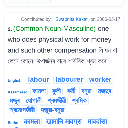
Contributed by:
Swapnita Kakati
on 2006-03-17
(Common Noun-Masculine)
one
2.
who does physical work for money
and such other compensation যি ধন বা
তেনে কোনো উপাৰ্জনৰ বাবে শাৰীৰিক শ্ৰম কৰে
labour
labourer
worker
English:
কামলা
কুলী
কৰ্মী
বনুৱা
মজদুৰ
Assamese:
মজুৰ
যোগালী
শ্ৰমজীৱী
শ্ৰমিক
শ্ৰমোপজীৱী
হজুৱা-বনুৱা
कामला
खामानि मावग्रा
मावदांसा
Bodo: