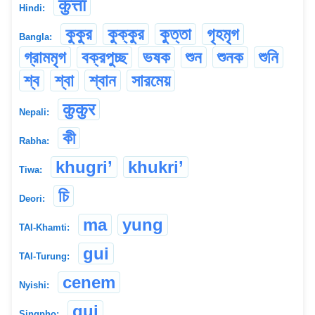
कुत्ता
Hindi:
কুকুর
কুক্কুর
কুত্তা
গৃহমৃগ
Bangla:
গ্রামমৃগ
বক্রপুচ্ছ
ভষক
শুন
শুনক
শুনি
শ্ব
শ্বা
শ্বান
সারমেয়
कुकुर
Nepali:
কী
Rabha:
khugri’
khukri’
Tiwa:
চি
Deori:
ma
yung
TAI-Khamti:
gui
TAI-Turung:
cenem
Nyishi:
gui
Singpho: