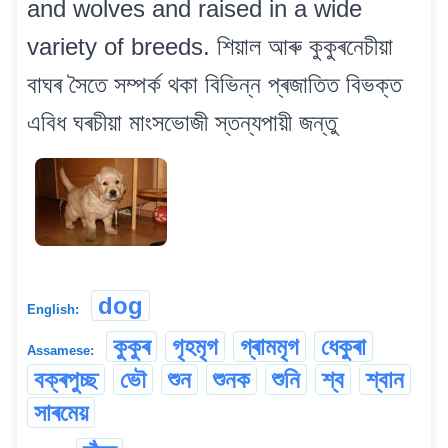
and wolves and raised in a wide
variety of breeds. শিয়াল আৰু কুকুৰনেচীয়া
বাঘৰ সৈতে সম্পৰ্ক থকা বিভিন্ন প্ৰজাতিত বিভক্ত
এবিধ ঘৰচীয়া মাংসভোজী স্তন্যপায়ী জন্তু
dog
English:
কুকুৰ
গৃহমৃগ
গ্ৰামমৃগ
ধেকুৰা
Assamese:
বক্ৰপুচ্ছ
ভৌ
শুন
শুনক
শুনি
শ্ব
শ্বান
সাৰমেয়