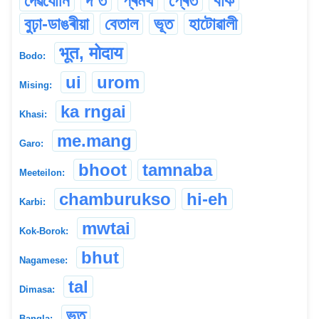
দেৱযোনি
দ’ত
প্ৰমথ
প্ৰেত
বাঁক
বুঢ়া-ডাঙৰীয়া
বেতাল
ভূত
হাটোৱালী
भूत, मोदाय
Bodo:
ui
urom
Mising:
ka rngai
Khasi:
me.mang
Garo:
bhoot
tamnaba
Meeteilon:
chamburukso
hi-eh
Karbi:
mwtai
Kok-Borok:
bhut
Nagamese:
tal
Dimasa:
ভূত
Bangla: