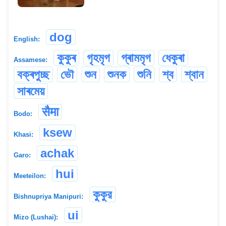
dog
English:
কুকুৰ
গৃহমৃগ
গ্ৰামমৃগ
ধেকুৰা
Assamese:
বক্ৰপুচ্ছ
ভৌ
শুন
শুনক
শুনি
শ্ব
শ্বান
সাৰমেয়
सैमा
Bodo:
ksew
Khasi:
achak
Garo:
hui
Meeteilon:
কুকুর
Bishnupriya Manipuri:
ui
Mizo (Lushai):