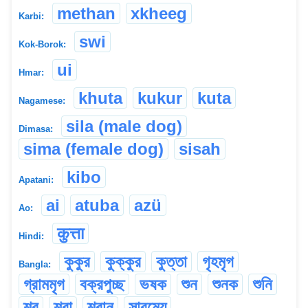
methan
xkheeg
Karbi:
swi
Kok-Borok:
ui
Hmar:
khuta
kukur
kuta
Nagamese:
sila (male dog)
Dimasa:
sima (female dog)
sisah
kibo
Apatani:
ai
atuba
azü
Ao:
कुत्ता
Hindi:
কুকুর
কুক্কুর
কুত্তা
গৃহমৃগ
Bangla:
গ্রামমৃগ
বক্রপুচ্ছ
ভষক
শুন
শুনক
শুনি
শ্ব
শ্বা
শ্বান
সারমেয়