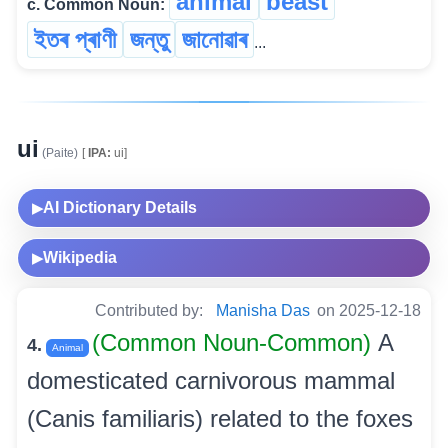
animal
beast
c. Common Noun:
ইতৰ প্ৰাণী
জন্তু
জানোৱাৰ
...
ui
(Paite)
[
IPA:
ui]
AI Dictionary Details
▶
Wikipedia
▶
Contributed by:
Manisha Das
on 2025-12-18
(Common Noun-Common)
A
4.
Animal
domesticated carnivorous mammal
(Canis familiaris) related to the foxes