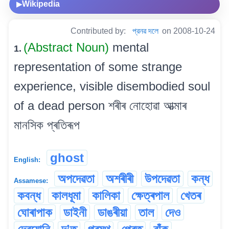
Wikipedia
▶
Contributed by:
প্রনৱ দলে
on 2008-10-24
(Abstract Noun)
mental
1.
representation of some strange
experience, visible disembodied soul
of a dead person শৰীৰ নোহোৱা আত্মাৰ
মানসিক প্ৰতিৰূপ
ghost
English:
অপদেৱতা
অশৰীৰী
উপদেৱতা
কন্ধ
Assamese:
কবন্ধ
কালধূমা
কালিকা
ক্ষেত্ৰপাল
খেতৰ
ঘোৰাপাক
ডাইনী
ডাঙৰীয়া
তাল
দেও