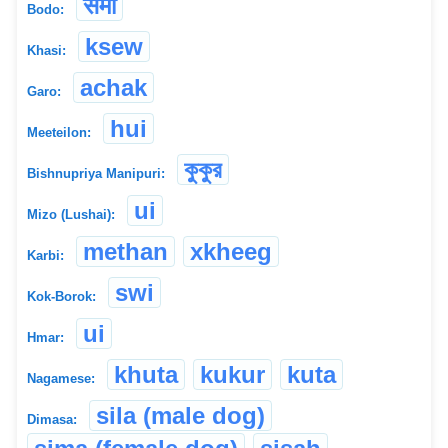
सैमा
Bodo:
ksew
Khasi:
achak
Garo:
hui
Meeteilon:
কুকুর
Bishnupriya Manipuri:
ui
Mizo (Lushai):
methan
xkheeg
Karbi:
swi
Kok-Borok:
ui
Hmar:
khuta
kukur
kuta
Nagamese:
sila (male dog)
Dimasa: