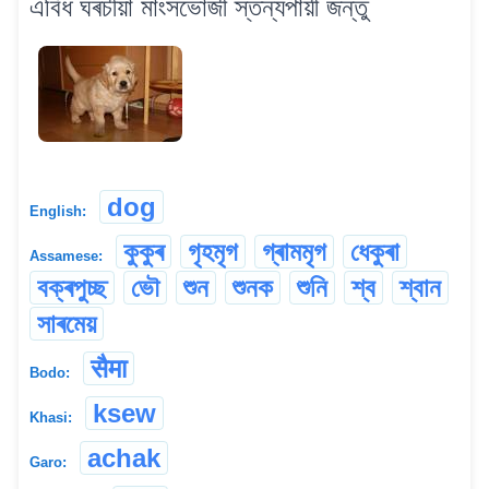
এবিধ ঘৰচীয়া মাংসভোজী স্তন্যপায়ী জন্তু
dog
English:
কুকুৰ
গৃহমৃগ
গ্ৰামমৃগ
ধেকুৰা
Assamese:
বক্ৰপুচ্ছ
ভৌ
শুন
শুনক
শুনি
শ্ব
শ্বান
সাৰমেয়
सैमा
Bodo:
ksew
Khasi:
achak
Garo: