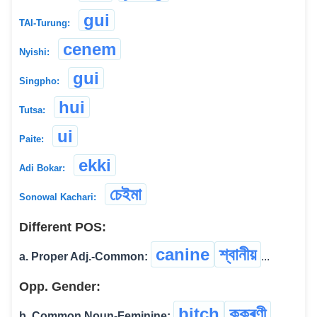
gui
TAI-Turung:
cenem
Nyishi:
gui
Singpho:
hui
Tutsa:
ui
Paite:
ekki
Adi Bokar:
চেইমা
Sonowal Kachari:
Different POS:
canine
শ্বানীয়
a. Proper Adj.-Common:
...
Opp. Gender:
bitch
কুকুৰণী
b. Common Noun-Feminine: