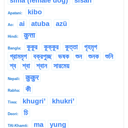
sima (female dog)
sisah
kibo
Apatani:
ai
atuba
azü
Ao:
कुत्ता
Hindi:
কুকুর
কুক্কুর
কুত্তা
গৃহমৃগ
Bangla:
গ্রামমৃগ
বক্রপুচ্ছ
ভষক
শুন
শুনক
শুনি
শ্ব
শ্বা
শ্বান
সারমেয়
कुकुर
Nepali:
কী
Rabha:
khugri’
khukri’
Tiwa:
চি
Deori:
ma
yung
TAI-Khamti: