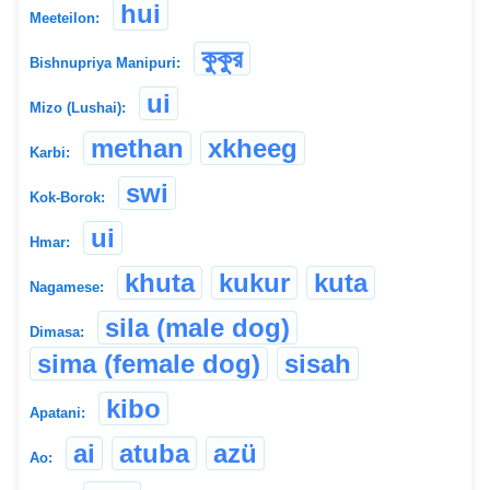
hui
Meeteilon:
কুকুর
Bishnupriya Manipuri:
ui
Mizo (Lushai):
methan
xkheeg
Karbi:
swi
Kok-Borok:
ui
Hmar:
khuta
kukur
kuta
Nagamese:
sila (male dog)
Dimasa:
sima (female dog)
sisah
kibo
Apatani:
ai
atuba
azü
Ao: