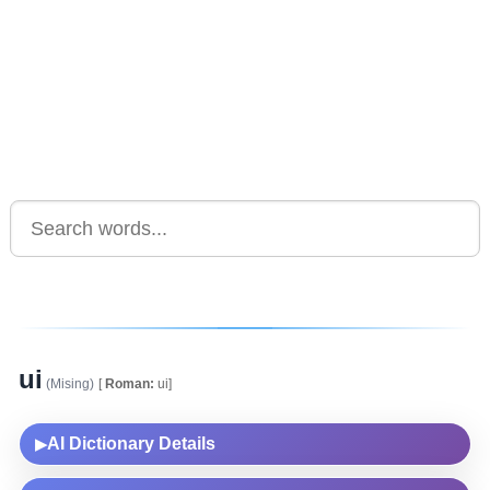
ui
(Mising)
[
Roman:
ui]
AI Dictionary Details
▶