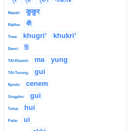
कुकुर
Nepali:
কী
Rabha:
khugri’
khukri’
Tiwa:
চি
Deori:
ma
yung
TAI-Khamti:
gui
TAI-Turung:
cenem
Nyishi:
gui
Singpho:
hui
Tutsa:
ui
Paite: