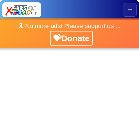
☰
🎗️ No more ads! Please support us ...
💝Donate