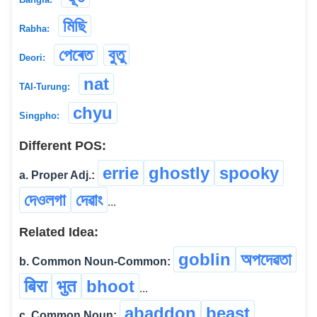
মিছি
Rabha:
পেৰেত
বুতু
Deori:
nat
TAI-Turung:
chyu
Singpho:
Different POS:
errie
ghostly
spooky
a. Proper Adj.:
দেওলগা
দেৱাং
...
Related Idea:
goblin
অপদেৱতা
b. Common Noun-Common:
बिरा
भुत
bhoot
...
abaddon
beast
c. Common Noun: