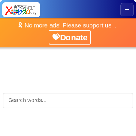
☰
🎗️ No more ads! Please support us ...
💝Donate