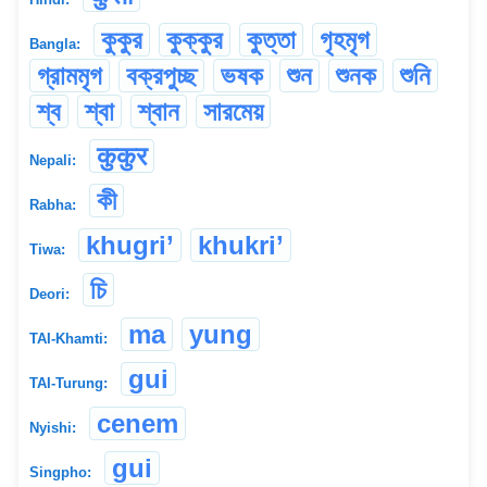
কুকুর
কুক্কুর
কুত্তা
গৃহমৃগ
Bangla:
গ্রামমৃগ
বক্রপুচ্ছ
ভষক
শুন
শুনক
শুনি
শ্ব
শ্বা
শ্বান
সারমেয়
कुकुर
Nepali:
কী
Rabha:
khugri’
khukri’
Tiwa:
চি
Deori:
ma
yung
TAI-Khamti:
gui
TAI-Turung:
cenem
Nyishi:
gui
Singpho: