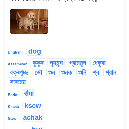
dog
English:
কুকুৰ
গৃহমৃগ
গ্ৰামমৃগ
ধেকুৰা
Assamese:
বক্ৰপুচ্ছ
ভৌ
শুন
শুনক
শুনি
শ্ব
শ্বান
সাৰমেয়
सैमा
Bodo:
ksew
Khasi:
achak
Garo: