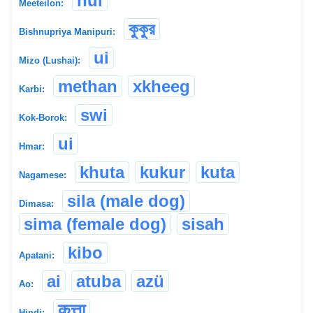
hui
Meeteilon:
কুকুর
Bishnupriya Manipuri:
ui
Mizo (Lushai):
methan
xkheeg
Karbi:
swi
Kok-Borok:
ui
Hmar:
khuta
kukur
kuta
Nagamese:
sila (male dog)
Dimasa:
sima (female dog)
sisah
kibo
Apatani:
ai
atuba
azü
Ao:
कुत्ता
Hindi: