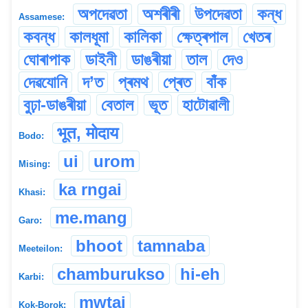
অপদেৱতা
অশৰীৰী
উপদেৱতা
কন্ধ
Assamese:
কবন্ধ
কালধূমা
কালিকা
ক্ষেত্ৰপাল
খেতৰ
ঘোৰাপাক
ডাইনী
ডাঙৰীয়া
তাল
দেও
দেৱযোনি
দ’ত
প্ৰমথ
প্ৰেত
বাঁক
বুঢ়া-ডাঙৰীয়া
বেতাল
ভূত
হাটোৱালী
भूत, मोदाय
Bodo:
ui
urom
Mising:
ka rngai
Khasi:
me.mang
Garo:
bhoot
tamnaba
Meeteilon:
chamburukso
hi-eh
Karbi:
mwtai
Kok-Borok: