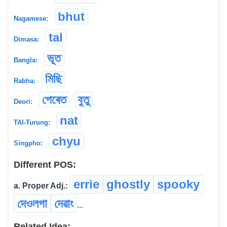
bhut
Nagamese:
tal
Dimasa:
ভূত
Bangla:
মিছি
Rabha:
পেৰেত
বুতু
Deori:
nat
TAI-Turung:
chyu
Singpho:
Different POS:
errie
ghostly
spooky
a. Proper Adj.:
দেওলগা
দেৱাং
...
Related Idea: