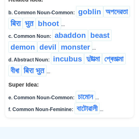
goblin
অপদেৱতা
b. Common Noun-Common:
बिरा
भुत
bhoot
...
abaddon
beast
c. Common Noun:
demon
devil
monster
...
incubus
দুষ্টাত্মা
প্ৰেতাত্মা
d. Abstract Noun:
বীৰা
बिरा भुत
...
Super Idea:
চামোন
e. Common Noun-Common:
...
বাটোৱালী
f. Common Noun-Feminine:
...
©
2026
xobdo.org - a dictionary by you, for you, of you !!