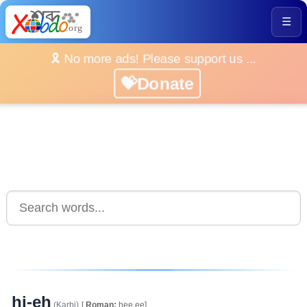
☰
🎗️ No more ads! Please support us ...
💝Donate
hi-eh
(Karbi)
[
Roman:
hee.ee]