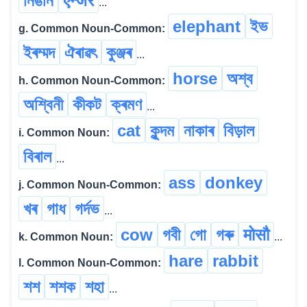
নিঙনি
एन्जर
...
elephant
ইভ
g. Common Noun-Common:
ইৰম্মদ
ঐৰাৱৎ
কুঞ্জৰ
...
horse
অশ্ব
h. Common Noun-Common:
অশ্বিনী
কীকট
ক্ৰমণ
...
cat
কুন্দম
নাকাৰ
বিড়াল
i. Common Noun:
বিৰাল
...
ass
donkey
j. Common Noun-Common:
খৰ
গাধ
গৰ্দভ
...
cow
গবী
গো
গৰু
मोसौ
k. Common Noun:
...
hare
rabbit
l. Common Noun-Common:
শশ
শশক
শহা
...