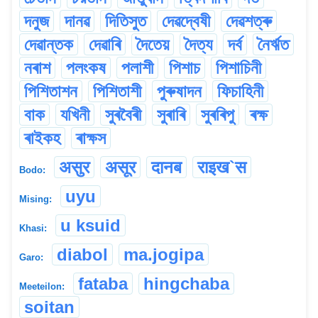
দনুজ
দানৱ
দিতিসুত
দেৱদ্বেষী
দেৱশত্ৰু
দেৱান্তক
দেৱাৰি
দৈতেয়
দৈত্য
দৰ্ব
নৈৰ্ঋত
নৰাশ
পলংকষ
পলাশী
পিশাচ
পিশাচিনী
পিশিতাশন
পিশিতাশী
পুৰুষাদন
ফিচাহিনী
বাক
যখিনী
সুৰবৈৰী
সুৰাৰি
সুৰৰিপু
ৰক্ষ
ৰাইকহ
ৰাক্ষস
असुर
असूर
दानब
राइख`स
Bodo:
uyu
Mising:
u ksuid
Khasi:
diabol
ma.jogipa
Garo:
fataba
hingchaba
Meeteilon:
soitan