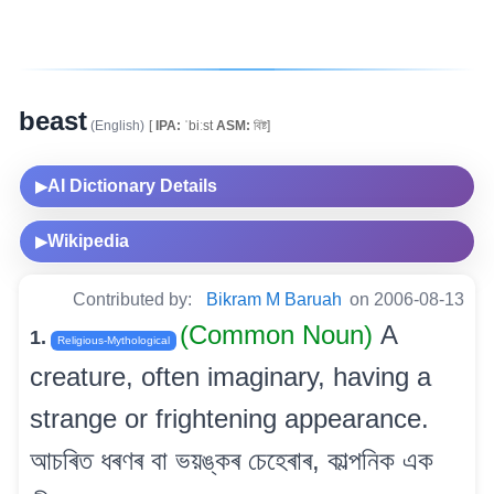
beast
(English)
[
IPA:
ˈbiːst
ASM:
বিষ্ট]
AI Dictionary Details
▶
Wikipedia
▶
Contributed by:
Bikram M Baruah
on 2006-08-13
(Common Noun)
A
1.
Religious-Mythological
creature, often imaginary, having a
strange or frightening appearance.
আচৰিত ধৰণৰ বা ভয়ঙ্কৰ চেহেৰাৰ, কাল্পনিক এক