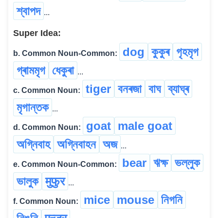
শ্বাপদ
...
Super Idea:
dog
কুকুৰ
গৃহমৃগ
b. Common Noun-Common:
গ্ৰামমৃগ
ধেকুৰা
...
tiger
বনৰজা
বাঘ
ব্যাঘ্ৰ
c. Common Noun:
মৃগান্তক
...
goat
male goat
d. Common Noun:
অগ্নিবাহ
অগ্নিবাহন
অজ
...
bear
ঋক্ষ
ভল্লুক
e. Common Noun-Common:
ভালুক
मुफुर
...
mice
mouse
নিগনি
f. Common Noun: