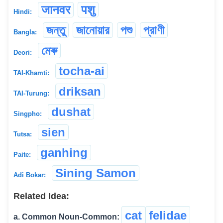
जानवर
पशु
Hindi:
জন্তু
জানোয়ার
পশু
প্রাণী
Bangla:
মেৰু
Deori:
tocha-ai
TAI-Khamti:
driksan
TAI-Turung:
dushat
Singpho:
sien
Tutsa:
ganhing
Paite:
Sining Samon
Adi Bokar:
Related Idea:
cat
felidae
a. Common Noun-Common: