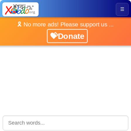
☰
🎗️ No more ads! Please support us ...
💝Donate