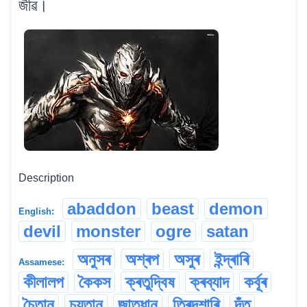
জীৱ।
Description
abaddon
beast
demon
English:
devil
monster
ogre
satan
অনুসৰ
অশ্ৰপ
অসুৰ
ইন্দ্ৰাৰি
Assamese:
কীলালপ
কৈকস
ক্ৰতুদ্বিষ
ক্ৰব্যাদ
কৰ্বূৰ
চৈতান
চয়তান
জাতুধান
ত্ৰিদশাৰি
দঁত