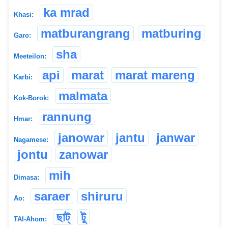
ka mrad
Khasi:
matburangrang
matburing
Garo:
sha
Meeteilon:
api
marat
marat mareng
Karbi:
malmata
Kok-Borok:
rannung
Hmar:
janowar
jantu
janwar
Nagamese:
jontu
zanowar
mih
Dimasa:
saraer
shiruru
Ao:
ছাট্
টু
TAI-Ahom: