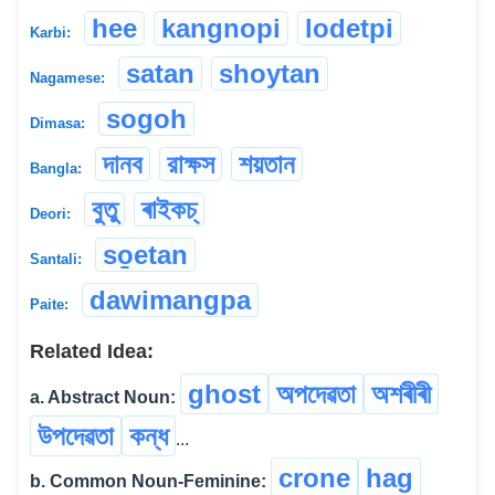
hee
kangnopi
lodetpi
Karbi:
satan
shoytan
Nagamese:
sogoh
Dimasa:
দানব
রাক্ষস
শয়তান
Bangla:
বুতু
ৰাইকচ্
Deori:
so̱etan
Santali:
dawimangpa
Paite:
Related Idea:
ghost
অপদেৱতা
অশৰীৰী
a. Abstract Noun:
উপদেৱতা
কন্ধ
...
crone
hag
b. Common Noun-Feminine: