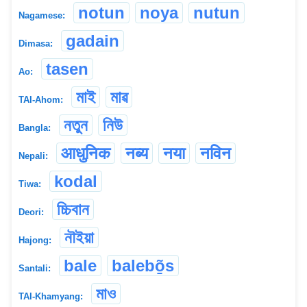
notun
noya
nutun
Nagamese:
gadain
Dimasa:
tasen
Ao:
মাই
মাৱ
TAI-Ahom:
নতুন
নিউ
Bangla:
आधुनिक
नब्य
नया
नविन
Nepali:
kodal
Tiwa:
চ্চিবান
Deori:
নৗইয়া
Hajong:
bale
balebõ̱s
Santali:
মাও
TAI-Khamyang: