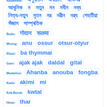
Assamese:
আধুনিক
ন
নতুন
নন
নবীন
নব্য
নিত্য-নতুন
নূতন
নৱ
নৱীন
নৱ্য
শেহতীয়া
সঁজাল
সাম্প্ৰতিক
गोदान
सलमा
Bodo:
anu
ossur
otsur-otyur
Mising:
ba thymmai
Khasi:
ajak ajak
daldal
gital
Garo:
Ahanba
anouba
fongba
Meeteilon:
akimi
mi
Karbi:
kwtal
Kok-Borok:
thar
Hmar: