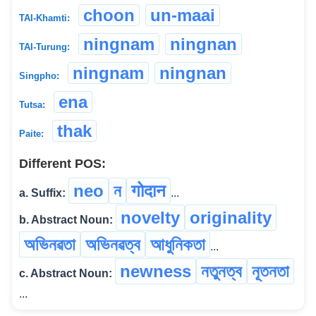
choon
un-maai
TAI-Khamti:
ningnam
ningnan
TAI-Turung:
ningnam
ningnan
Singpho:
ena
Tutsa:
thak
Paite:
Different POS:
neo
ন
गोदान
a. Suffix:
...
novelty
originality
b. Abstract Noun:
অভিনৱতা
অভিনৱত্ব
আধুনিকতা
...
newness
নতুনত্ব
নূতনতা
c. Abstract Noun:
...