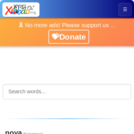
☰
🎗️ No more ads! Please support us ...
💝Donate
noya