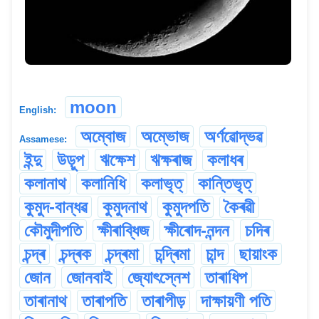
moon
English:
অম্বোজ
অম্ভোজ
অৰ্ণৱোদ্ভৱ
Assamese:
ইন্দু
উড়ুপ
ঋক্ষেশ
ঋক্ষৰাজ
কলাধৰ
কলানাথ
কলানিধি
কলাভৃত্
কান্তিভৃত্
কুমুদ-বান্ধৱ
কুমুদনাথ
কুমুদপতি
কৈৰৱী
কৌমুদীপতি
ক্ষীৰাব্ধিজ
ক্ষীৰোদ-নন্দন
চদিৰ
চন্দ্ৰ
চন্দ্ৰক
চন্দ্ৰমা
চন্দ্ৰিমা
চান্দ
ছায়াংক
জোন
জোনবাই
জ্যোৎস্নেশ
তাৰাধিপ
তাৰানাথ
তাৰাপতি
তাৰাপীড়
দাক্ষায়ণী পতি