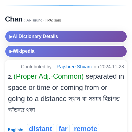
Chan
(TAI-Turung)
[
IPA:
san]
AI Dictionary Details
▶
Wikipedia
▶
Contributed by:
Rajshree Shyam
on 2024-11-28
(Proper Adj.-Common)
separated in
2.
space or time or coming from or
going to a distance স্থান বা সময়ৰ হিচাপত
আঁতৰত থকা
distant
far
remote
English: