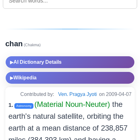
chan
(Chakma)
AI Dictionary Details
▶
Wikipedia
▶
Contributed by:
Ven. Pragya Jyoti
on 2009-04-07
(Material Noun-Neuter)
the
1.
Astronomy
earth's natural satellite, orbiting the
earth at a mean distance of 238,857
miles (384,393 km) and having a