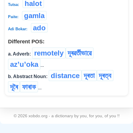
halot
Tutsa:
gamla
Paite:
ado
Adi Bokar:
Different POS:
remotely
দূৰৱৰ্তীভাৱে
a. Adverb:
az’u’oka
...
distance
দূৰতা
দূৰত্ব
b. Abstract Noun:
দূৰৈ
ফাৰাক
...
©
2026
xobdo.org - a dictionary by you, for you, of you !!