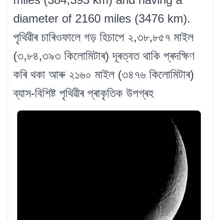
diameter of 2160 miles (3476 km).
পৃথিৱীৰ চাৰিওফালে গড় হিচাপে ২,৩৮,৮৫৭ মাইল
(৩,৮৪,৩৯৩ কিলোমিটাৰ) দূৰত্বত থাকি প্ৰদক্ষিণ
কৰি থকা আৰু ২১৬০ মাইল (৩৪৭৬ কিলোমিটাৰ)
ব্যাস-বিশিষ্ট পৃথিৱীৰ প্ৰাকৃতিক উপগ্ৰহ