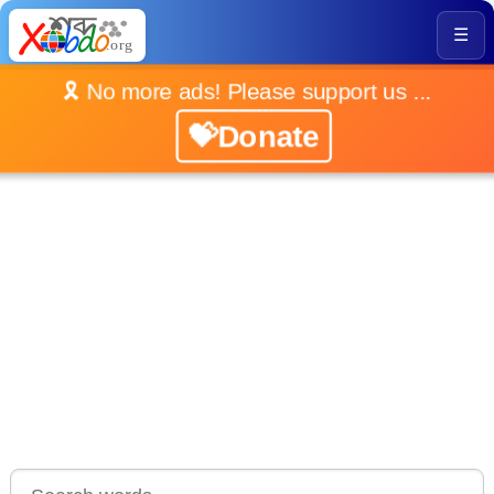
☰
🎗️ No more ads! Please support us ...
💝Donate