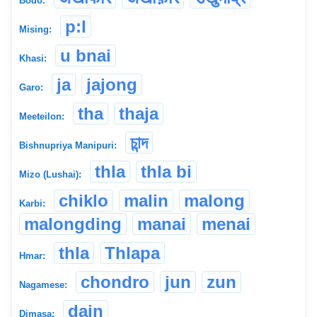
Bodo:
p:l
Mising:
u bnai
Khasi:
ja
jajong
Garo:
tha
thaja
Meeteilon:
চান্দ
Bishnupriya Manipuri:
thla
thla bi
Mizo (Lushai):
chiklo
malin
malong
Karbi:
malongding
manai
menai
thla
Thlapa
Hmar:
chondro
jun
zun
Nagamese:
dain
Dimasa: