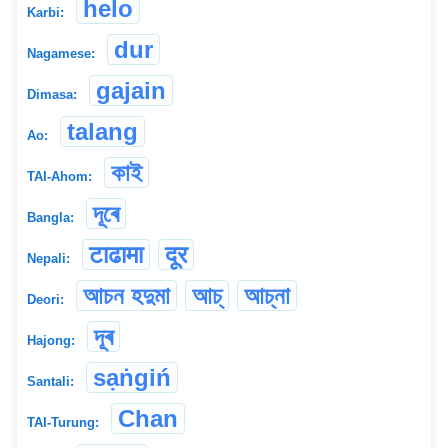
helo
Karbi:
dur
Nagamese:
gajain
Dimasa:
talang
Ao:
কাই
TAI-Ahom:
দূৰে
Bangla:
टाढामा
दूर
Nepali:
আচন হদুমা
আচ্
আচ্না
Deori:
দূৰ
Hajong:
sạṅgiń
Santali:
Chan
TAI-Turung: