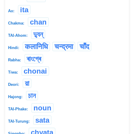
ita
Ao:
chan
Chakma:
দ্যুন্
TAI-Ahom:
कलानिधि
चन्द्रमा
चाँद
Hindi:
ৰাংগ্ৰে
Rabha:
chonai
Tiwa:
য়া
Deori:
চান
Hajong:
noun
TAI-Phake:
sata
TAI-Turung:
chyata
Singpho: