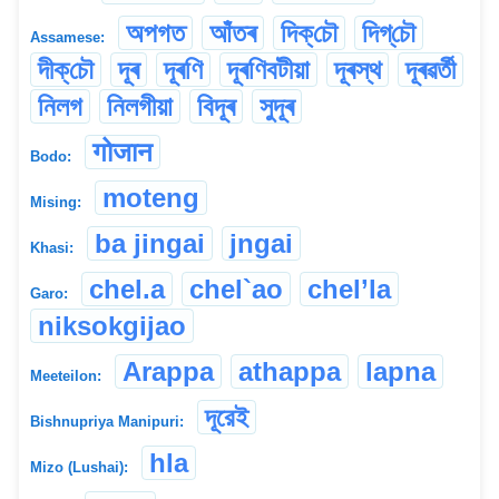
অপগত
আঁতৰ
দিক্‌চৌ
দিগ্‌চৌ
Assamese:
দীক্‌চৌ
দূৰ
দূৰণি
দূৰণিবটীয়া
দূৰস্থ
দূৰৱৰ্তী
নিলগ
নিলগীয়া
বিদূৰ
সুদূৰ
गोजान
Bodo:
moteng
Mising:
ba jingai
jngai
Khasi:
chel.a
chel`ao
chel’la
Garo:
niksokgijao
Arappa
athappa
lapna
Meeteilon:
দূরেই
Bishnupriya Manipuri:
hla
Mizo (Lushai):