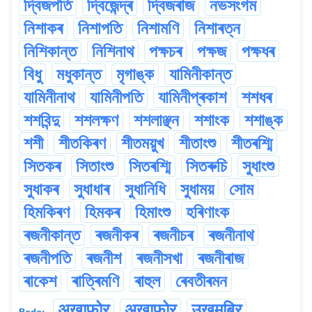
দ্বিজপতি
দ্বিজেন্দ্ৰ
দ্বিজৰাজ
নভসংগম
নিশাকৰ
নিশাপতি
নিশামণি
নিশাৰত্ন
নিশিকান্ত
নিশিনাথ
পক্ষচৰ
পক্ষজ
পক্ষধৰ
বিধু
মধুকান্ত
মৃগাঙ্ক
যামিনীকান্ত
যামিনীনাথ
যামিনীপতি
যামিনীপ্ৰকাশ
শশধৰ
শশবিন্দু
শশলক্ষণ
শশলাঞ্ছন
শশাংক
শশাঙ্ক
শশী
শীতকিৰণ
শীতময়ুখ
শীতাংশু
শীতৰশ্মি
সিতকৰ
সিতাংশু
সিতৰশ্মি
সিতৰুচি
সুধাংশু
সুধাকৰ
সুধাধাৰ
সুধানিধি
সুধাময়
সোম
হিমকিৰণ
হিমকৰ
হিমাংশু
হৰিণাংক
ৰজনীকান্ত
ৰজনীকৰ
ৰজনীচৰ
ৰজনীনাথ
ৰজনীপতি
ৰজনীশ
ৰজনীসখা
ৰজনীৰাজ
ৰাকেশ
ৰাত্ৰিমণি
ৰাহুল
ৰেবতীৰমন
अखाफोर
अखाफ़ोर
उखुमब्रि