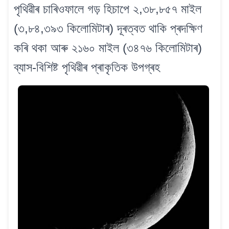
পৃথিৱীৰ চাৰিওফালে গড় হিচাপে ২,৩৮,৮৫৭ মাইল
(৩,৮৪,৩৯৩ কিলোমিটাৰ) দূৰত্বত থাকি প্ৰদক্ষিণ
কৰি থকা আৰু ২১৬০ মাইল (৩৪৭৬ কিলোমিটাৰ)
ব্যাস-বিশিষ্ট পৃথিৱীৰ প্ৰাকৃতিক উপগ্ৰহ