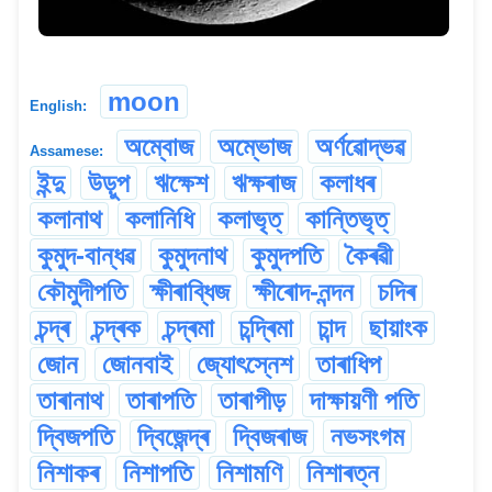
moon
English:
অম্বোজ
অম্ভোজ
অৰ্ণৱোদ্ভৱ
Assamese:
ইন্দু
উড়ুপ
ঋক্ষেশ
ঋক্ষৰাজ
কলাধৰ
কলানাথ
কলানিধি
কলাভৃত্
কান্তিভৃত্
কুমুদ-বান্ধৱ
কুমুদনাথ
কুমুদপতি
কৈৰৱী
কৌমুদীপতি
ক্ষীৰাব্ধিজ
ক্ষীৰোদ-নন্দন
চদিৰ
চন্দ্ৰ
চন্দ্ৰক
চন্দ্ৰমা
চন্দ্ৰিমা
চান্দ
ছায়াংক
জোন
জোনবাই
জ্যোৎস্নেশ
তাৰাধিপ
তাৰানাথ
তাৰাপতি
তাৰাপীড়
দাক্ষায়ণী পতি
দ্বিজপতি
দ্বিজেন্দ্ৰ
দ্বিজৰাজ
নভসংগম
নিশাকৰ
নিশাপতি
নিশামণি
নিশাৰত্ন