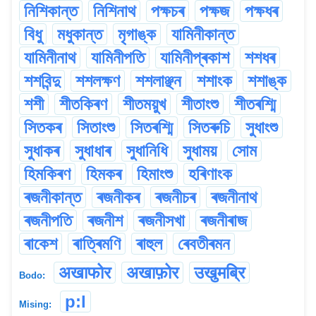
নিশিকান্ত
নিশিনাথ
পক্ষচৰ
পক্ষজ
পক্ষধৰ
বিধু
মধুকান্ত
মৃগাঙ্ক
যামিনীকান্ত
যামিনীনাথ
যামিনীপতি
যামিনীপ্ৰকাশ
শশধৰ
শশবিন্দু
শশলক্ষণ
শশলাঞ্ছন
শশাংক
শশাঙ্ক
শশী
শীতকিৰণ
শীতময়ুখ
শীতাংশু
শীতৰশ্মি
সিতকৰ
সিতাংশু
সিতৰশ্মি
সিতৰুচি
সুধাংশু
সুধাকৰ
সুধাধাৰ
সুধানিধি
সুধাময়
সোম
হিমকিৰণ
হিমকৰ
হিমাংশু
হৰিণাংক
ৰজনীকান্ত
ৰজনীকৰ
ৰজনীচৰ
ৰজনীনাথ
ৰজনীপতি
ৰজনীশ
ৰজনীসখা
ৰজনীৰাজ
ৰাকেশ
ৰাত্ৰিমণি
ৰাহুল
ৰেবতীৰমন
अखाफोर
अखाफ़ोर
उखुमब्रि
Bodo:
p:l
Mising: