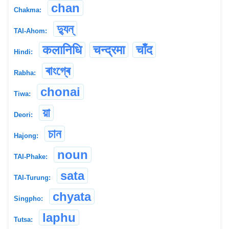
chan
Chakma:
দ্যুন্
TAI-Ahom:
कलानिधि
चन्द्रमा
चाँद
Hindi:
ৰাংগ্ৰে
Rabha:
chonai
Tiwa:
য়া
Deori:
চান
Hajong:
noun
TAI-Phake:
sata
TAI-Turung:
chyata
Singpho:
laphu
Tutsa: