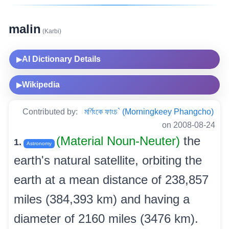
malin
(Karbi)
AI Dictionary Details
▶
Wikipedia
▶
Contributed by:
মৰ্ণিংকে ফাংচ` (Morningkeey Phangcho)
on 2008-08-24
(Material Noun-Neuter)
the
1.
Astronomy
earth's natural satellite, orbiting the
earth at a mean distance of 238,857
miles (384,393 km) and having a
diameter of 2160 miles (3476 km).