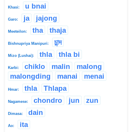
u bnai
Khasi:
ja
jajong
Garo:
tha
thaja
Meeteilon:
চান্দ
Bishnupriya Manipuri:
thla
thla bi
Mizo (Lushai):
chiklo
malin
malong
Karbi:
malongding
manai
menai
thla
Thlapa
Hmar:
chondro
jun
zun
Nagamese:
dain
Dimasa:
ita
Ao: