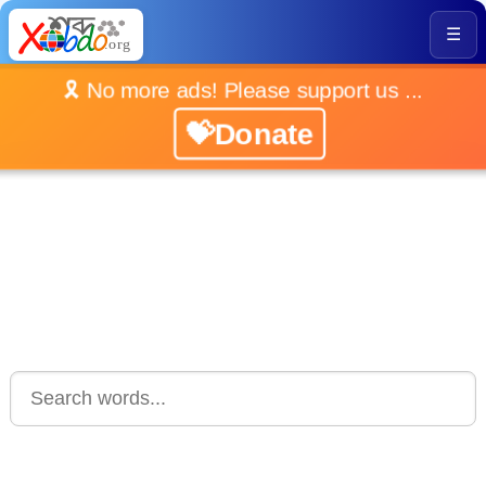
☰
🎗️ No more ads! Please support us ...
💝Donate