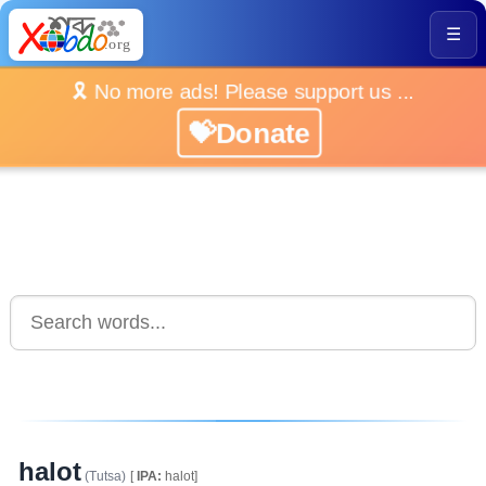
☰
🎗️ No more ads! Please support us ...
💝Donate
halot
(Tutsa)
[
IPA:
halot]