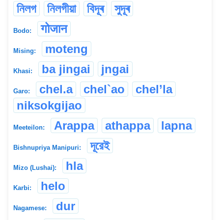
নিলগ
নিলগীয়া
বিদূৰ
সুদূৰ
गोजान
Bodo:
moteng
Mising:
ba jingai
jngai
Khasi:
chel.a
chel`ao
chel’la
Garo:
niksokgijao
Arappa
athappa
lapna
Meeteilon:
দূরেই
Bishnupriya Manipuri:
hla
Mizo (Lushai):
helo
Karbi:
dur
Nagamese: