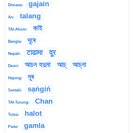
gajain
Dimasa:
talang
Ao:
কাই
TAI-Ahom:
দূৰে
Bangla:
टाढामा
दूर
Nepali:
আচন হদুমা
আচ্
আচ্না
Deori:
দূৰ
Hajong:
sạṅgiń
Santali:
Chan
TAI-Turung:
halot
Tutsa:
gamla
Paite: