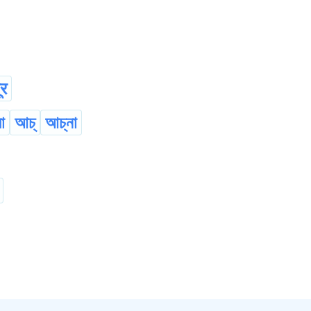
ूर
া
আচ্
আচ্না