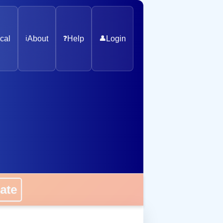
cal
ℹ️
About
❓
Help
👤
Login
nate