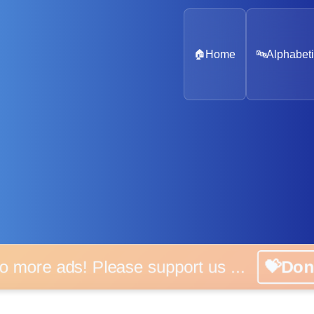
🏠
Home
🔤
Alphabeti
o more ads! Please support us ...
💝Do