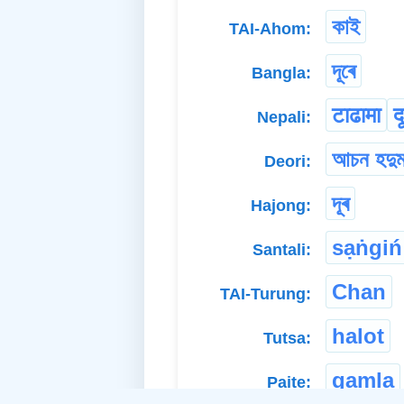
কাই
TAI-Ahom:
দূৰে
Bangla:
टाढामा
द
Nepali:
আচন হদুম
Deori:
দূৰ
Hajong:
sạṅgiń
Santali:
Chan
TAI-Turung:
halot
Tutsa:
gamla
Paite: