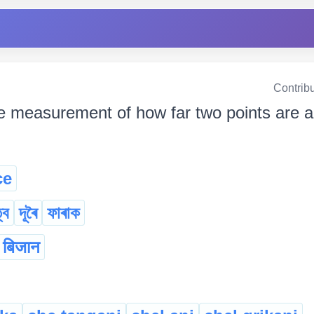
Contrib
e measurement of how far two points are apart দ
ce
্ব
দূৰৈ
ফাৰাক
बिजान