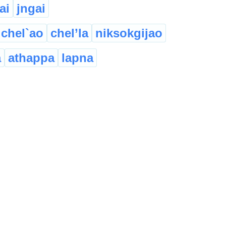
ai
jngai
chel`ao
chel’la
niksokgijao
a
athappa
lapna