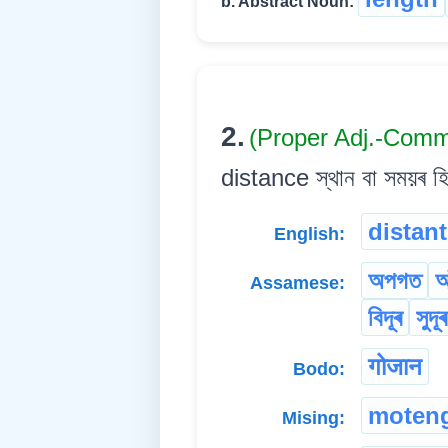
b. Abstract Noun:
2.
(Proper Adj.-Com
distance স্থান বা সময়ৰ হ
distant
English:
অপগত
আ
Assamese:
বিদূৰ
সুদূৰ
गोजान
Bodo:
moten
Mising: