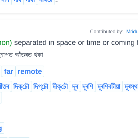
...
Contributed by:
Mrid
mon)
separated in space or time or coming 
িচাপত আঁতৰত থকা
far
remote
ঁতৰ
দিক্‌চৌ
দিগ্‌চৌ
দীক্‌চৌ
দূৰ
দূৰণি
দূৰণিবটীয়া
দূৰস্থ
g