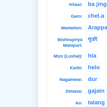
ba jing
Khasi:
chel.a
Garo:
Arapp
Meeteilon:
দূরেই
Bishnupriya
Manipuri:
hla
Mizo (Lushai):
helo
Karbi:
dur
Nagamese:
gajain
Dimasa:
talang
Ao: