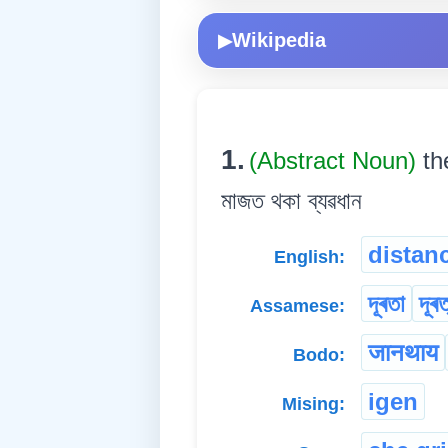
Wikipedia
▶
1.
(Abstract Noun)
th
মাজত থকা ব্যৱধান
distan
English:
দূৰতা
দূৰত
Assamese:
जानथाय
Bodo:
igen
Mising: