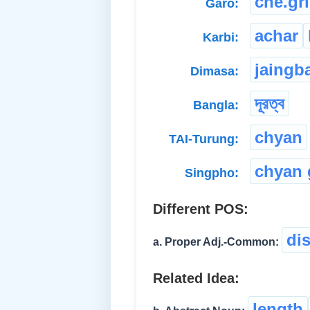
che.gr
Garo:
achar
Karbi:
jaingb
Dimasa:
দূরত্ব
Bangla:
chyan
TAI-Turung:
chyan
Singpho:
Different POS:
dis
a. Proper Adj.-Common:
Related Idea:
length