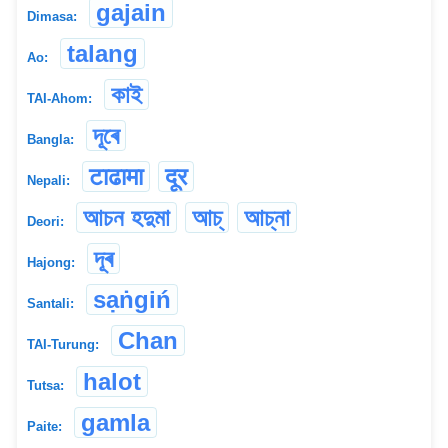
gajain
Dimasa:
talang
Ao:
কাই
TAI-Ahom:
দূৰে
Bangla:
टाढामा
दूर
Nepali:
আচন হদুমা
আচ্
আচ্না
Deori:
দূৰ
Hajong:
sạṅgiń
Santali:
Chan
TAI-Turung:
halot
Tutsa:
gamla
Paite: