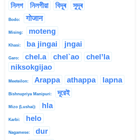
নিলগ
নিলগীয়া
বিদূৰ
সুদূৰ
गोजान
Bodo:
moteng
Mising:
ba jingai
jngai
Khasi:
chel.a
chel`ao
chel’la
Garo:
niksokgijao
Arappa
athappa
lapna
Meeteilon:
দূরেই
Bishnupriya Manipuri:
hla
Mizo (Lushai):
helo
Karbi:
dur
Nagamese: