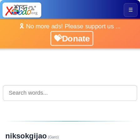
☰
🎗️ No more ads! Please support us ...
💝Donate
niksokgijao
(Garo)