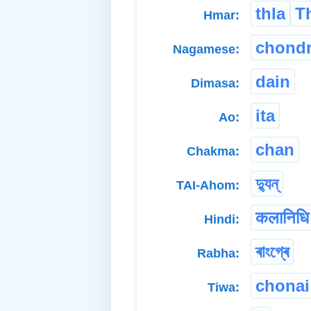
thla
T
Hmar:
chond
Nagamese:
dain
Dimasa:
ita
Ao:
chan
Chakma:
দ্যুন্
TAI-Ahom:
कलानिधि
Hindi:
ৰাংগ্ৰে
Rabha:
chonai
Tiwa: