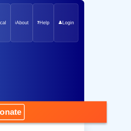
cal
ℹ️
About
❓
Help
👤
Login
ate