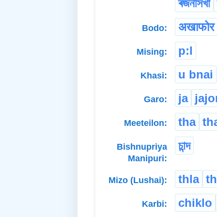
ৰজনীসখা
अखाफोर
Bodo:
p:l
Mising:
u bnai
Khasi:
ja
jaj
Garo:
tha
th
Meeteilon:
চান্দ
Bishnupriya
Manipuri:
thla
th
Mizo (Lushai):
chiklo
Karbi: