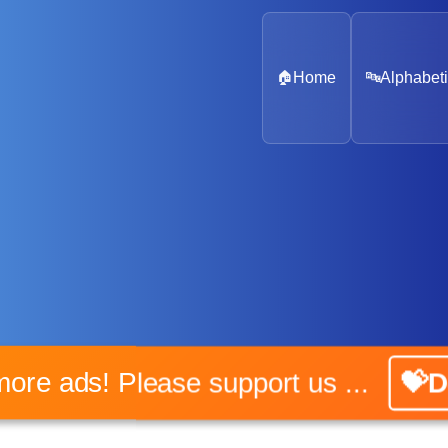
🏠
Home
🔤
Alphabeti
No more ads! Please support us ...
💝Don