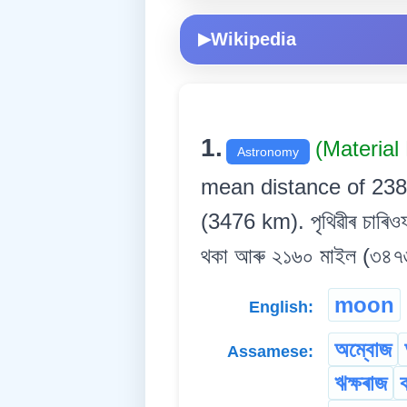
Wikipedia
▶
1.
(Materia
Astronomy
mean distance of 238
(3476 km). পৃথিৱীৰ চাৰিওফ
থকা আৰু ২১৬০ মাইল (৩৪৭৬ কি
moon
English:
অম্বোজ
Assamese:
ঋক্ষৰাজ