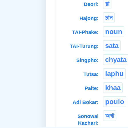
য়া
Deori:
চান
Hajong:
noun
TAI-Phake:
sata
TAI-Turung:
chyata
Singpho:
laphu
Tutsa:
khaa
Paite:
poulo
Adi Bokar:
অখা
Sonowal
Kachari: