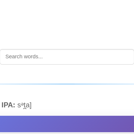
IPA:
sᵊt̪a]