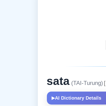
sata
(TAI-Turung)
[
AI Dictionary Details
▶