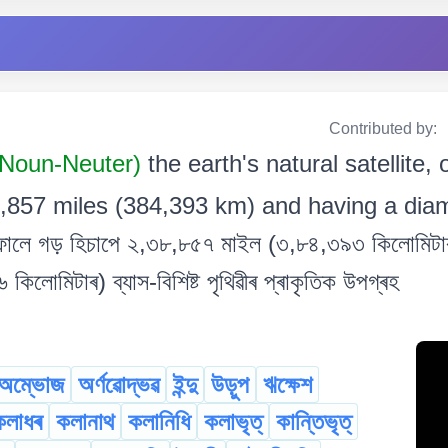
Contributed by:
l Noun-Neuter)
the earth's natural satellite, 
,857 miles (384,393 km) and having a diam
ালে গড় হিচাপে ২,৩৮,৮৫৭ মাইল (৩,৮৪,৩৯৩ কিলোমিটাৰ) দ
লোমিটাৰ) ব্যাস-বিশিষ্ট পৃথিৱীৰ প্ৰাকৃতিক উপগ্ৰহ
অম্ভোজ
অৰ্ণৱোদ্ভৱ
ইন্দু
উড়ুপ
ঋক্ষেশ
কলাধৰ
কলানাথ
কলানিধি
কলাভৃত্
কান্তিভৃত্