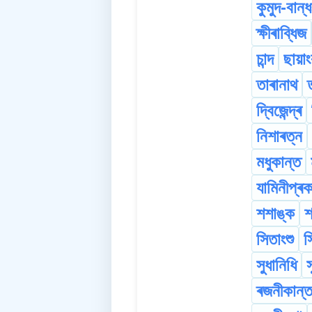
কুমুদ-বান্
ক্ষীৰাব্ধিজ
চান্দ
ছায়া
তাৰানাথ
দ্বিজেন্দ্ৰ
নিশাৰত্ন
মধুকান্ত
যামিনীপ্ৰ
শশাঙ্ক
শ
সিতাংশু
স
সুধানিধি
স
ৰজনীকান্