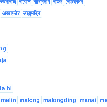
ৰজনীৰাজ
ৰাকেশ
ৰাত্ৰিমণি
ৰাহুল
ৰেবতীৰমন
अखाफ़ोर
उखुमब्रि
ong
aja
la bi
malin
malong
malongding
manai
me