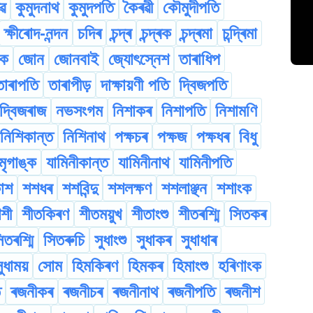
ধৱ
কুমুদনাথ
কুমুদপতি
কৈৰৱী
কৌমুদীপতি
ক্ষীৰোদ-নন্দন
চদিৰ
চন্দ্ৰ
চন্দ্ৰক
চন্দ্ৰমা
চন্দ্ৰিমা
ংক
জোন
জোনবাই
জ্যোৎস্নেশ
তাৰাধিপ
তাৰাপতি
তাৰাপীড়
দাক্ষায়ণী পতি
দ্বিজপতি
দ্বিজৰাজ
নভসংগম
নিশাকৰ
নিশাপতি
নিশামণি
নিশিকান্ত
নিশিনাথ
পক্ষচৰ
পক্ষজ
পক্ষধৰ
বিধু
মৃগাঙ্ক
যামিনীকান্ত
যামিনীনাথ
যামিনীপতি
কাশ
শশধৰ
শশবিন্দু
শশলক্ষণ
শশলাঞ্ছন
শশাংক
শী
শীতকিৰণ
শীতময়ুখ
শীতাংশু
শীতৰশ্মি
সিতকৰ
িতৰশ্মি
সিতৰুচি
সুধাংশু
সুধাকৰ
সুধাধাৰ
ুধাময়
সোম
হিমকিৰণ
হিমকৰ
হিমাংশু
হৰিণাংক
ত
ৰজনীকৰ
ৰজনীচৰ
ৰজনীনাথ
ৰজনীপতি
ৰজনীশ