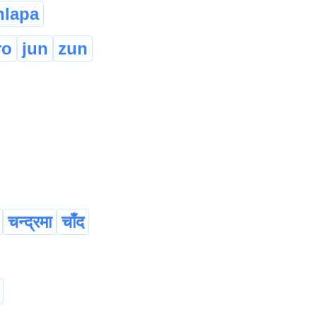
hlapa
ro
jun
zun
चन्द्रमा
चाँद