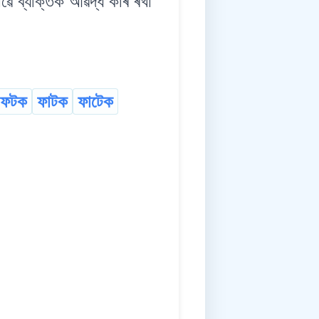
ে ব্যক্তিক আৱদ্ধ কৰি ৰখা
ফটক
ফাটক
ফাটেক