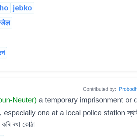
kho
jebko
जेल
েগ
Contributed by:
Probodh 
un-Neuter)
a temporary imprisonment or d
specially one at a local police station স্থানীয় 
 কৰি ৰখা কোঠা