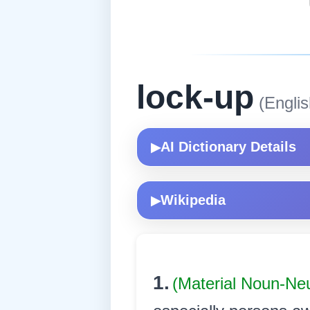
lock-up
(Englis
AI Dictionary Details
▶
Wikipedia
▶
1.
(Material Noun-Ne