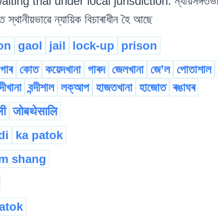
ing trial under local jurisdiction. ন্যায়সঙ্গতভাৱ
ি স্থানীয়ভাৱে ন্যায়িক বিচাৰাধীন হৈ আছে
on
gaol
jail
lock-up
prison
াগাৰ
কোত
কয়েদখানা
গাৰদ
জেলখানা
জে’ল
পোতাশাল
ন্দীখানা
বন্দীশাল
লক্আপ
হাজতখানা
হাজোত
ৰঙাঘৰ
ली
जोबथेसालि
di
ka patok
um shang
atok