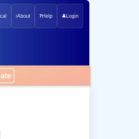
cal
ℹ️
About
❓
Help
👤
Login
onate