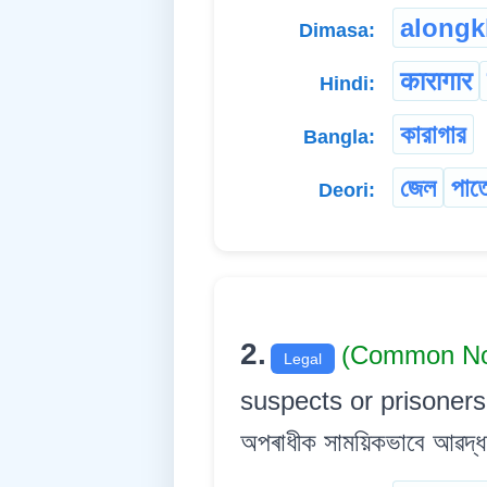
along
Dimasa:
कारागार
Hindi:
কারাগার
Bangla:
জেল
পাত
Deori:
2.
(Common No
Legal
suspects or prisoners, e
অপৰাধীক সাময়িকভাবে আৱদ্ধ