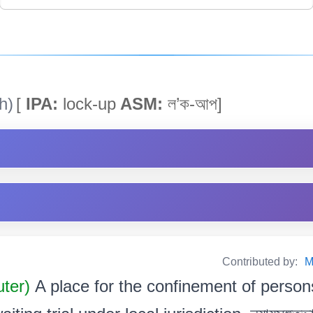
h)
[
IPA:
lock-up
ASM:
ল’ক-আপ]
Contributed by:
M
uter)
A place for the confinement of persons