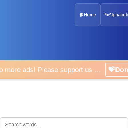
🏠
Home
🔤
Alphabeti
 more ads! Please support us ...
💝D