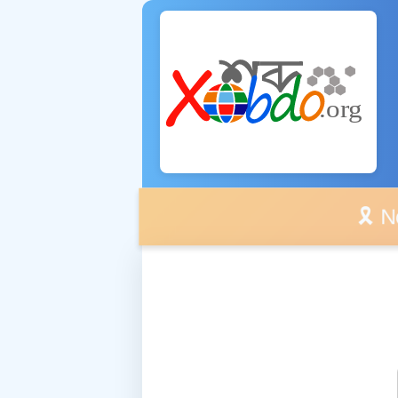
🎗️ No