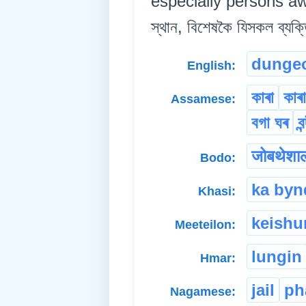
especially persons await
স্থান, বিশেষকৈ যিসকল ব্যক্ত
dunge
English:
কাৰা
কাৰ
Assamese:
বগা ঘৰ
ব
जोबथेशा
Bodo:
ka byn
Khasi:
keish
Meeteilon:
lungin
Hmar:
jail
ph
Nagamese: