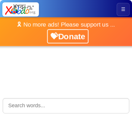
☰
🎗️ No more ads! Please support us ...
💝Donate