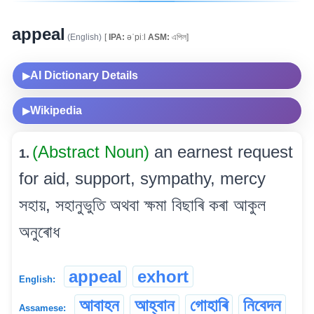
appeal
(English)
[
IPA:
əˈpiːl
ASM:
এপিল]
AI Dictionary Details
▶
Wikipedia
▶
(Abstract Noun)
an earnest request
1.
for aid, support, sympathy, mercy
সহায়, সহানুভুতি অথবা ক্ষমা বিছাৰি কৰা আকুল
অনুৰোধ
appeal
exhort
English:
আবাহন
আহ্বান
গোহাৰি
নিবেদন
Assamese: