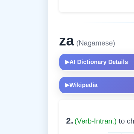
za
(Nagamese)
AI Dictionary Details
▶
Wikipedia
▶
2.
(Verb-Intran.)
to ch