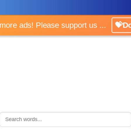
No more ads! Please support us ...
💝Do