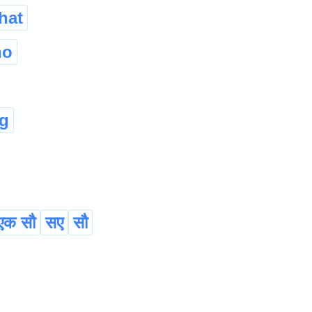
hat
ho
g
एक सौ
सए
सौ