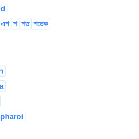
ed
এশ
শ
শত
শতেক
h
a
pharoi