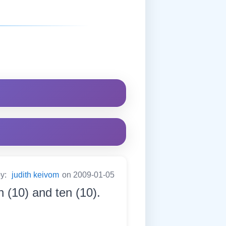
by:
judith keivom
on 2009-01-05
n (10) and ten (10).