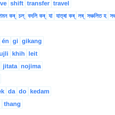
ve
shift
transfer
travel
গমন কৰ্
চল্
বদলি কৰ্
যা
যাত্ৰা কৰ্
লৰ্
সঞ্চলিত হ
সঞ
én
gi
gikang
ujli
khih
leit
jitata
nojima
ek
da
do
kedam
g
thang