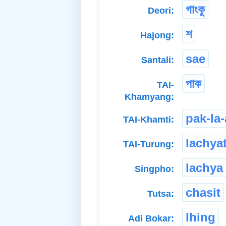
গাংকু
Deori:
শ
Hajong:
sae
Santali:
পাক
TAI-
Khamyang:
pak-la
TAI-Khamti:
lachya
TAI-Turung:
lachya
Singpho:
chasit
Tutsa:
lhing
Adi Bokar: