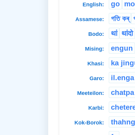
go
mo
English:
গতি কৰ্
Assamese:
थां
थांदो
Bodo:
engun
Mising:
ka jing
Khasi:
il.enga
Garo:
chatpa
Meeteilon:
cheter
Karbi:
thahn
Kok-Borok: