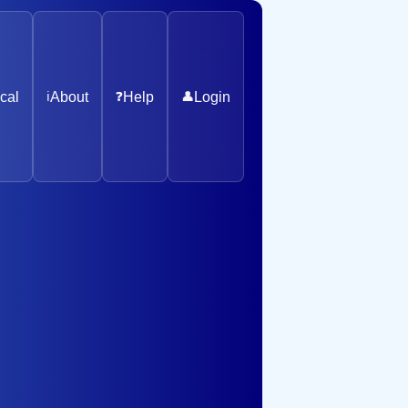
cal
ℹ️
About
❓
Help
👤
Login