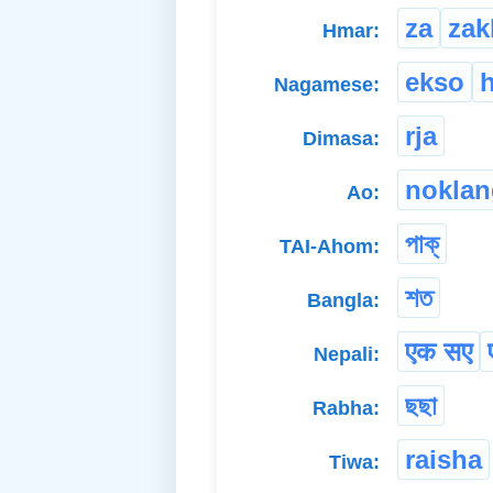
za
zak
Hmar:
ekso
Nagamese:
rja
Dimasa:
noklan
Ao:
পাক্
TAI-Ahom:
শত
Bangla:
एक सए
Nepali:
ছছা
Rabha:
raisha
Tiwa: