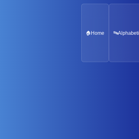
🏠
Home
🔤
Alphabeti